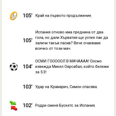
105’
Край на първото продължение.
Испания отново има преднина от два
гола, но дали Хърватия ще успее пак да
105’
заличи такъв пасив? Вече очакваме
всичко от този мач.
ОСМИ ГОООООЛ В МАЧАААА! Олсмо
104’
извежда Микел Оярсабал, който бележи
за 5:3!
103’
Удар на Крамарич, Симон спасява.
102’
Родри сменя Бускетс за Испания.