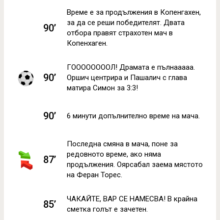
Време е за продължения в Копенгахен,
за да се реши победителят. Двата
90’
отбора правят страхотен мач в
Копенхаген.
ГООООООООЛ! Драмата е пълнааааа.
90’
Оршич центрира и Пашалич с глава
матира Симон за 3:3!
90’
6 минути допълнително време на мача.
Последна смяна в мача, поне за
редовното време, ако няма
87’
продължения. Оярсабал заема мястото
на Феран Торес.
ЧАКАЙТЕ, ВАР СЕ НАМЕСВА! В крайна
85’
сметка голът е зачетен.