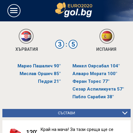
3
:
5
ХЪРВАТИЯ
ИСПАНИЯ
Марио Пашалич 90"
Микел Оярсабал 104"
Мислав Оршич 85"
Алваро Мората 100"
Педри 21"
Феран Торес 77"
Сезар Аспиликуета 57"
Пабло Сарабия 38"
СЪСТАВИ
Край на мача! За тази среща ще се
120’