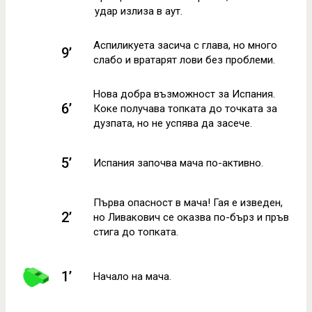
удар излиза в аут.
Аспиликуета засича с глава, но много
9’
слабо и вратарят лови без проблеми.
Нова добра възможност за Испания.
6’
Коке получава топката до точката за
дузпата, но не успява да засече.
5’
Испания започва мача по-активно.
Първа опасност в мача! Гая е изведен,
2’
но Ливакович се оказва по-бърз и пръв
стига до топката.
1’
Начало на мача.