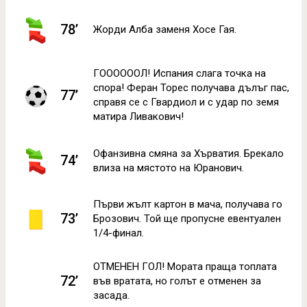
78’
Жорди Алба заменя Хосе Гая.
ГООООООЛ! Испания слага точка на
спора! Феран Торес получава дълъг пас,
77’
справя се с Гвардиол и с удар по земя
матира Ливакович!
Офанзивна смяна за Хърватия. Брекало
74’
влиза на мястото на Юранович.
Първи жълт картон в мача, получава го
73’
Брозович. Той ще пропусне евентуален
1/4-финал.
ОТМЕНЕН ГОЛ! Мората праща топлата
72’
във вратата, но голът е отменен за
засада.