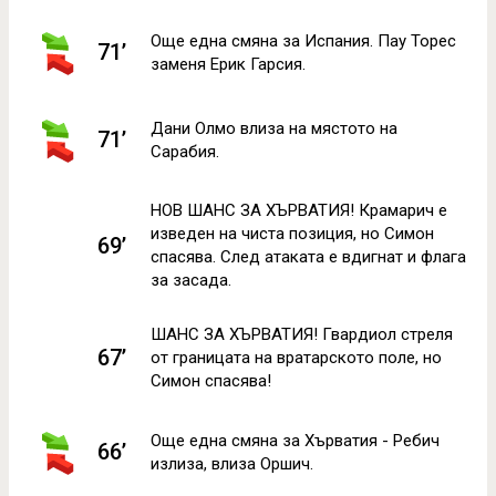
Още една смяна за Испания. Пау Торес
71’
заменя Ерик Гарсия.
Дани Олмо влиза на мястото на
71’
Сарабия.
НОВ ШАНС ЗА ХЪРВАТИЯ! Крамарич е
изведен на чиста позиция, но Симон
69’
спасява. След атаката е вдигнат и флага
за засада.
ШАНС ЗА ХЪРВАТИЯ! Гвардиол стреля
67’
от границата на вратарското поле, но
Симон спасява!
Още една смяна за Хърватия - Ребич
66’
излиза, влиза Оршич.