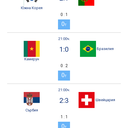
Южна Корея
0 : 1
0
т
21:00ч.
1:0
Бразилия
Камерун
0 : 2
0
т
21:00ч.
2:3
Швейцария
Сърбия
1 : 1
0
т