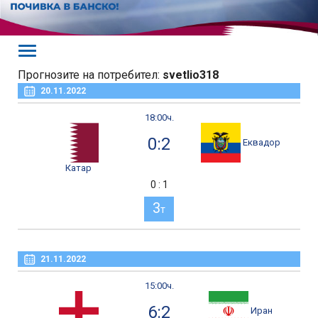
Прогнозите на потребител:
svetlio318
20.11.2022
18:00ч.
0:2
Еквадор
Катар
0 : 1
3
т
21.11.2022
15:00ч.
6:2
Иран