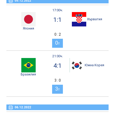
05.12.2022
17:00ч.
1:1
Хърватия
Япония
0 : 2
0
т
21:00ч.
4:1
Южна Корея
Бразилия
3 : 0
3
т
06.12.2022