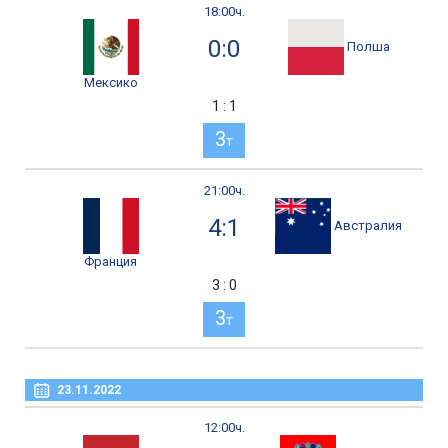
18:00ч.
0:0
Полша
Мексико
1 : 1
3
т
21:00ч.
4:1
Австралия
Франция
3 : 0
3
т
23.11.2022
12:00ч.