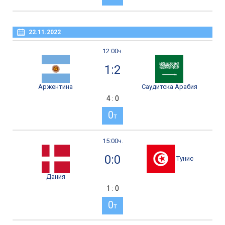
22.11.2022
12:00ч.
1:2
Аржентина
Саудитска Арабия
4 : 0
0
т
15:00ч.
0:0
Тунис
Дания
1 : 0
0
т