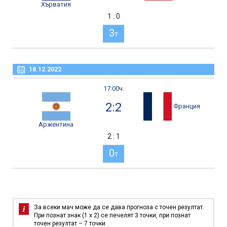
Хърватия
1 : 0
3
т
18.12.2022
17:00ч.
2:2
Франция
Аржентина
2 : 1
0
т
За всеки мач може да се дава прогноза с точен резултат.
При познат знак (1 х 2) се печелят 3 точки, при познат
точен резултат – 7 точки.