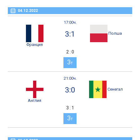
04.12.2022
17:00ч.
3:1
Полша
Франция
2 : 0
3
т
21:00ч.
3:0
Сенегал
Англия
3 : 1
3
т