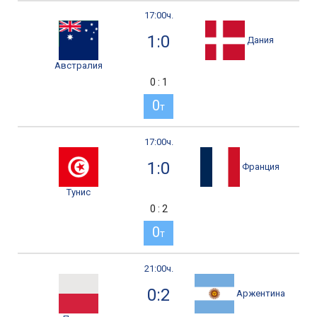
17:00ч.
1:0
Дания
Австралия
0 : 1
0
т
17:00ч.
1:0
Франция
Тунис
0 : 2
0
т
21:00ч.
0:2
Аржентина