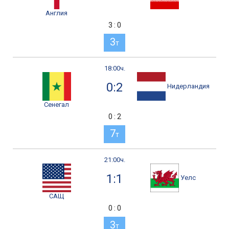
Англия
3 : 0
3
т
18:00ч.
0:2
Нидерландия
Сенегал
0 : 2
7
т
21:00ч.
1:1
Уелс
САЩ
0 : 0
3
т