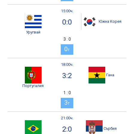
15:00ч.
0:0
Южна Корея
Уругвай
3 : 0
0
т
18:00ч.
3:2
Гана
Португалия
1 : 0
3
т
21:00ч.
2:0
Сърбия