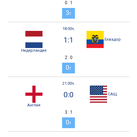
0 : 1
3
т
18:00ч.
1:1
Еквадор
Нидерландия
2 : 0
0
т
21:00ч.
0:0
САЩ
Англия
3 : 1
0
т