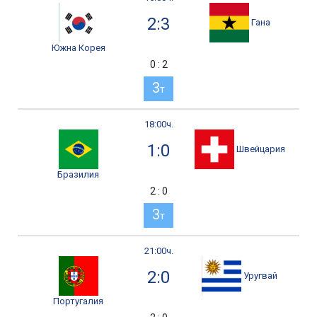
2:3
Гана
Южна Корея
0 : 2
3
т
18:00ч.
1:0
Швейцария
Бразилия
2 : 0
3
т
21:00ч.
2:0
Уругвай
Португалия