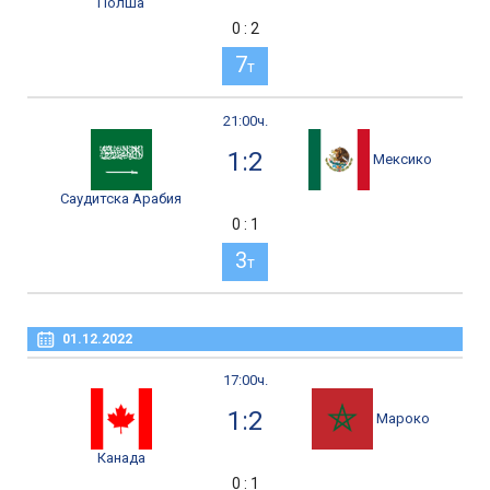
Полша
0 : 2
7
т
21:00ч.
1:2
Мексико
Саудитска Арабия
0 : 1
3
т
01.12.2022
17:00ч.
1:2
Мароко
Канада
0 : 1