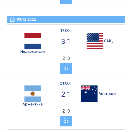
03.12.2022
17:00ч.
3:1
САЩ
Нидерландия
2 : 0
3
т
21:00ч.
2:1
Австралия
Аржентина
2 : 0
3
т