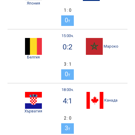
Япония
1 : 0
0
т
15:00ч.
0:2
Мароко
Белгия
3 : 1
0
т
18:00ч.
4:1
Канада
Хърватия
2 : 0
3
т