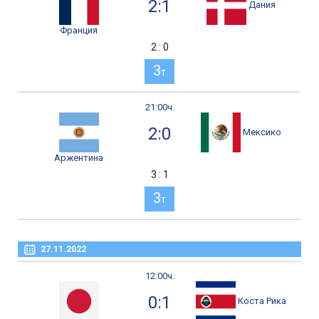
2:1
Дания
Франция
2 : 0
3
т
21:00ч.
2:0
Мексико
Аржентина
3 : 1
3
т
27.11.2022
12:00ч.
0:1
Коста Рика