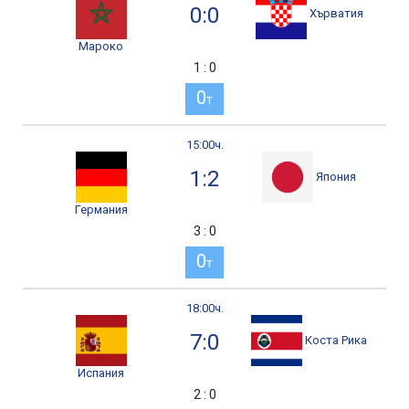
0:0
Хърватия
Мароко
1 : 0
0
т
15:00ч.
1:2
Япония
Германия
3 : 0
0
т
18:00ч.
7:0
Коста Рика
Испания
2 : 0