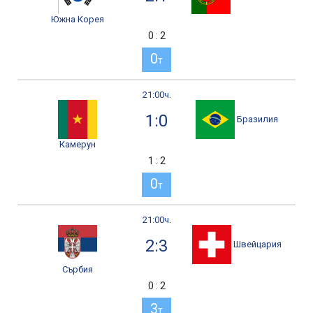
Южна Корея
0 : 2
0
т
21:00ч.
1:0
Бразилия
Камерун
1 : 2
0
т
21:00ч.
2:3
Швейцария
Сърбия
0 : 2
3
т