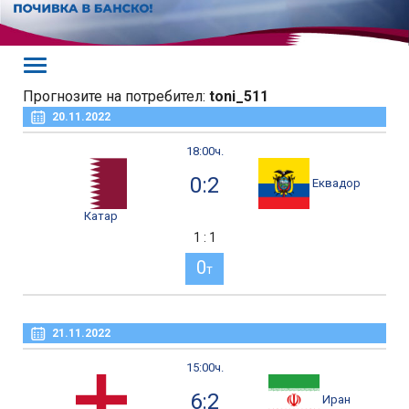
Прогнозите на потребител:
toni_511
20.11.2022
18:00ч.
0:2
Еквадор
Катар
1 : 1
0
т
21.11.2022
15:00ч.
6:2
Иран