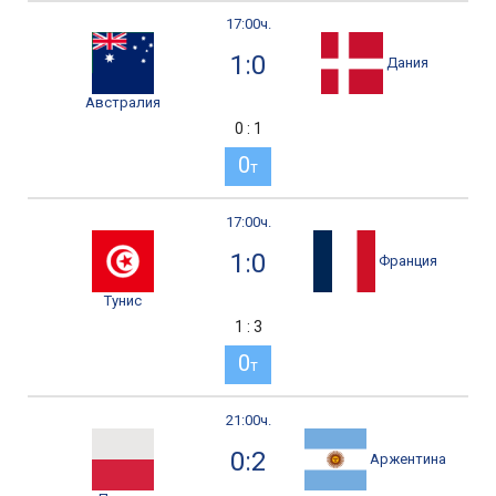
17:00ч.
1:0
Дания
Австралия
0 : 1
0
т
17:00ч.
1:0
Франция
Тунис
1 : 3
0
т
21:00ч.
0:2
Аржентина