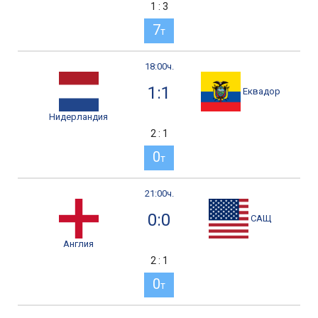
1 : 3
7
т
18:00ч.
1:1
Еквадор
Нидерландия
2 : 1
0
т
21:00ч.
0:0
САЩ
Англия
2 : 1
0
т