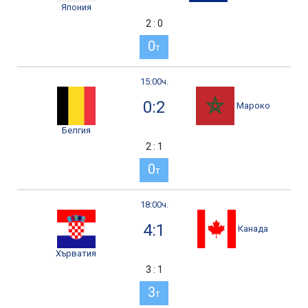
Япония
2 : 0
0
т
15:00ч.
0:2
Мароко
Белгия
2 : 1
0
т
18:00ч.
4:1
Канада
Хърватия
3 : 1
3
т