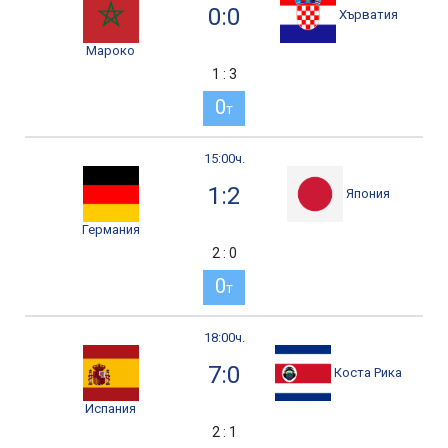
0:0
Хърватия
Мароко
1 : 3
0
т
15:00ч.
1:2
Япония
Германия
2 : 0
0
т
18:00ч.
7:0
Коста Рика
Испания
2 : 1