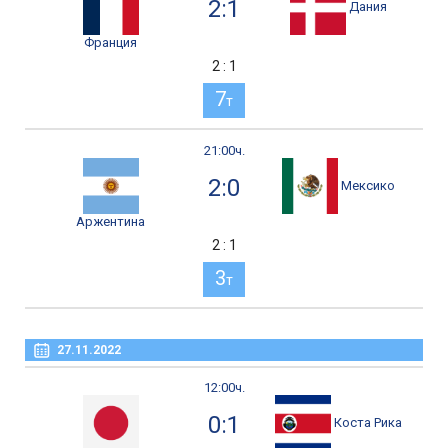
2:1
Дания
Франция
2 : 1
7
т
21:00ч.
2:0
Мексико
Аржентина
2 : 1
3
т
27.11.2022
12:00ч.
0:1
Коста Рика