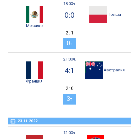
18:00ч.
0:0
Полша
Мексико
2 : 1
0
т
21:00ч.
4:1
Австралия
Франция
2 : 0
3
т
23.11.2022
12:00ч.