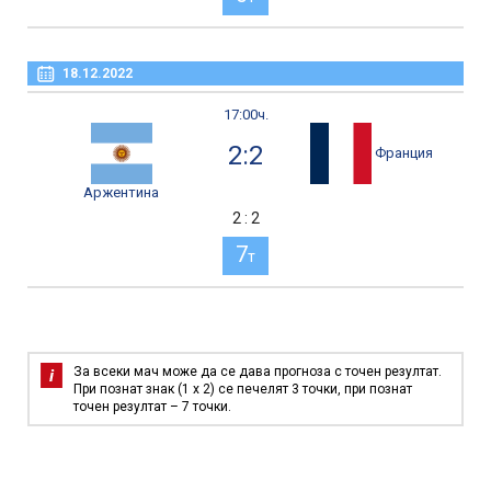
18.12.2022
17:00ч.
2:2
Франция
Аржентина
2 : 2
7
т
За всеки мач може да се дава прогноза с точен резултат.
При познат знак (1 х 2) се печелят 3 точки, при познат
точен резултат – 7 точки.