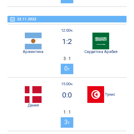
22.11.2022
12:00ч.
1:2
Аржентина
Саудитска Арабия
3 : 1
0
т
15:00ч.
0:0
Тунис
Дания
1 : 1
3
т