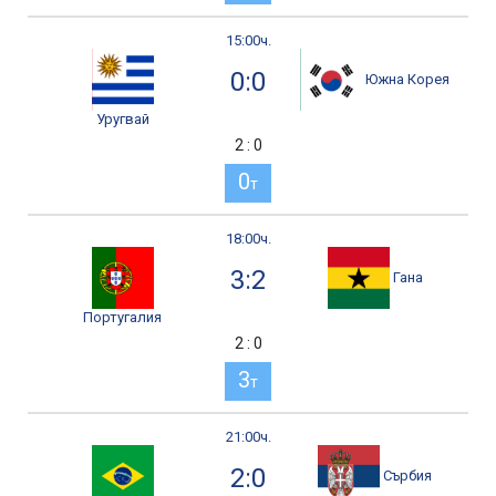
15:00ч.
0:0
Южна Корея
Уругвай
2 : 0
0
т
18:00ч.
3:2
Гана
Португалия
2 : 0
3
т
21:00ч.
2:0
Сърбия