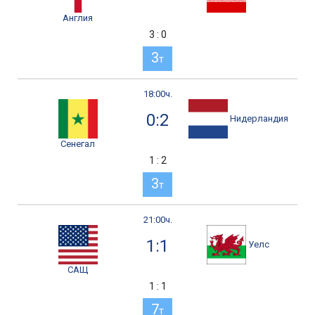
Англия
3 : 0
3
т
18:00ч.
0:2
Нидерландия
Сенегал
1 : 2
3
т
21:00ч.
1:1
Уелс
САЩ
1 : 1
7
т