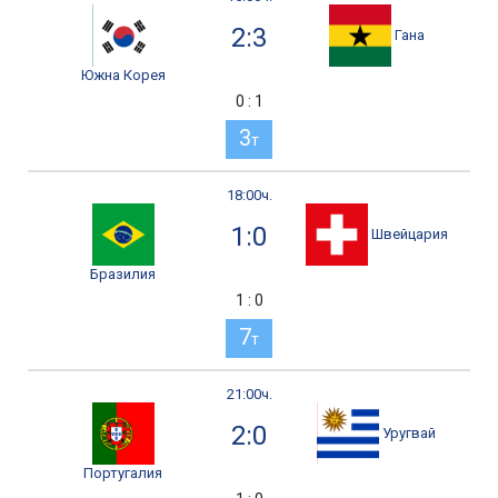
2:3
Гана
Южна Корея
0 : 1
3
т
18:00ч.
1:0
Швейцария
Бразилия
1 : 0
7
т
21:00ч.
2:0
Уругвай
Португалия