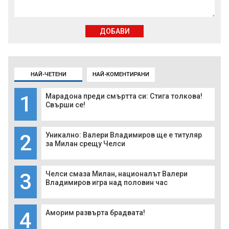
ДОБАВИ
НАЙ-ЧЕТЕНИ
НАЙ-КОМЕНТИРАНИ
1
Марадона преди смъртта си: Стига толкова!
Свърши се!
2
Уникално: Валери Владимиров ще е титуляр
за Милан срещу Челси
3
Челси смаза Милан, националът Валери
Владимиров игра над половин час
4
Аморим развърта брадвата!