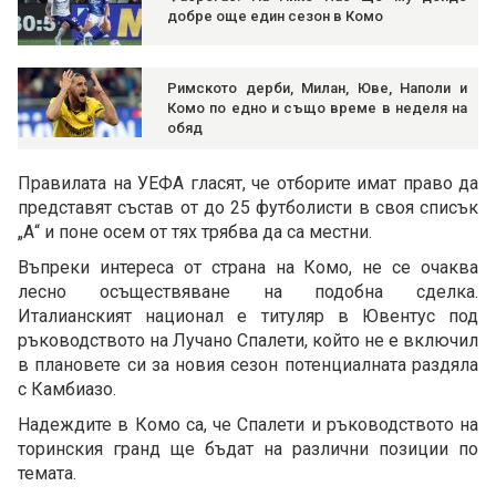
добре още един сезон в Комо
Римското дерби, Милан, Юве, Наполи и
Комо по едно и също време в неделя на
обяд
Правилата на УЕФА гласят, че отборите имат право да
представят състав от до 25 футболисти в своя списък
„А“ и поне осем от тях трябва да са местни.
Въпреки интереса от страна на Комо, не се очаква
лесно осъществяване на подобна сделка.
Италианският национал е титуляр в Ювентус под
ръководството на Лучано Спалети, който не е включил
в плановете си за новия сезон потенциалната раздяла
с Камбиазо.
Надеждите в Комо са, че Спалети и ръководството на
торинския гранд ще бъдат на различни позиции по
темата.