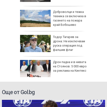
ари в
Доброволци и тежка
са след
техника се включиха в
(СНИМКИ)
гасенето на пожара
край Бобошево
се полз
ощи в
Тодор Тагарев за
стяват,
дрона: Не изключвам
айте
руска операция под
фалшив флаг
падна от
Дрон падна и в нивата
ронто
на Стоянов: 5 000 евро
за реклама на Кинтекс
Още от Gol.bg