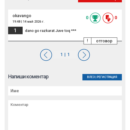
okavango
0
0
19:48 | 14 май 2026 г.
1
dano go razkarat Juve toq ***
!
отговор
Напиши коментар
ВЛЕЗ
|
РЕГИСТРАЦИЯ