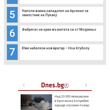
5
Наполи взима нападател на Арсенал за
заместник на Лукаку
6
Фабрегас не крие възхитата си от Моуриньо
7
Юве набеляза нов вратар – Ноа Атуболу
она край
Над 20 000 евакуирани
дентът
в Британска Колумбия
а
заради огромен пожар