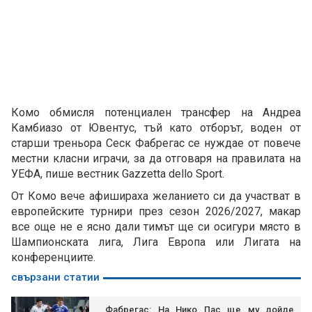
Комо обмисля потенциален трансфер на Андреа
Камбиазо от Ювентус, тъй като отборът, воден от
старши треньора Сеск Фабрегас се нуждае от повече
местни класни играчи, за да отговаря на правилата на
УЕФА, пише вестник Gazzetta dello Sport.
От Комо вече афишираха желанието си да участват в
европейските турнири през сезон 2026/2027, макар
все още не е ясно дали тимът ще си осигури място в
Шампионската лига, Лига Европа или Лигата на
конференциите.
свързани статии
Фабрегас: На Нико Пас ще му дойде