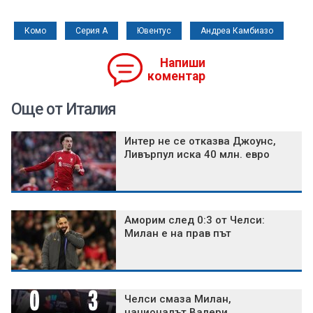
Комо
Серия А
Ювентус
Андреа Камбиазо
Напиши
коментар
Още от Италия
Интер не се отказва Джоунс,
Ливърпул иска 40 млн. евро
Аморим след 0:3 от Челси:
Милан е на прав път
Челси смаза Милан,
националът Валери