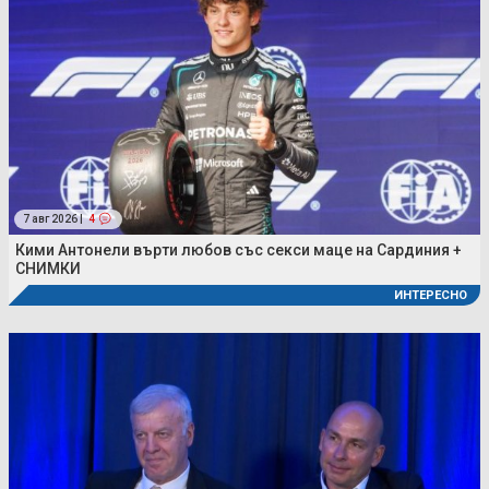
7 авг 2026 |
4
Кими Антонели върти любов със секси маце на Сардиния +
СНИМКИ
ИНТЕРЕСНО