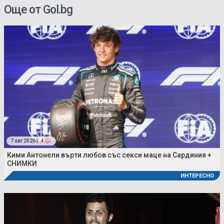
Още от Gol.bg
7 авг 2026 |
4
Кими Антонели върти любов със секси маце на Сардиния +
СНИМКИ
ИНТЕРЕСНО