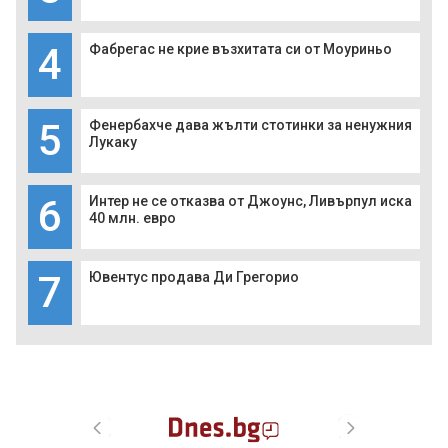
4
Фабрегас не крие възхитата си от Моуриньо
5
Фенербахче дава жълти стотинки за ненужния
Лукаку
6
Интер не се отказва от Джоунс, Ливърпул иска
40 млн. евро
7
Ювентус продава Ди Грегорио