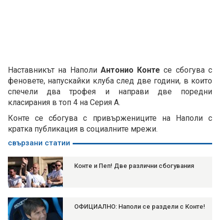
Наставникът на Наполи
Антонио Конте
се сбогува с
феновете, напускайки клуба след две години, в които
спечели два трофея и направи две поредни
класирания в топ 4 на Серия А.
Конте се сбогува с привържениците на Наполи с
кратка публикация в социалните мрежи.
свързани статии
Конте и Пеп! Две различни сбогувания
ОФИЦИАЛНО: Наполи се раздели с Конте!