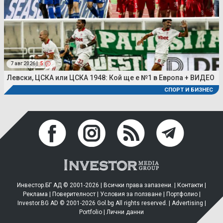
7 авг 2026 |
5
Левски, ЦСКА или ЦСКА 1948: Кой ще е №1 в Европа + ВИДЕО
СПОРТ И БИЗНЕС
Инвестор.БГ АД © 2001-2026 | Всички права запазени. |
Контакти
|
Реклама
|
Поверителност
|
Условия за ползване
|
Портфолио
|
Investor.BG AD © 2001-2026 Gol.bg All rights reserved. |
Advertising
|
Portfolio
|
Лични данни