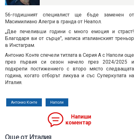
56-годишният специалист ще бъде заменен от
Масимилиано Алегри в гранда от Неапол.
„Две печеливши години с много емоция и страст!
Благодаря ви от сърце", написа италианският треньор
в Инстаграм.
Антонио Конте спечели титлата в Серия А с Наполи още
през първия си сезон начело през 2024/2025 и
подкрепи постижениего с второ място следващата
година, когато отборът ликува и със Суперкупата на
Италия.
Антонио Конте
Наполи
Напиши
коментар
Още от Италия