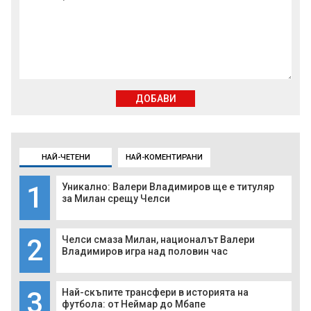
ДОБАВИ
НАЙ-ЧЕТЕНИ
НАЙ-КОМЕНТИРАНИ
1
Уникално: Валери Владимиров ще е титуляр
за Милан срещу Челси
2
Челси смаза Милан, националът Валери
Владимиров игра над половин час
3
Най-скъпите трансфери в историята на
футбола: от Неймар до Мбапе