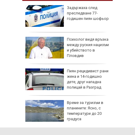
: Без
Задържаха след
ПВО е
преследване 77-
а се
годишен пиян шофьор
ев: Без
Психолог видя връзка
й"
между руския нацизъм
и убийството в
ЕЦ-овете
Пловдив
а 9-
Пиян рецидивист рани
на пътя
жена и 14-годишно
дете, друг нападна
полицай в Разград
Време за туризъм в
 рекорд:
планините: Ясно, с
 юни и
температури до 20
ята
градуса