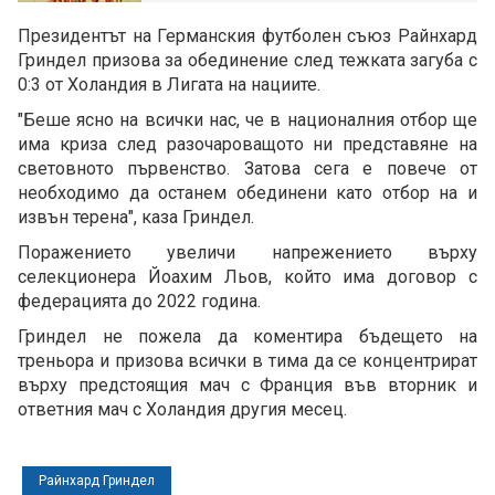
Президентът на Германския футболен съюз Райнхард
Гриндел призова за обединение след тежката загуба с
0:3 от Холандия в Лигата на нациите.
"Беше ясно на всички нас, че в националния отбор ще
има криза след разочароващото ни представяне на
световното първенство. Затова сега е повече от
необходимо да останем обединени като отбор на и
извън терена", каза Гриндел.
Поражението увеличи напрежението върху
селекционера Йоахим Льов, който има договор с
федерацията до 2022 година.
Гриндел не пожела да коментира бъдещето на
треньора и призова всички в тима да се концентрират
върху предстоящия мач с Франция във вторник и
ответния мач с Холандия другия месец.
Райнхард Гриндел