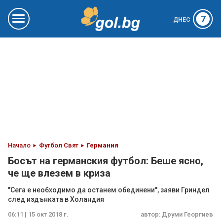
7
ДНЕС
Начало
Футбол Свят
Германия
Босът на германския футбол: Беше ясно,
че ще влезем в криза
"Сега е необходимо да останем обединени", заяви Гриндел
след издънката в Холандия
06:11 | 15 окт 2018 г.
автор:
Друми Георгиев