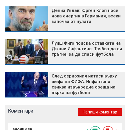
Дениз Ундав: Юрген Клоп носи
нова енергия в Германия, всеки
започва от нулата
Луиш Фиго поиска оставката на
Джани Инфантино: Трябва да си
тръгне, за да спаси футбола
След сериозния натиск върху
шефа на ФИФА: Инфантино
свиква извънредна среща на
върха на футбола
Коментари
Напиши коментар
анонимен