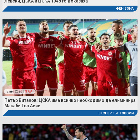
Левски, ЦСКА и ЦСКА 1948 го доказаха
ФЕН ЗОНА
5 авг 2026 |
3
Петър Витанов: ЦСКА има всичко необходимо да елиминира
Макаби Тел Авив
ЕКСПЕРТЪТ ГОВОРИ