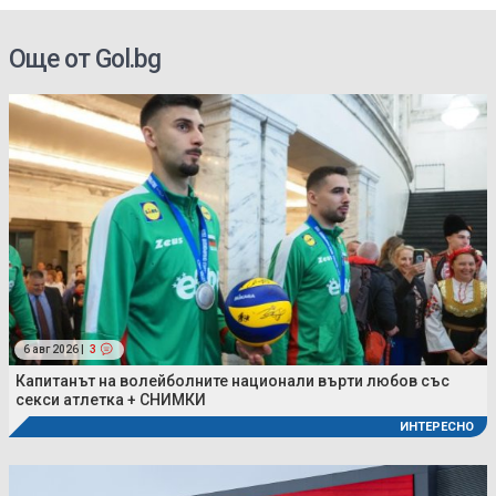
Още от Gol.bg
6 авг 2026 |
3
Капитанът на волейболните национали върти любов със
секси атлетка + СНИМКИ
ИНТЕРЕСНО