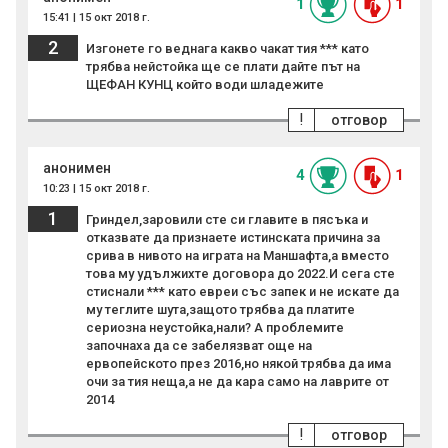
1
1
15:41 | 15 окт 2018 г.
2
Изгонете го веднага какво чакат тия *** като
трябва нейстойка ще се плати дайте път на
ЩЕФАН КУНЦ който води шладежите
!
отговор
анонимен
4
1
10:23 | 15 окт 2018 г.
1
Гриндел,заровили сте си главите в пясъка и
отказвате да признаете истинската причина за
срива в нивото на играта на Маншафта,а вместо
това му удължихте договора до 2022.И сега сте
стиснали *** като евреи със запек и не искате да
му теглите шута,защото трябва да платите
сериозна неустойка,нали? А проблемите
започнаха да се забелязват още на
ервопейското през 2016,но някой трябва да има
очи за тия неща,а не да кара само на лаврите от
2014
!
отговор