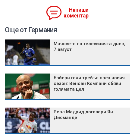
Напиши
коментар
Още от Германия
Мачовете по телевизията днес,
7 август
Байерн гони требъл през новия
сезон: Венсан Компани обяви
голямата цел
Реал Мадрид договори Ян
Диоманде