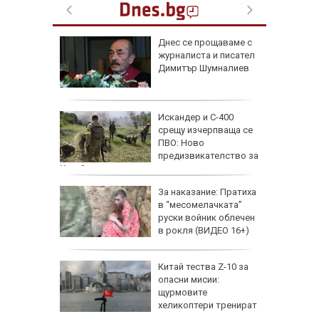
 август
Днес се прощаваме с
журналиста и писател
и важни
Димитър Шумналиев
одиите
збра
Искандер и С-400
I
срещу изчерпваща се
ПВО: Ново
предизвикателство за
Украйна
еги: Как
За наказание: Пратиха
в “месомелачката”
да
руски войник облечен
 хората?
в рокля (ВИДЕО 16+)
Китай тества Z-10 за
опасни мисии:
щурмовите
хеликоптери тренират
полети под радара