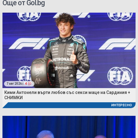
Още от Gol.bg
7 авг 2026 |
4
Кими Антонели върти любов със секси маце на Сардиния +
СНИМКИ
ИНТЕРЕСНО