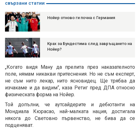
свързани статии
Нойер отново ги почна с Германия
Крах за Бундестима след завръщането на
Нойер?
„Когато видя Ману да прелита през наказателното
поле, нямам никакви притеснения. Но не съм експерт,
не съм нито лекар, нито ясновидец. Ще трябва да
изчакаме и да видим“, каза Ретиг пред ДПА относно
физическата форма на Нойер.
Той допълни, че аутсайдерите и дебютанти на
Мондиала Кюрасао, най-малката нация, достигала
някога до Световно първенство, не бива да се
подценяват.