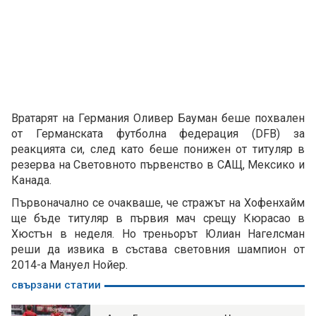
Вратарят на Германия Оливeр Бауман беше похвален
от Германската футболна федерация (DFB) за
реакцията си, след като беше понижен от титуляр в
резерва на Световното първенство в САЩ, Мексико и
Канада.
Първоначално се очакваше, че стражът на Хофенхайм
ще бъде титуляр в първия мач срещу Кюрасао в
Хюстън в неделя. Но треньорът Юлиан Нагелсман
реши да извика в състава световния шампион от
2014-а Мануел Нойер.
свързани статии