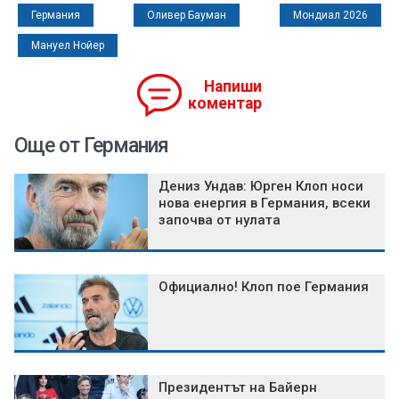
Германия
Оливер Бауман
Мондиал 2026
Мануел Нойер
Напиши
коментар
Още от Германия
Дениз Ундав: Юрген Клоп носи
нова енергия в Германия, всеки
започва от нулата
Официално! Клоп пое Германия
Президентът на Байерн