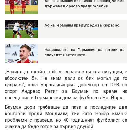
Ас на Германия си призна: Не знаех, че има
държава Кюрасао преди жребия
Ас на Германия предупреди за Кюрасао
Националите на Германия са готови да
спечелят Световното
„Начинът, по който той се справя с цялата ситуация, е
абсолютен 5+. Не знам дали аз бих могъл да го
направя“, каза управляващият директор на DFB по
спорт Андреас Ретиг за Бауман по време на
посещение в Германския дом на футбола в Ню Йорк.
Бауман дори трябваше да пази в последните две
контроли преди Мондиала, тъй като Нойер имаше
проблеми с прасеца, но 40-годишният футболист се
очаква да бъде готов за първия двубой.