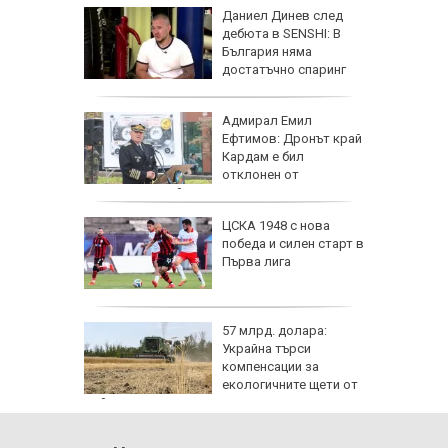
: Как да
Даниел Динев след
пасните
дебюта в SENSHI: В
България няма
достатъчно спаринг
партньори
личат
Адмирал Емил
 с
Ефтимов: Дронът край
Кардам е бил
ъв
отклонен от
електронна война
одължи
ЦСКА 1948 с нова
рия с
победа и силен старт в
око"
Първа лига
те сили
57 млрд. долара:
7 години
Украйна търси
о си
компенсации за
екологичните щети от
войната