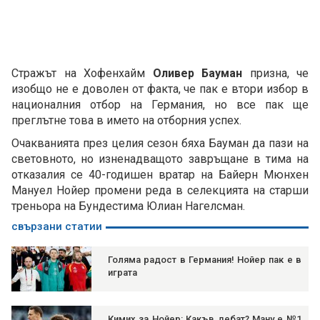
Стражът на Хофенхайм
Оливер Бауман
призна, че
изобщо не е доволен от факта, че пак е втори избор в
националния отбор на Германия, но все пак ще
преглътне това в името на отборния успех.
Очакванията през целия сезон бяха Бауман да пази на
световното, но изненадващото завръщане в тима на
отказалия се 40-годишен вратар на Байерн Мюнхен
Мануел Нойер промени реда в селекцията на старши
треньора на Бундестима Юлиан Нагелсман.
свързани статии
Голяма радост в Германия! Нойер пак е в
играта
Кимих за Нойер: Какъв дебат? Ману е №1