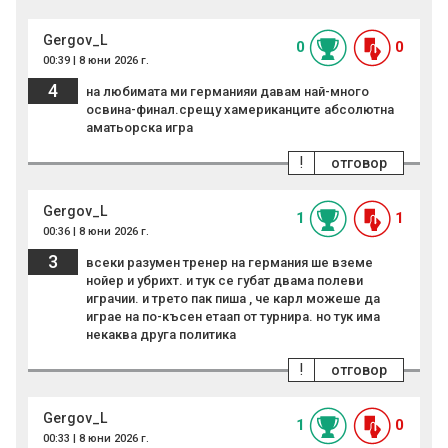
Gergov_L
0
0
00:39 | 8 юни 2026 г.
4
на любимата ми германияи давам най-много
освина-финал.срещу хамериканците абсолютна
аматьорска игра
!
отговор
Gergov_L
1
1
00:36 | 8 юни 2026 г.
3
всеки разумен тренер на германия ше вземе
нойер и убрихт. и тук се губат двама полеви
играчии. и трето пак пиша , че карл можеше да
играе на по-късен етаап от турнира. но тук има
некаква друга политика
!
отговор
Gergov_L
1
0
00:33 | 8 юни 2026 г.