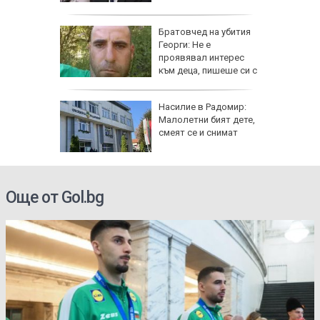
 в София
гнище на
Братовчед на убития
ума по
Георги: Не е
Варна
проявявал интерес
към деца, пишеше си с
жени
ви "Тебе
Насилие в Радомир:
Малолетни бият дете,
ници в
смеят се и снимат
Още от Gol.bg