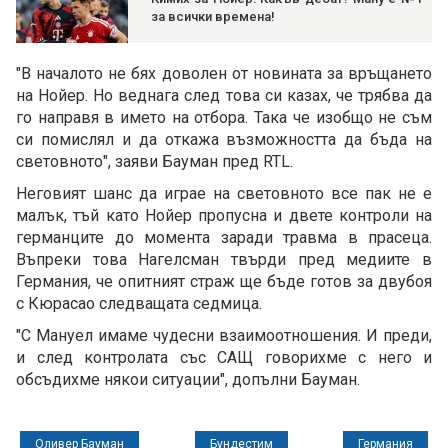
за всички времена!
"В началото не бях доволен от новината за връщането
на Нойер. Но веднага след това си казах, че трябва да
го направя в името на отбора. Така че изобщо не съм
си помислял и да откажа възможността да бъда на
световното", заяви Бауман пред RTL.
Неговият шанс да играе на световното все пак не е
малък, тъй като Нойер пропусна и двете контроли на
германците до момента заради травма в прасеца.
Въпреки това Нагелсман твърди пред медиите в
Германия, че опитният страж ще бъде готов за двубоя
с Кюрасао следващата седмица.
"С Мануел имаме чудесни взаимоотношения. И преди,
и след контролата със САЩ говорихме с него и
обсъдихме някои ситуации", допълни Бауман.
Оливер Бауман
Бундестим
Германия