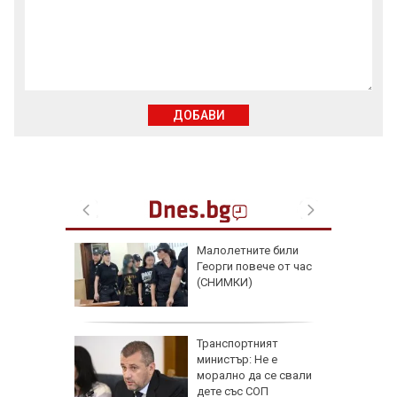
ДОБАВИ
аят на
Малолетните били
кетиране
Георги повече от час
ро по
(СНИМКИ)
ад 300
Транспортният
рипто за
министър: Не е
а:
морално да се свали
д
дете със СОП