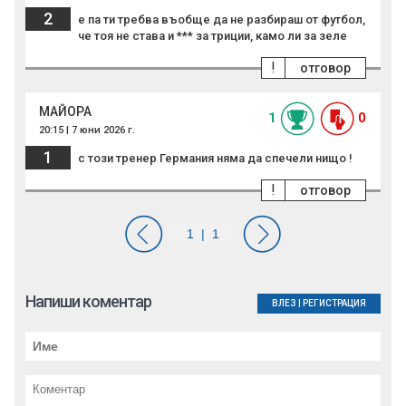
2
е па ти требва въобще да не разбираш от футбол,
че тоя не става и *** за триции, камо ли за зеле
!
отговор
МАЙОРА
1
0
20:15 | 7 юни 2026 г.
1
с този тренер Германия няма да спечели нищо !
!
отговор
Напиши коментар
ВЛЕЗ
|
РЕГИСТРАЦИЯ