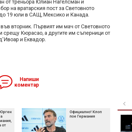
ан от треньора Юлиан Нагелсман и
бор на вратарския пост за Световното
до 19 юли в САЩ, Мексико и Канада.
 във вторник. Първият им мач от Световното
и срещу Кюрасао, а другите им съперници от
д'Ивоар и Еквадор.
Напиши
коментар
 Юрген
Официално! Клоп
ва
пое Германия
По-добър живот за 3
мания,
зодии по време на
 от
директното движение