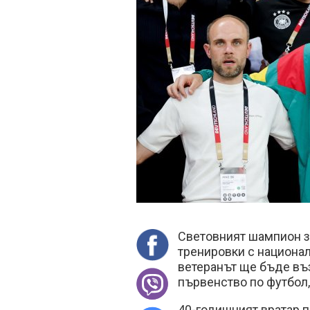
Световният шампион з
тренировки с националн
ветеранът ще бъде въ
първенство по футбол
40-годишният вратар п