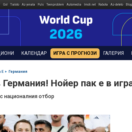
r
Gol
Tialoto
Az-jenata
Puls
Teenproblem
Automedia
Imoti.net
Rabota
Az-deteto
Blog
ДИОНИ
КАЛЕНДАР
ИГРА С ПРОГНОЗИ
ГАЛЕРИЯ
 E
Германия
 Германия! Нойер пак е в игр
 с националния отбор