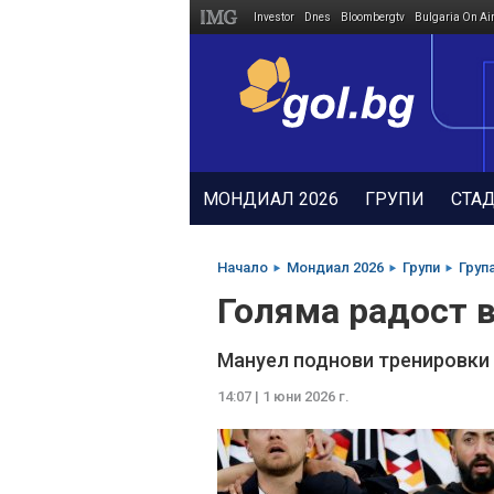
Investor
Dnes
Bloombergtv
Bulgaria On Ai
Megavselena.bg
МОНДИАЛ 2026
ГРУПИ
СТА
Начало
Мондиал 2026
Групи
Група
Голяма радост в
Мануел поднови тренировки
14:07 | 1 юни 2026 г.