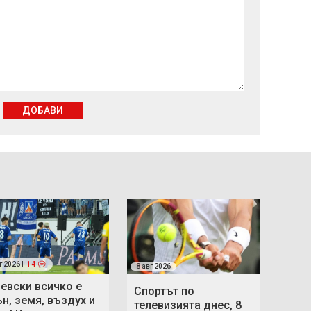
ДОБАВИ
г 2026 |
14
8 авг 2026
Левски всичко е
Спортът по
ън, земя, въздух и
телевизията днес, 8