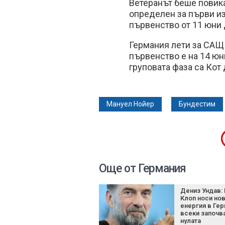
Ветеранът беше повик
определен за първи из
първенство от 11 юни 
Германия лети за САЩ
първенство е на 14 юн
груповата фаза са Кот 
Мануел Нойер
Бундестим
Още от Германия
Дениз Ундав:
Клоп носи но
енергия в Гер
всеки започва
нулата