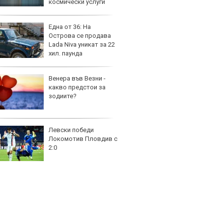
космически услуги
Една от 36: На
Защо 
Острова се продава
остав
Lada Niva уникат за 22
жегат
хил. паунда
Венера във Везни -
Автом
какво предстои за
под з
зодиите?
на дв
Левски победи
Карав
Локомотив Пловдив с
най-г
2:0
недос
елект