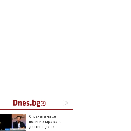
Страната ни се
Toyota
позиционира като
999 9
дестинация за
търси