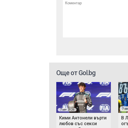
Още от Gol.bg
7 ав
7 авг 2026
Кими Антонели върти
В 
любов със секси
ог