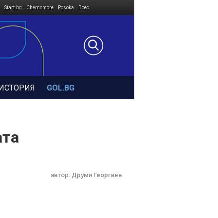
Start.bg
Chernomore
Posoka
Boec
ИСТОРИЯ
GOL.BG
ата
автор:
Друми Георгиев