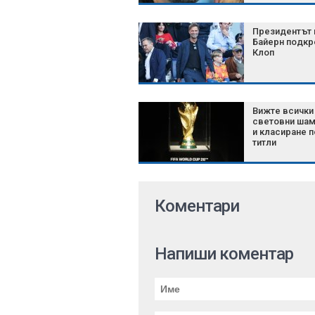
Президентът 
Байерн подкр
Клоп
Вижте всички
световни шам
и класиране п
титли
Коментари
Напиши коментар