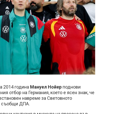
а 2014 година
Мануел Нойер
поднови
ия отбор на Германия, което е ясен знак, че
зстановен навреме за Световното
, съобщи ДПА.
олучи контузия в мускула на прасеца във