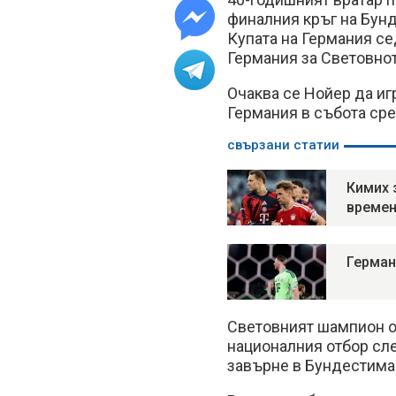
финалния кръг на Бунд
Купата на Германия се
Германия за Световно
Очаква се Нойер да иг
Германия в събота ср
свързани статии
Кимих 
времен
Герман
Световният шампион от 
националния отбор сле
завърне в Бундестима