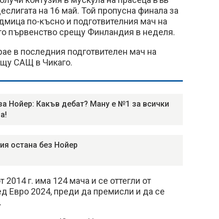
еслигата на 16 май. Той пропусна финала за
дмица по-късно и подготвителния мач на
то първенство срещу Финландия в неделя.
рае в последния подготвителен мач на
ещу САЩ в Чикаго.
за Нойер: Какъв дебат? Ману е №1 за всички
а!
ия остана без Нойер
2014 г. има 124 мача и се оттегли от
д Евро 2024, преди да премисли и да се
.