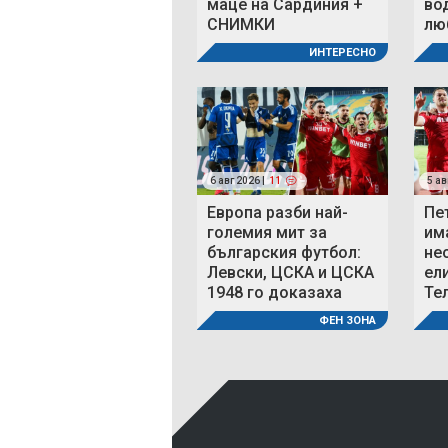
маце на Сардиния +
во
СНИМКИ
люб
ИНТЕРЕСНО
6 авг 2026 |
11
5 ав
Европа разби най-
Пе
големия мит за
им
българския футбол:
не
Левски, ЦСКА и ЦСКА
ел
1948 го доказаха
Те
ФЕН ЗОНА