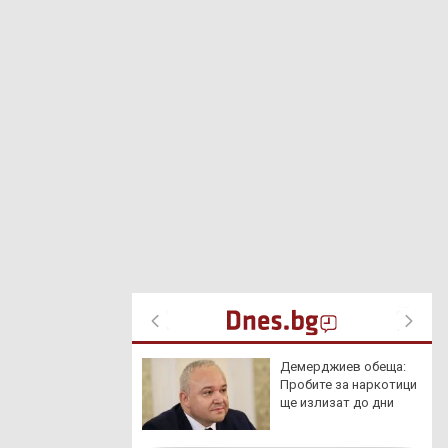
ги Кузев молел за
Демерджиев обеща:
ст - младежите го
Пробите за наркотици
ли с кубинки:
ще излизат до дни
ри съдията по