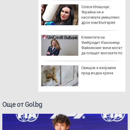
енов:
Олеся Илашчук:
ърленият от
Украйна не е
няху план за Газа
насочвала умишлено
инственият път, по
дрон към България
ма загинали при
Клиентите на
и удар по
УниКредит Кънсюмър
щен квартал в
Файненсинг вече могат
овска област
да плащат вноските по
кредитите си дигитално
лни води се
Свищов е изправен
ха в морето край
пред водна криза
а на Свети Влас
Още от Gol.bg