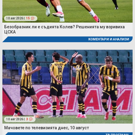
10 авг 2026 |
15
Безобразник ли е съдията Колев? Решенията му взривиха
ЦСКА
КОМЕНТАРИ И АНАЛИЗИ
10 авг 2026 |
3
Мачовете по телевизията днес, 10 август