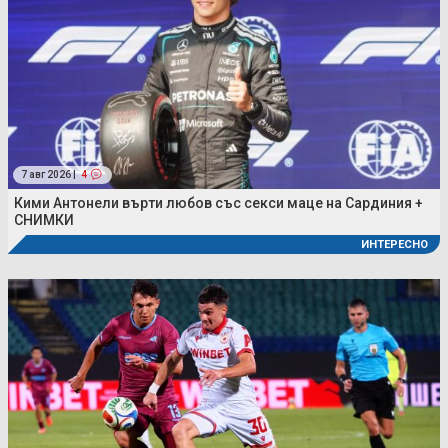
7 авг 2026 |
4
Кими Антонели върти любов със секси маце на Сардиния +
СНИМКИ
ИНТЕРЕСНО