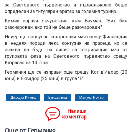
за Световното първенство и първоначално беше
определен за титулярен вратар за големия турнир.
Кимих изрази съчувствие към Бауман: "Бих бил
разочарован, ако той не беше разочарован."
Нойер ще пропусне контролния мач срещу Финландия
в неделя поради лека контузия на прасеца, но се
очаква да бъде на линия за откриващия мач от
груповата фаза на Световното първенство срещу
Кюрасао на 14 юни.
Германия ще се изправи още срещу Кот д'Ивоар (20
юни) и Еквадор (25 юни) в група "Е".
Джошуа Кимих
Бундестим
Мануел Нойер
Напиши
коментар
Още от Германия