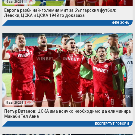
6 авг 2026 |
11
Европа разби най-големия мит за българския футбол:
Левски, ЦСКА и ЦСКА 1948 го доказаха
ФЕН ЗОНА
5 авг 2026 |
3
Петър Витанов: ЦСКА има всичко необходимо да елиминира
Макаби Тел Авив
ЕКСПЕРТЪТ ГОВОРИ