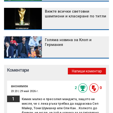
Вижте всички световни
шампиони и класиране по титли
Голяма новина за Клоп и
Германия
Коментари
Напиши коментар
анонимен
2
0
23:23 | 29 май 2026 г.
1
Кимих малко е пресолил манджта, защото не
мисля, че с лека ръка трябва да задрасква Сеп
Майер, Тони Шумахер или Оли Кан...Колкото до
бауман, не мсля, че той е човека за за титулярно