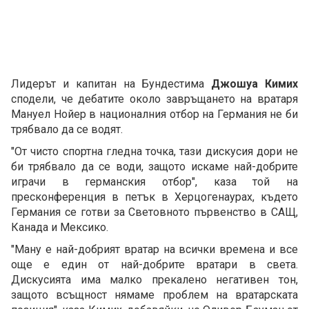
Лидерът и капитан на Бундестима
Джошуа Кимих
сподели, че дебатите около завръщането на вратаря
Мануел Нойер в националния отбор на Германия не би
трябвало да се водят.
"От чисто спортна гледна точка, тази дискусия дори не
би трябвало да се води, защото искаме най-добрите
играчи в германския отбор", каза той на
пресконференция в петък в Херцогенаурах, където
Германия се готви за Световното първенство в САЩ,
Канада и Мексико.
"Ману е най-добрият вратар на всички времена и все
още е един от най-добрите вратари в света.
Дискусията има малко прекалено негативен тон,
защото всъщност нямаме проблем на вратарската