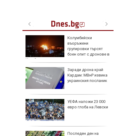
че
Колумбийски
е
въоръжени
он към
групировки търсят
боен опит с дронове в
Украйна
и чичо
Заради дрона край
ол в
Кардам: МВнР извика
дско
украинския посланик
арва
УЕФА наложи 23 000
имптоми
евро глоба на Левски
е
: В
Последен ден на