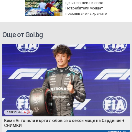
чти
цените в лева и евро:
а си
Потребители усещат
инги за
поскъпване на храните
Още от Gol.bg
7 авг 2026 |
4
Кими Антонели върти любов със секси маце на Сардиния +
СНИМКИ