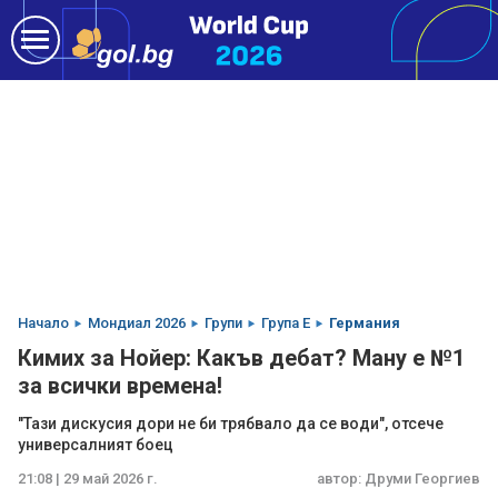
Начало
Мондиал 2026
Групи
Група E
Германия
Кимих за Нойер: Какъв дебат? Ману е №1
за всички времена!
"Тази дискусия дори не би трябвало да се води", отсече
универсалният боец
21:08 | 29 май 2026 г.
автор:
Друми Георгиев