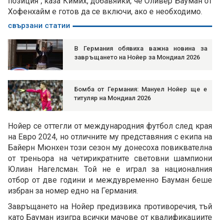
позиция", каза Кимих, добавяйки, че Оливер Бауман от
Хофенхайм е готов да се включи, ако е необходимо.
свързани статии
В Германия обявиха важна новина за
завръщането на Нойер за Мондиал 2026
Бомба от Германия: Мануел Нойер ще е
титуляр на Мондиал 2026
Нойер се оттегли от международния футбол след края
на Евро 2024, но отличните му представяния с екипа на
Байерн Мюнхен този сезон му донесоха повиквателна
от треньора на четирикратните световни шампиони
Юлиан Нагелсман. Той не е играл за националния
отбор от две години и междувременно Бауман беше
избран за номер едно на Германия.
Завръщането на Нойер предизвика противоречия, тъй
като Бауман изигра всички мачове от квалификациите