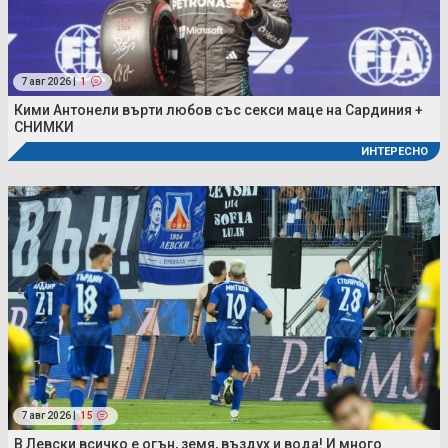
7 авг 2026 |
1
Кими Антонели върти любов със секси маце на Сардиния +
СНИМКИ
ИНТЕРЕСНО
7 авг 2026 |
15
В Левски всичко е огън, земя, въздух и вода! И много