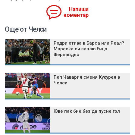
Напиши
коментар
Още от Челси
Родри отива в Барса или Реал?
Мареска си заплю Енцо
Фернандес
Пеп Чавария сменя Кукурея в
Челси
Юве пак бие без да пусне гол