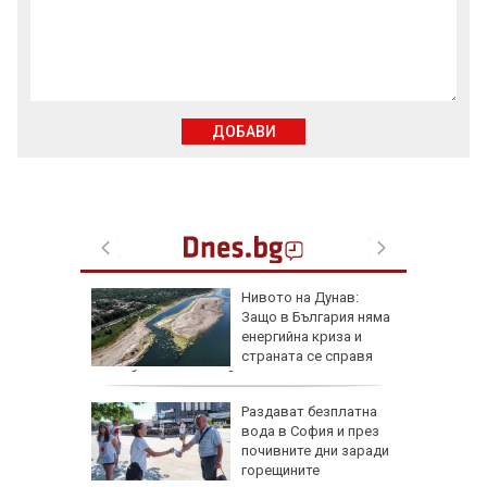
ДОБАВИ
утрин" на
Нивото на Дунав:
0 часа:
Защо в България няма
ите нощи
енергийна криза и
-чести в
страната се справя
по-добре от другите?
жава да
Раздават безплатна
 при Русе
вода в София и през
 под
почивните дни заради
ла
горещините