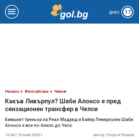
17
ДНЕС
Начало
Фенсайтове
Челси
Какъв Ливърпул? Шаби Алонсо е пред
сензационен трансфер в Челси
Бившият треньор на Реал Мадрид и Байер Леверкузен Шаби
Алонсо е все по-близо до Челс
13:44 | 16 май 2026 г.
автор:
Георги Пешев