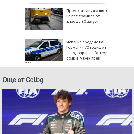
Променят движението
а за
на пет трамвая от
ават в
днес до 30 август
 са под
сш
Испания предаде на
УНИЦЕФ
Германия 70-годишен
заподозрян за банков
обир в Аахен през
2014 г.
Още от Gol.bg