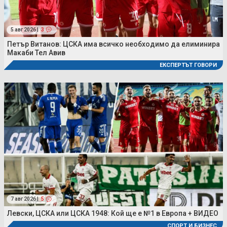
5 авг 2026 |
3
Петър Витанов: ЦСКА има всичко необходимо да елиминира
Макаби Тел Авив
ЕКСПЕРТЪТ ГОВОРИ
7 авг 2026 |
5
Левски, ЦСКА или ЦСКА 1948: Кой ще е №1 в Европа + ВИДЕО
СПОРТ И БИЗНЕС