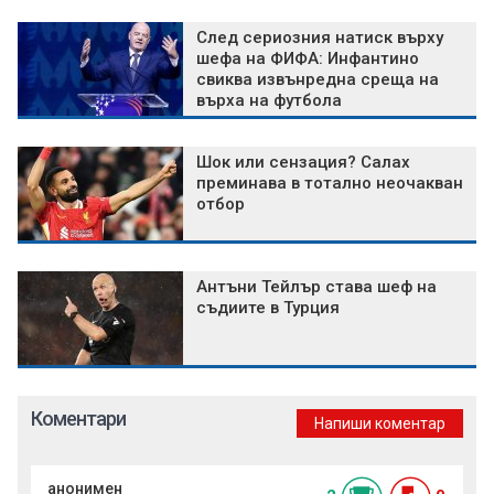
След сериозния натиск върху
шефа на ФИФА: Инфантино
свиква извънредна среща на
върха на футбола
Шок или сензация? Салах
преминава в тотално неочакван
отбор
Антъни Тейлър става шеф на
съдиите в Турция
Коментари
Напиши коментар
анонимен