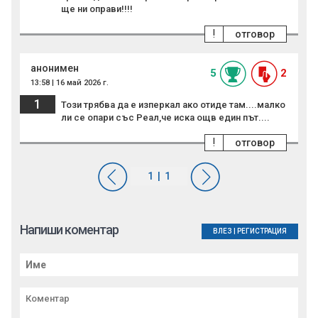
ще ни оправи!!!!
!
отговор
анонимен
5
2
13:58 | 16 май 2026 г.
1
Този трябва да е изперкал ако отиде там....малко
ли се опари със Реал,че иска ощв един път....
!
отговор
Напиши коментар
ВЛЕЗ
|
РЕГИСТРАЦИЯ