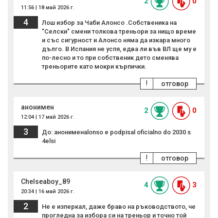
2
0
11:56 | 18 май 2026 г.
4
Лош избор за Чаби Алонсо .Собственика на
"Селски" смени толкова треньори за нищо време
и със сигурност и Алонсо няма да изкара много
дълго. В Испания не успя, едва ли във ВЛ ще му е
по-лесно и то при собственик дето сменява
треньорите като мокри кърпички.
!
отговор
анонимен
2
0
12:04 | 17 май 2026 г.
3
До: анонименalonso e podpisal oficialno do 2030 s
4elsi
!
отговор
Chelseaboy_89
4
3
20:34 | 16 май 2026 г.
2
Не е изперкал, даже браво на ръководството, че
прогледна за избора си на треньор и точно той