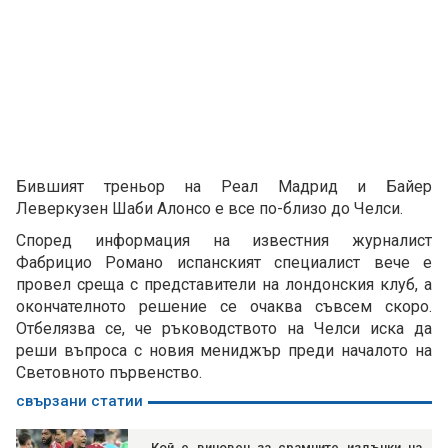
Бившият треньор на Реал Мадрид и Байер
Леверкузен Шаби Алонсо е все по-близо до Челси.
Според информация на известния журналист
Фабрицио Романо испанският специалист вече е
провел среща с представители на лондонския клуб, а
окончателното решение се очаква съвсем скоро.
Отбелязва се, че ръководството на Челси иска да
реши въпроса с новия мениджър преди началото на
Световното първенство.
свързани статии
Кой е виновен за срамните издънки на