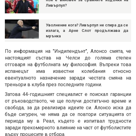
Ливърпул?
Уволнение кога? Ливърпул не спира да се
излага, а Арне Слот продължава да
мрънка
По информация на "Индипендънт", Алонсо смята, че
настоящият състав на Челси до голяма степен
отговаря на футболната му философия. Въпреки това
испанецът има известни колебания относно
евентуалното назначение заради честата смяна на
треньори в клуба през последните години.
Затова 44-годишният специалист е поискал гаранции
от ръководството, че ще получи достатъчно време и
свобода, за да реализира идеите си. Алонсо иска да
бъде сигурен, че няма да се повтори ситуацията от
периода му в Реал, където е изпитвал трудности
заради прекомерното влияние на част от футболистите
върху процесите в отбора.