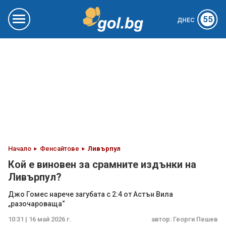
55
ДНЕС
Начало
Фенсайтове
Ливърпул
Кой е виновен за срамните издънки на
Ливърпул?
Джо Гомес нарече загубата с 2:4 от Астън Вила
„разочароваща“
10:31 | 16 май 2026 г.
автор:
Георги Пешев