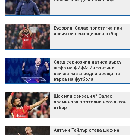
Еуфория! Салах пристигна при
новия си сензационен отбор
След сериозния натиск върху
шефа на ФИФА: Инфантино
свиква извънредна среща на
върха на футбола
Шок или сензация? Салах
преминава в тотално неочакван
отбор
Антъни Тейлър става шеф на