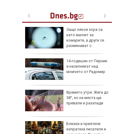
ревен
Защо някои хора са
ец
като магнит за
шив
комарите, а други се
ми
разминават с
ухапванията им?
аничават
14-годишен от Перник
м София
е насилникът над
", АМ
момчето от Радомир
веждите
Времето утре: Жега до
ве по
38°, но на места ще
ежите от
превали и разхлади
аврили с
те е
Близки и приятели
ой и
изпратиха писателя и