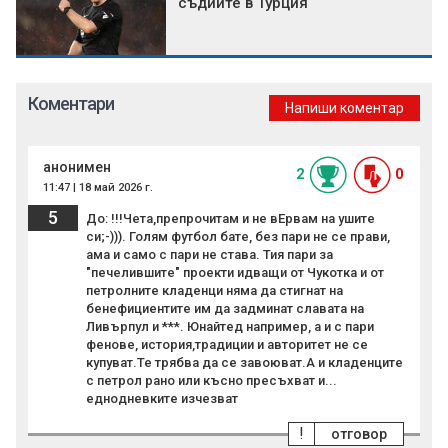
съдиите в Турция
Коментари
Напиши коментар
анонимен
2
0
11:47 | 18 май 2026 г.
5
До: !!!Чета,препрочитам и не вЕрвам на ушите
си;-))). Голям футбол бате, без пари не се прави,
ама и само с пари не става. Тия пари за
"печелившите" проекти идващи от Чукотка и от
петролните кладенци няма да стигнат на
бенефициентите им да задминат славата на
Ливърпул и ***. Юнайтед например, а и с пари
фенове, история,традиции и авторитет не се
купуват.Те трябва да се завоюват.А и кладенците
с петрол рано или късно пресъхват и...
еднодневките изчезват
!
отговор