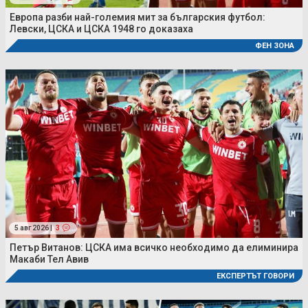
Европа разби най-големия мит за българския футбол:
Левски, ЦСКА и ЦСКА 1948 го доказаха
ФЕН ЗОНА
5 авг 2026 |
3
Петър Витанов: ЦСКА има всичко необходимо да елиминира
Макаби Тел Авив
ЕКСПЕРТЪТ ГОВОРИ