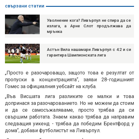
свързани статии
Уволнение кога? Ливърпул не спира да се
излага, а Арне Слот продължава да
мрънка
Астън Вила нашамари Ливърпул с 4:2 и си
гарантира Шампионската лига
„Просто е разочароващо, защото това е резултат от
пропуски в концентрацията“, заяви 28-годишният
Гомес за официалния уебсайт на клуба.
„Във Висшата лига разликите се малки и това
допринася за разочарованието. Но не можем да стоим
и да се самосъжаляваме, просто трябва да си
свършим работата. Знаем какво трябва да направим
следващия уикенд - трябва да победим Брентфорд у
дома“, добави футболистът на Ливърпул.