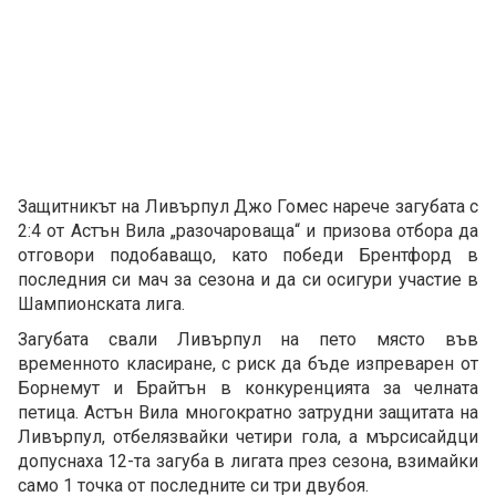
Защитникът на Ливърпул Джо Гомес нарече загубата с
2:4 от Астън Вила „разочароваща“ и призова отбора да
отговори подобаващо, като победи Брентфорд в
последния си мач за сезона и да си осигури участие в
Шампионската лига.
Загубата свали Ливърпул на пето място във
временното класиране, с риск да бъде изпреварен от
Борнемут и Брайтън в конкуренцията за челната
петица. Астън Вила многократно затрудни защитата на
Ливърпул, отбелязвайки четири гола, а мърсисайдци
допуснаха 12-та загуба в лигата през сезона, взимайки
само 1 точка от последните си три двубоя.