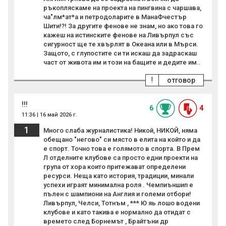
ръкопляскаме на проекта на пингвина с чаршава,
ча"лм*ат*а и петродоларите в МанаФчестър
Шити!?! За другите фенове не знам, но ако това го
кажеш на истинските фенове на Ливърпул със
сигурност ще те хвърлят в Океана или в Мърси.
Защото, с глупостите си ти искаш да задраскаш
част от живота им и този на бащите и дедите им..
!
отговор
!!!
6
4
11:36 | 16 май 2026 г.
1
Много слаба журналистика! Никой, НИКОЙ, няма
обещано "негово" си място в елита на който и да
е спорт. Точно това е голямото в спорта. В Прем
Л отделните клубове са просто едни проекти на
група от хора които притежават определени
ресурси. Неща като история, традиции, минали
успехи играят минимална роля . Чемпиъншип е
пълен с шампиони на Англия и големи отбори!
Ливърпул, Челси, Тотнъм , *** Ю яь лошо водени
клубове и като такива е нормално да отидат с
времето след Борнемът , Брайтъни др