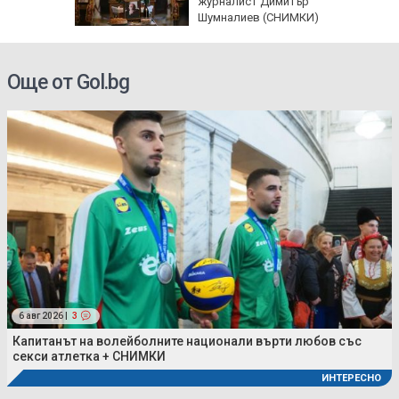
домир
журналист Димитър
Шумналиев (СНИМКИ)
Още от Gol.bg
6 авг 2026 |
3
Капитанът на волейболните национали върти любов със
секси атлетка + СНИМКИ
ИНТЕРЕСНО