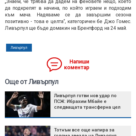
„Знаем, че трябва да дадем на феновете нещо, което
да подкрепят в начина, по който играем и подходим
към мача. Надяваме се да завършим сезона
позитивно - това е целта“, категоричен бе Джо Гомес.
Ливърпул ще бъде домакин на Брентфорд на 24 май.
Ливърпул
Напиши
коментар
Още от Ливърпул
Ливърпул готви нов удар по
ПСЖ: Ибрахим Мбайе е
следващата трансферна цел
Тотнъм все още напира за
голяма звезда на Ливърпул