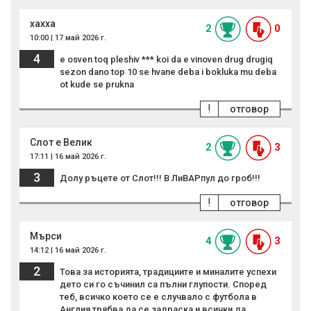
xaxxa
2
0
10:00 | 17 май 2026 г.
4
e osven toq pleshiv *** koi da e vinoven drug drugiq
sezon dano top 10 se hvane deba i bokluka mu deba
ot kude se prukna
!
отговор
Слот е Велик
2
3
17:11 | 16 май 2026 г.
3
Долу ръцете от Слот!!! В ЛиВАРпул до гроб!!!
!
отговор
Мърси
4
3
14:12 | 16 май 2026 г.
2
Това за историята, традициите и миналите успехи
дето си го съчинил са пълни глупости. Според
теб, всичко което се е случвало с футбола в
Англия трябва да се задраска и всички да