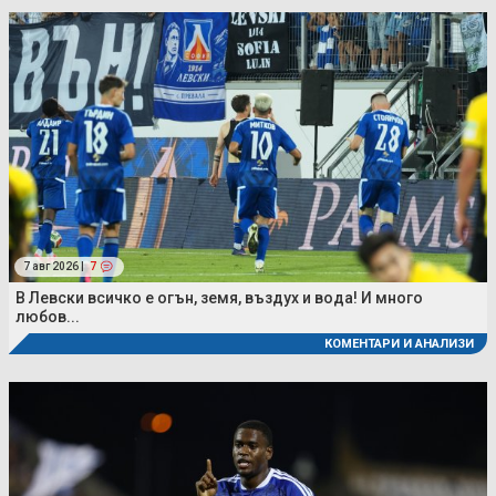
7 авг 2026 |
7
В Левски всичко е огън, земя, въздух и вода! И много
любов...
КОМЕНТАРИ И АНАЛИЗИ