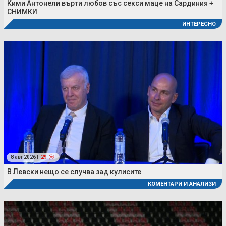
Кими Антонели върти любов със секси маце на Сардиния +
СНИМКИ
ИНТЕРЕСНО
8 авг 2026 |
29
В Левски нещо се случва зад кулисите
КОМЕНТАРИ И АНАЛИЗИ