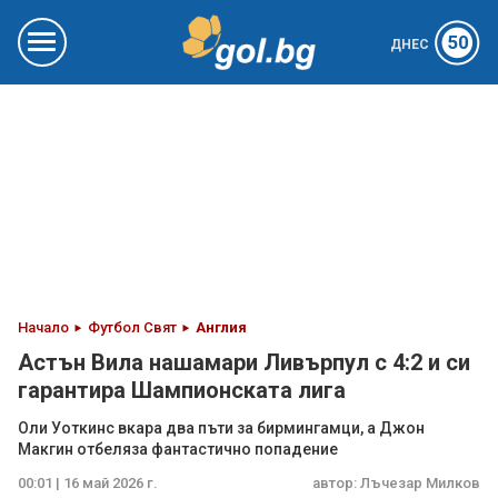
50
ДНЕС
Начало
Футбол Свят
Англия
Астън Вила нашамари Ливърпул с 4:2 и си
гарантира Шампионската лига
Оли Уоткинс вкара два пъти за бирмингамци, а Джон
Макгин отбеляза фантастично попадение
00:01 | 16 май 2026 г.
автор:
Лъчезар Милков