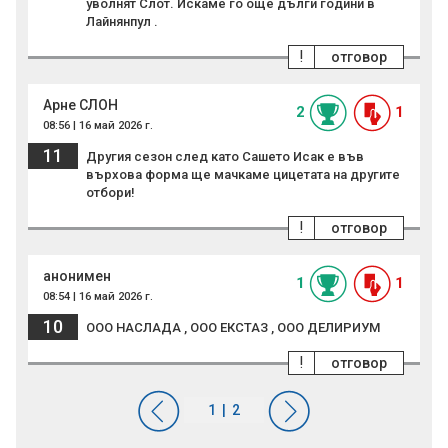
уволнят Слот. Искаме го още дълги години в
Лайнянпул .
!
отговор
Арне СЛОН
2
1
08:56 | 16 май 2026 г.
11
Другия сезон след като Сашето Исак е във
върхова форма ще мачкаме цицетата на другите
отбори!
!
отговор
анонимен
1
1
08:54 | 16 май 2026 г.
10
ООО НАСЛАДА , ООО ЕКСТАЗ , ООО ДЕЛИРИУМ
!
отговор