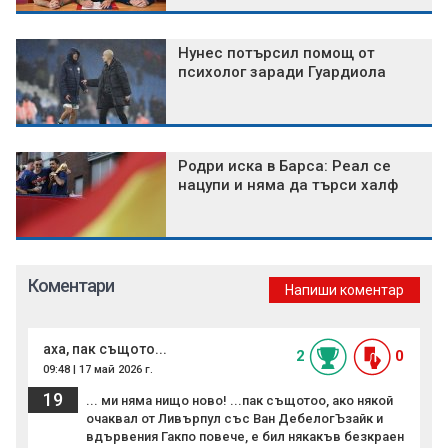
Нунес потърсил помощ от
психолог заради Гуардиола
Родри иска в Барса: Реал се
нацупи и няма да търси халф
Коментари
Напиши коментар
аха, пак същото...
2
0
09:48 | 17 май 2026 г.
19
... ми няма нищо ново! ...пак същотоо, ако някой
очаквал от Ливърпул със Ван ДебелогЪзайк и
вдървения Гакпо повече, е бил някакъв безкраен