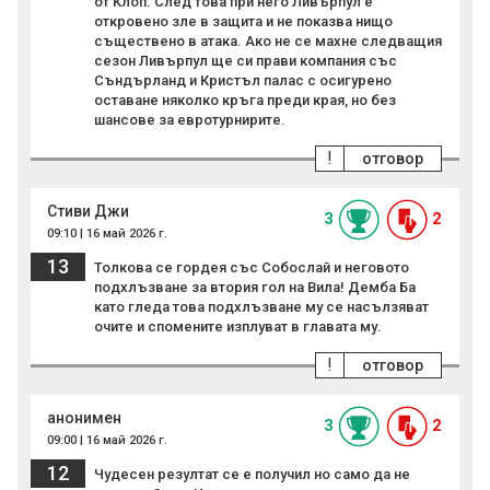
от Клоп. След това при него Ливърпул е
откровено зле в защита и не показва нищо
съществено в атака. Ако не се махне следващия
сезон Ливърпул ще си прави компания със
Съндърланд и Кристъл палас с осигурено
оставане няколко кръга преди края, но без
шансове за евротурнирите.
!
отговор
Стиви Джи
3
2
09:10 | 16 май 2026 г.
13
Толкова се гордея със Собослай и неговото
подхлъзване за втория гол на Вила! Демба Ба
като гледа това подхлъзване му се насълзяват
очите и спомените изплуват в главата му.
!
отговор
анонимен
3
2
09:00 | 16 май 2026 г.
12
Чудесен резултат се е получил но само да не