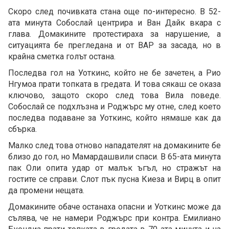
Скоро след почивката стана още по-интересно. В 52-
ата минута Собослай центрира и Ван Дайк вкара с
глава. Домакините протестираха за нарушение, а
ситуацията бе прегледана и от ВАР за засада, но в
крайна сметка голът остана.
Последва гол на Уоткинс, който не бе зачетен, а Рио
Нгумоа прати топката в гредата. И това сякаш се оказа
ключово, защото скоро след това Вила поведе.
Собослай се подхлъзна и Роджърс му отне, след което
последва подаване за Уоткинс, който нямаше как да
сбърка.
Малко след това отново нападателят на домакините бе
близо до гол, но Мамардашвили спаси. В 65-ата минута
пак Оли опита удар от малък ъгъл, но стражът на
гостите се справи. Слот пък пусна Киеза и Вирц в опит
да промени нещата.
Домакините обаче останаха опасни и Уоткинс може да
сълява, че не намери Роджърс при контра. Емилиано