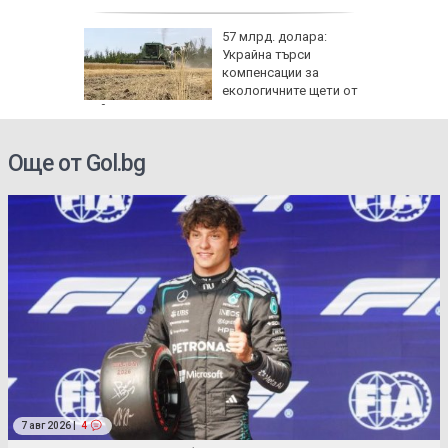
57 млрд. долара:
Украйна търси
иалните
компенсации за
ират
екологичните щети от
войната
Още от Gol.bg
7 авг 2026 |
4