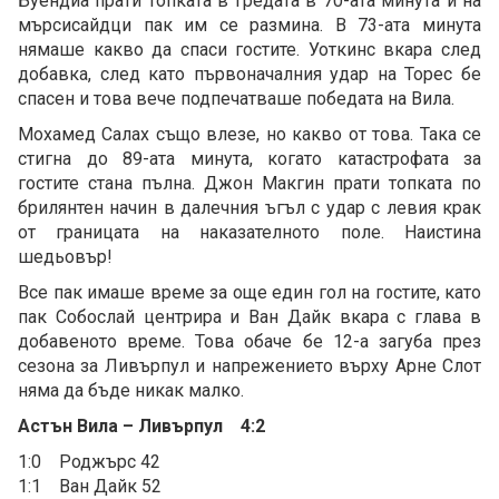
Буендиа прати топката в гредата в 70-ата минута и на
мърсисайдци пак им се размина. В 73-ата минута
нямаше какво да спаси гостите. Уоткинс вкара след
добавка, след като първоначалния удар на Торес бе
спасен и това вече подпечатваше победата на Вила.
Мохамед Салах също влезе, но какво от това. Така се
стигна до 89-ата минута, когато катастрофата за
гостите стана пълна. Джон Макгин прати топката по
брилянтен начин в далечния ъгъл с удар с левия крак
от границата на наказателното поле. Наистина
шедьовър!
Все пак имаше време за още един гол на гостите, като
пак Собослай центрира и Ван Дайк вкара с глава в
добавеното време. Това обаче бе 12-а загуба през
сезона за Ливърпул и напрежението върху Арне Слот
няма да бъде никак малко.
Астън Вила – Ливърпул 4:2
1:0 Роджърс 42
1:1 Ван Дайк 52