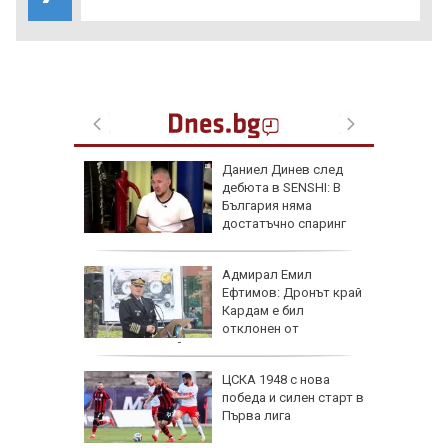
одължи
Даниел Динев след
рия с
дебюта в SENSHI: В
око"
България няма
достатъчно спаринг
партньори
те сили
Адмирал Емил
7 години
Ефтимов: Дронът край
о си
Кардам е бил
отклонен от
електронна война
нго
ЦСКА 1948 с нова
ите си
победа и силен старт в
резерват
Първа лига