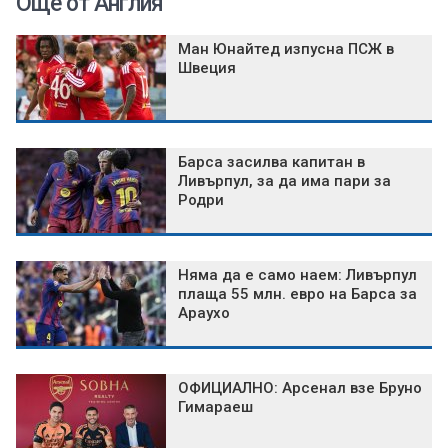
Още от Англия
Ман Юнайтед изпусна ПСЖ в
Швеция
Барса засилва капитан в
Ливърпул, за да има пари за
Родри
Няма да е само наем: Ливърпул
плаща 55 млн. евро на Барса за
Араухо
ОФИЦИАЛНО: Арсенал взе Бруно
Гимараеш