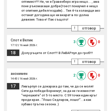
оптимист!!! Не, че и Гравенберх игра нещо... , ама
поне ръкомахаше добре(тоест понаучил е нещо
от опитния дебелгездайк)... Тия 4-та холандци ако
останат догодина ще ни вкарат в по-долна
девизия. Това е! Пак същото!
!
отговор
Слот е Велик
3
0
17:12 | 16 май 2026 г.
18
Долу ръцете от Слот!!! В ЛиВАРпул до гроб!!!
!
отговор
анонимен
2
0
14:43 | 16 май 2026 г.
17
Ливърпул се докараха до там, че да се молят
Сити да победи Борнемут, за да не ги изместят
"черешките" от 5-то място. С 59 точки един кръг
преди края..."Лошо Седларов, лошо!"...а как
хубаво тръгна сезона..)