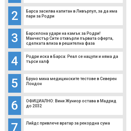
2
Барса засилва капитан в Ливърпул, за да има
пари за Родри
3
Барселона удари на камък за Родри!
Манчестър Сити отхвърли първата оферта,
сделката влиза в решителна фаза
4
Родри иска в Барса: Реал се нацупи и няма да
търси халф
5
Бруно мина медицинските тестове в Северен
Лондон
6
ОФИЦИАЛНО: Вини Жуниор остава в Мадрид
до 2032
7
Лийдс привлече вратар за рекордна сума