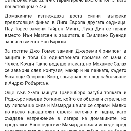
Сити. Вила има 62 и е с гарантирано място в топ 5, като
понастоящем е 4-и.
Домакините изглеждаха доста силни, въпреки
предстоящия финал в Лига Европа другата седмица.
Пау Торес замени Тайрън Мингс, Лука Дин се появи
вместо Йън Маатсен в защитата, а Емилиано Буенди
започна вместо Рос Баркли.
За гостите Джо Гомес замени Джереми Фримпонг в
защита и това бе единствената промяна от мача с
Челси. Коуди Гакпо водеше атаката, но Мохамес Салах
се завърна след контузия, макар и на пейката, където
бяха още Флориан Вирц, завърнал се след заболяване
и Андрю Робъртсън.
Още във 2-ата минута Гравенберх загуби топката и
Роджърс изведе Уоткинс, който се обърна и стреля, но
му липсваше сила и Мамардашвили се справи. Малко
по-късно нападателят стреля неточно и падна, като
създаде напрежение в лагера на домакините, но
продължи. Впоследствие Мамардашвили изледе пред