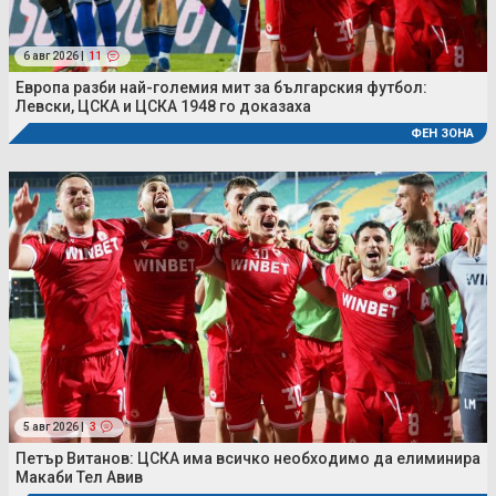
6 авг 2026 |
11
Европа разби най-големия мит за българския футбол:
Левски, ЦСКА и ЦСКА 1948 го доказаха
ФЕН ЗОНА
5 авг 2026 |
3
Петър Витанов: ЦСКА има всичко необходимо да елиминира
Макаби Тел Авив