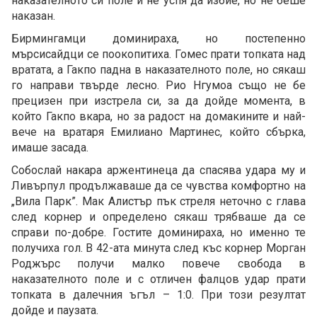
наказателното си поле и не успя да избие, но не беше
наказан.
Бирмингамци доминираха, но постепенно
мърсисайдци се поокопитиха. Гомес прати топката над
вратата, а Гакпо падна в наказателното поле, но сякаш
го направи твърде лесно. Рио Нгумоа също не бе
прецизен при изстрела си, за да дойде момента, в
който Гакпо вкара, но за радост на домакините и най-
вече на вратаря Емилиано Мартинес, който сбърка,
имаше засада.
Собослай накара аржентинеца да спасява удара му и
Ливърпул продължаваше да се чувства комфортно на
„Вила Парк”. Мак Алистър пък стреля неточно с глава
след корнер и определено сякаш трябваше да се
справи по-добре. Гостите доминираха, но именно те
получиха гол. В 42-ата минута след къс корнер Морган
Роджърс получи малко повече свобода в
наказателното поле и с отличен фалцов удар прати
топката в далечния ъгъл – 1:0. При този резултат
дойде и паузата.