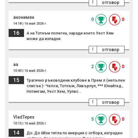
!
отговор
анонимен
0
0
14:18 | 16 май 2026 г.
16
А на Тотнъм полегна, заради което Уест Хям
може да изпадне.
!
отговор
aa
2
0
10:40 | 16 май 2026 г.
15
Трагично ръководени клубове в Прем л (непълен
списък )- Челси, Тотнъм, Ливърпул, *** Юнайтед ,
Нотингам, Уест Хем, Уулвс..
!
отговор
VladTepes
5
0
10:15 | 16 май 2026 г.
14
До: До 6Взе титла по инерция с отбора, изграден