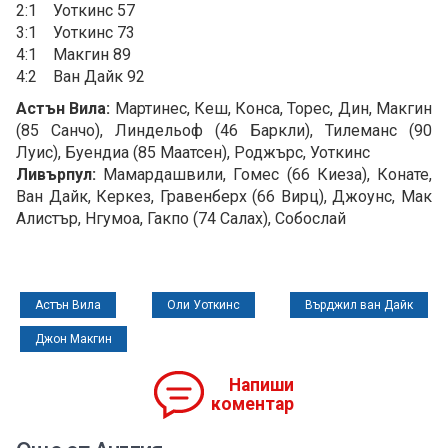
2:1 Уоткинс 57
3:1 Уоткинс 73
4:1 Макгин 89
4:2 Ван Дайк 92
Астън Вила:
Мартинес, Кеш, Конса, Торес, Дин, Макгин
(85 Санчо), Линдельоф (46 Баркли), Тилеманс (90
Луис), Буендиа (85 Маатсен), Роджърс, Уоткинс
Ливърпул:
Мамардашвили, Гомес (66 Киеза), Конате,
Ван Дайк, Керкез, Гравенберх (66 Вирц), Джоунс, Мак
Алистър, Нгумоа, Гакпо (74 Салах), Собослай
Астън Вила
Оли Уоткинс
Върджил ван Дайк
Джон Макгин
Напиши
коментар