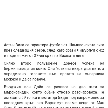
Астън Вила се гарантира футбол от Шампионската лига
през следващия сезон, след като срази Ливърпул с 4:2
в първия мач от 37-ия кръг на Висшата лига.
Силно второ полувреме донесе успеха на
бирмингамци, за които Оли Уоткинс вкара два пъти, а
определено головете във вратата на съперника
можеха и да са повече.
Върджил ван Дайк се разписа на два пъти за
мърсисайдци, които обаче отново разочароваха. Те
остават с 59 точки и могат да бъдат под напрежение за
последния кръг, ако Борнемут вземе нещо от Ман