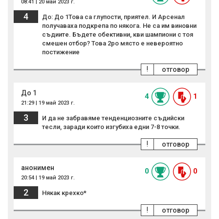
08:41 | 20 май 2023 г.
4
До: До 1Това са глупости, приятел. И Арсенал
получаваха подкрепа по някога. Не са им виновни
съдиите. Бъдете обективни, кви шампиони с тоя
смешен отбор? Това 2ро място е невероятно
постижение
!
отговор
До 1
4
1
21:29 | 19 май 2023 г.
3
И да не забравяме тенденциозните съдийски
тесли, заради които изгубиха едни 7-8 точки.
!
отговор
анонимен
0
0
20:54 | 19 май 2023 г.
2
Някак крехко*
!
отговор