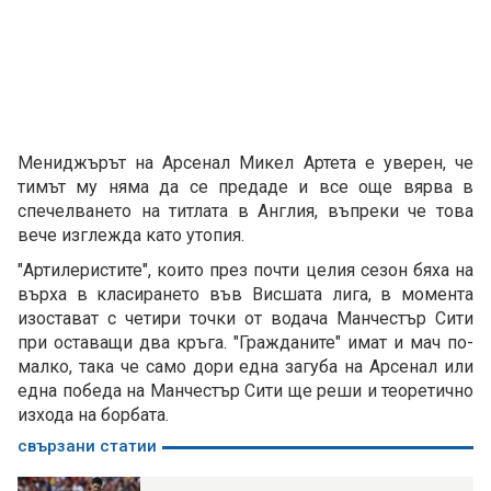
Мениджърът на Арсенал Микел Артета е уверен, че
тимът му няма да се предаде и все още вярва в
спечелването на титлата в Англия, въпреки че това
вече изглежда като утопия.
"Артилеристите", които през почти целия сезон бяха на
върха в класирането във Висшата лига, в момента
изостават с четири точки от водача Манчестър Сити
при оставащи два кръга. "Гражданите" имат и мач по-
малко, така че само дори една загуба на Арсенал или
една победа на Манчестър Сити ще реши и теоретично
изхода на борбата.
свързани статии