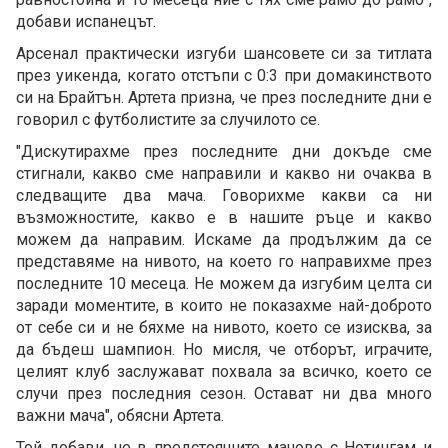
добави испанецът.
Арсенал практически изгуби шансовете си за титлата
през уикенда, когато отстъпи с 0:3 при домакинството
си на Брайтън. Артета призна, че през последните дни е
говорил с футболистите за случилото се.
"Дискутирахме през последните дни докъде сме
стигнали, какво сме направили и какво ни очаква в
следващите два мача. Говорихме какви са ни
възможностите, какво е в нашите ръце и какво
можем да направим. Искаме да продължим да се
представяме на нивото, на което го направихме през
последните 10 месеца. Не можем да изгубим целта си
заради моментите, в които не показахме най-доброто
от себе си и не бяхме на нивото, което се изисква, за
да бъдеш шампион. Но мисля, че отборът, играчите,
целият клуб заслужават похвала за всичко, което се
случи през последния сезон. Остават ни два много
важни мача", обясни Артета.
Той добави, че в предстоящите мачове с Нотингам и