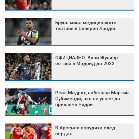
Бруно мина медицинските
тестове в Северен Лондон
ОФИЦИАЛНО: Вини Жуниор
остава в Мадрид до 2032
Реал Мадрид набеляза Мартин
Субименди, ако не успее да
привлече Родри
В Арсенал полудяха след
пердах