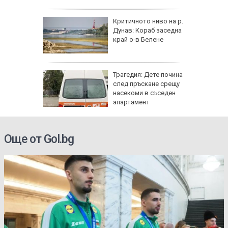
ъса
Критичното ниво на р.
жаха
Дунав: Кораб заседна
ай Видин
край о-в Белене
Трагедия: Дете почина
 8 август
след пръскане срещу
 Как
насекоми в съседен
те води
апартамент
ка на
Още от Gol.bg