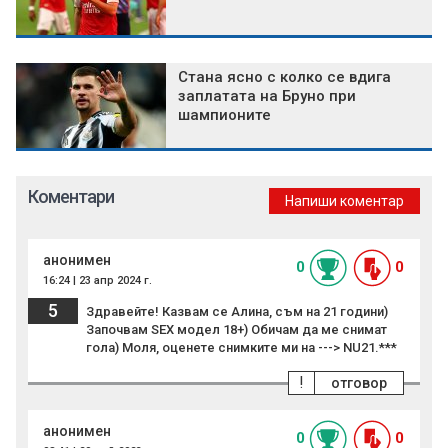
Стана ясно с колко се вдига
заплатата на Бруно при
шампионите
Коментари
Напиши коментар
анонимен
0
0
16:24 | 23 апр 2024 г.
5
Здравейте! Казвам се Алина, съм на 21 години)
Започвам SEX модел 18+) Обичам да ме снимат
гола) Моля, оценете снимките ми на ---> NU21.***
!
отговор
анонимен
0
0