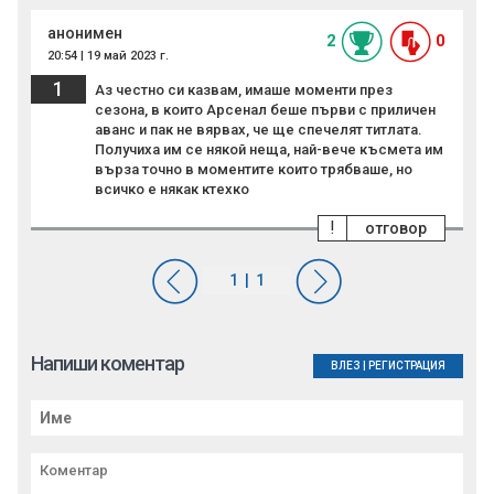
анонимен
2
0
20:54 | 19 май 2023 г.
1
Аз честно си казвам, имаше моменти през
сезона, в които Арсенал беше първи с приличен
аванс и пак не вярвах, че ще спечелят титлата.
Получиха им се някой неща, най-вече късмета им
върза точно в моментите които трябваше, но
всичко е някак ктехко
!
отговор
Напиши коментар
ВЛЕЗ
|
РЕГИСТРАЦИЯ