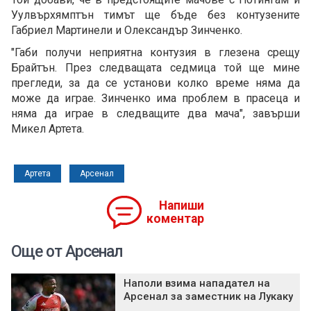
Уулвърхямптън тимът ще бъде без контузените
Габриел Мартинели и Олександър Зинченко.
"Габи получи неприятна контузия в глезена срещу
Брайтън. През следващата седмица той ще мине
прегледи, за да се установи колко време няма да
може да играе. Зинченко има проблем в прасеца и
няма да играе в следващите два мача", завърши
Микел Артета.
Артета
Арсенал
Напиши
коментар
Още от Арсенал
Наполи взима нападател на
Арсенал за заместник на Лукаку