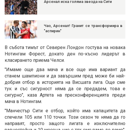
Арсенал иска голяма звезда на Сити
Чао, Арсенал! Гранит се трансформира в
"аспирин"
В събота тимът от Северен Лондон гостува на новака
Нотингам Форест, докато ден по-късно лидерът в
класирането приема Челси.
"Имаме още два мача и все още има вариант да
станем шампиони и да завършим пред може би най-
добрия отбор в историята на Висшата лига. Още сме
тук и със сигурност няма да се предадем, това е
сигурно", каза Артета на пресконференцията преди
мача в Нотингам.
"Манчестър Сити е отбор, който има капацитета да
спечели 105 или 110 точки. Този сезон те няма да го
направят, просто защото лигата е изключително
равностойна и 10 месеца ние с тях сме рамо до рамо",