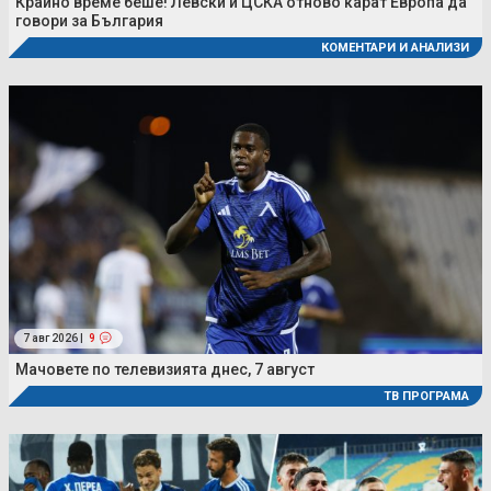
Крайно време беше! Левски и ЦСКА отново карат Европа да
говори за България
КОМЕНТАРИ И АНАЛИЗИ
7 авг 2026 |
9
Мачовете по телевизията днес, 7 август
ТВ ПРОГРАМА