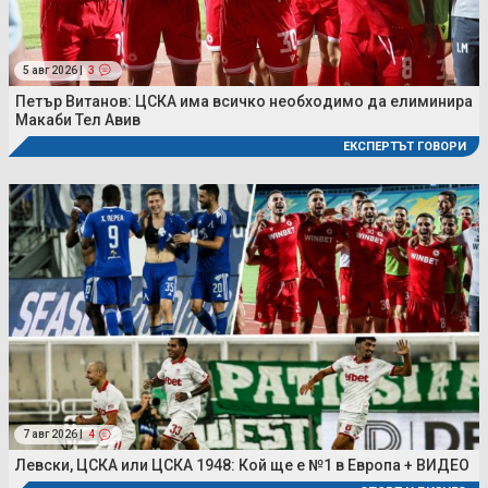
5 авг 2026 |
3
Петър Витанов: ЦСКА има всичко необходимо да елиминира
Макаби Тел Авив
ЕКСПЕРТЪТ ГОВОРИ
7 авг 2026 |
4
Левски, ЦСКА или ЦСКА 1948: Кой ще е №1 в Европа + ВИДЕО