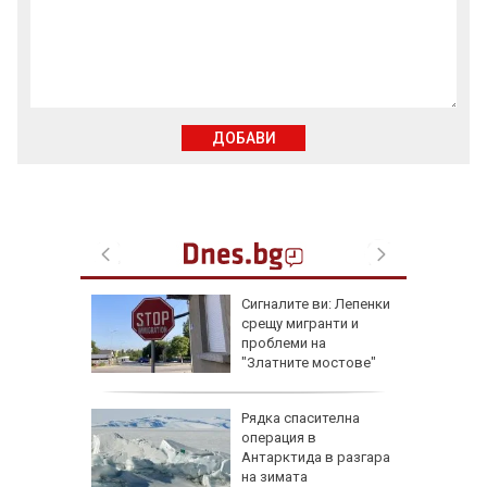
ДОБАВИ
еста
Сигналите ви: Лепенки
срещу мигранти и
проблеми на
"Златните мостове"
ова
Рядка спасителна
 млн.
операция в
а на
Антарктида в разгара
н
на зимата