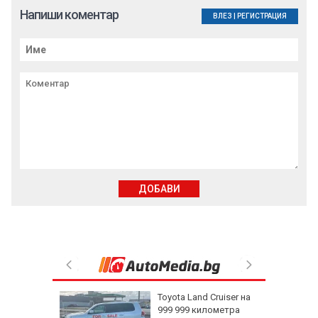
Напиши коментар
ВЛЕЗ
|
РЕГИСТРАЦИЯ
ДОБАВИ
ерас:
Toyota Land Cruiser на
ай-
999 999 километра