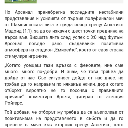
Но Арсенал пренебрегна последните нестабилни
представяния и усилията от първия полуфинален мач
от Шампионската лига в сряда вечер срещу Атлетико
Мадрид (1:1), за да се изкачи с шест точки преднина на
върха във Висшата лига след успех с 3:0 над Фулъм.
Арсенал поведе рано, създавайки позитивна
атмосфера на стадион „Емирейтс“, което от своя страна
стимулира играчите.
„Когато усещаш тази връзка с феновете, ние сме
много, много по-добри. И знам, че това трябва да
дойде от нас. Със сигурност дойде от нас днес, но
трябва да го направим по някакъв начин, дори когато
отборът вероятно не го посочва с правилните
причини“, коментира Артета, цитиран от агенция
Ройтерс.
Той добави, че отборът му трябва да се възползва от
позитивизма на представянето в събота и да го
пренесе в мача във вторник срещу Атлетико, като