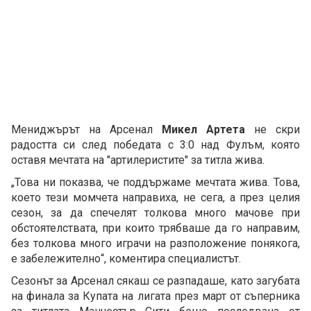
Мениджърът на Арсенал
Микел Артета
не скри
радостта си след победата с 3:0 над Фулъм, която
оставя мечтата на "артилеристите" за титла жива.
„Това ни показва, че поддържаме мечтата жива. Това,
което тези момчета направиха, не сега, а през целия
сезон, за да спечелят толкова много мачове при
обстоятелствата, при които трябваше да го направим,
без толкова много играчи на разположение понякога,
е забележително“, коментира специалистът.
Сезонът за Арсенал сякаш се разпадаше, като загубата
на финала за Купата на лигата през март от съперника