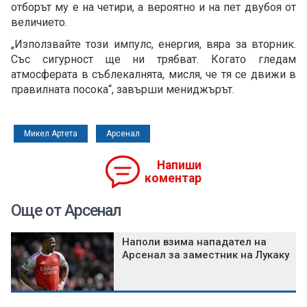
отборът му е на четири, а вероятно и на пет двубоя от
величието.
„Използвайте този импулс, енергия, вяра за вторник.
Със сигурност ще ни трябват. Когато гледам
атмосферата в съблекалнята, мисля, че тя се движи в
правилната посока“, завърши мениджърът.
Микел Артета
Арсенал
Напиши
коментар
Още от Арсенал
Наполи взима нападател на
Арсенал за заместник на Лукаку