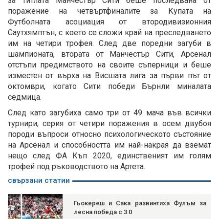
за титлата Манчестър Сити беше последвана от
поражение на четвъртфиналите за Купата на
Футболната асоциация от втородивизионния
Саутхямптън, с което се сложи край на преследването
им на четири трофея. След две поредни загуби в
шампионата, втората от Манчестър Сити, Арсенал
отстъпи предимството на своите съперници и беше
изместен от върха на Висшата лига за първи път от
октомври, когато Сити победи Бърнли миналата
седмица.
След като загубиха само три от 49 мача във всички
турнири, серия от четири поражения в осем двубоя
породи въпроси относно психологическото състояние
на Арсенал и способността им най-накрая да вземат
нещо след ФА Къп 2020, единственият им голям
трофей под ръководството на Артета.
свързани статии
Гьокереш и Сака развинтиха Фулъм за
лесна победа с 3:0