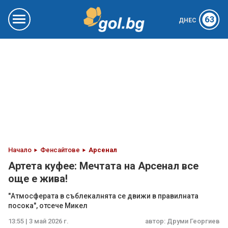
63
ДНЕС
Начало
Фенсайтове
Арсенал
Артета куфее: Мечтата на Арсенал все
още е жива!
"Атмосферата в съблекалнята се движи в правилната
посока", отсече Микел
13:55 | 3 май 2026 г.
автор:
Друми Георгиев