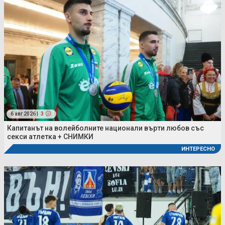
6 авг 2026 |
3
Капитанът на волейболните национали върти любов със
секси атлетка + СНИМКИ
ИНТЕРЕСНО