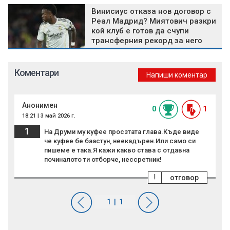
Винисиус отказа нов договор с
Реал Мадрид? Миятович разкри
кой клуб е готов да счупи
трансферния рекорд за него
Коментари
Напиши коментар
Анонимен
0
1
18:21 | 3 май 2026 г.
1
На Друми му куфее просзтата глава.Къде виде
че куфее бе баастун, неекадърен.Или само си
пишеме е така.Я кажи какво става с отдавна
починалото ти отборче, нессретник!
!
отговор