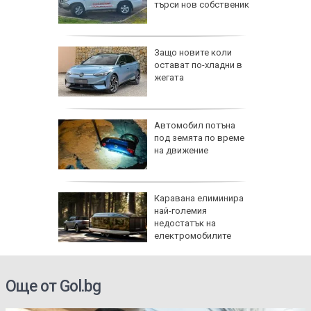
, което
търси нов собственик
 бойци
Защо новите коли
и
остават по-хладни в
райна да
жегата
ците си
синдром
змериха
Автомобил потъна
 кръг
под земята по време
на движение
а
Каравана елиминира
най-големия
които
недостатък на
ед 40
електромобилите
възстан
Още от Gol.bg