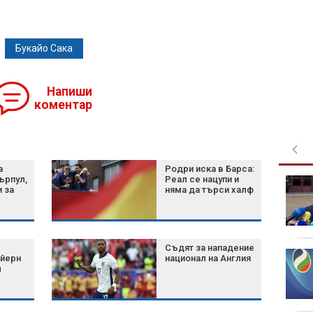
Букайо Сака
Напиши
коментар
а
Родри иска в Барса:
ърпул,
Реал се нацупи и
Обедна емисия
и за
няма да търси халф
възло
Съдят за нападение
Зеленски и Вучич
айерн
национал на Англия
обсъдиха сигурността,
л
ЕС и икономическите
отношения
държа