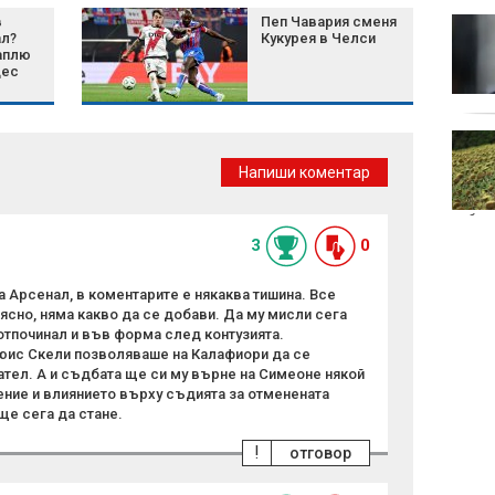
в
Пеп Чавария сменя
От любов към
ал?
Кукурея в Челси
историята до
аплю
професия: Пътят на
дес
антикваря Мартин
Калчев
От 9 август цените
само в евро: Ще
Напиши коментар
поскъпнат ли стоките?
небет
3
0
 Арсенал, в коментарите е някаква тишина. Все
ясно, няма какво да се добави. Да му мисли сега
отпочинал и във форма след контузията.
юис Скели позволяваше на Калафиори да се
ател. А и съдбата ще си му върне на Симеоне някой
ение и влиянието върху съдията за отменената
ще сега да стане.
!
отговор