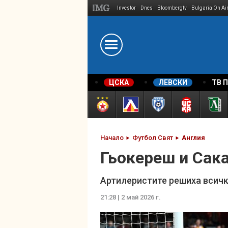
Investor
Dnes
Bloombergtv
Bulgaria On Ai
Megavselena.bg
ЦСКА
ЛЕВСКИ
ТВ 
Начало
Футбол Свят
Англия
Гьокереш и Сака
Артилеристите решиха всичк
21:28 | 2 май 2026 г.