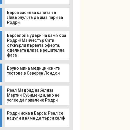
Барса засилва капитан в
Ливърпул, за да има пари за
Родри
Барселона удари на камък за
Родри! Манчестър Сити
отхвърли първата оферта,
сделката влиза в решителна
фаза
Бруно мина медицинските
тестове в Северен Лондон
Реал Мадрид набеляза
Мартин Субименди, ако не
успее да привлече Родри
Родри иска в Барса: Реал се
нацупи и няма да търси халф