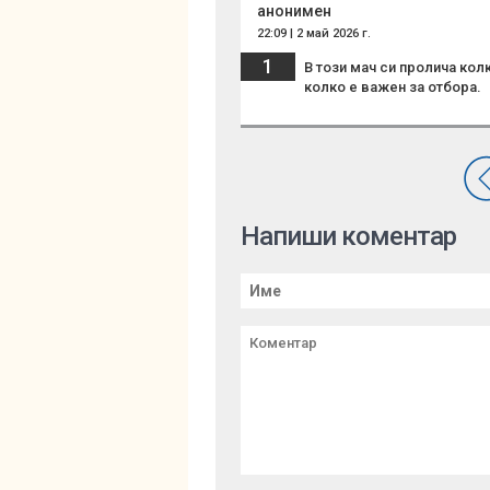
анонимен
22:09 | 2 май 2026 г.
1
В този мач си пролича кол
колко е важен за отбора.
Напиши коментар