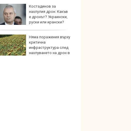
Костадинов за
Опасно
нахлулия дрон: Какъв
остав
е дронът? Украински,
работ
руски или ирански?
Няма поражения върху
По-бър
критична
по-пре
инфраструктура след
Royce 
нахлуването на дрон в
коли 
о ни