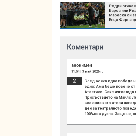
Родри отива 
Барса или Ре
Мареска си з
Енцо Фернан
Коментари
анонимен
11:54 | 3 май 2026 г.
2
След всяка една победа на
едно: Ами беше повече от 
Атлетико. Сакс изглежда 
Присъствието на Майлс Л
включва като втори напад
ден за театралното повед
100%ова дузпа. Защо не, о