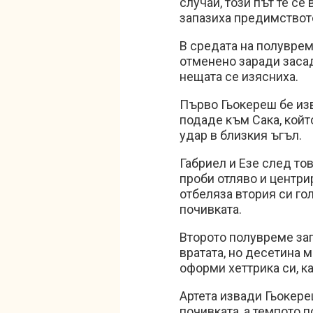
случаи, този път те се
запазиха предимството
В средата на полуврем
отменено заради засад
нещата се изясниха.
Първо Гьокереш бе изв
подаде към Сака, койт
удар в близкия ъгъл.
Габриел и Езе след то
проби отляво и центрир
отбеляза втория си гол
почивката.
Второто полувреме за
вратата, но десетина 
оформи хеттрика си, к
Артета извади Гьокере
почивката, а темпото 