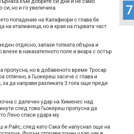
 върнаха към добрите си дни и не само
7
 си, но и го увеличиха.
ето попадение на Калафиори с глава бе
а на италианеца, но в края на първата част
еден отдясно, запази топката обърна и
о влезе в наказателното поле и вкара с остър
ва пропусна, но в добавеното време Тросар
а отлично, а Гьокереш засече с глава и
, за да направи разликата 3 гола още преди
почна с далечен удар на Хименес над
минути след това Гьокереш пропусна да
ато Лено спаси удара му.
ш и Райс, след като Сака бе напуснал още на
поспадна. Фулъм отправи точен удар чак в