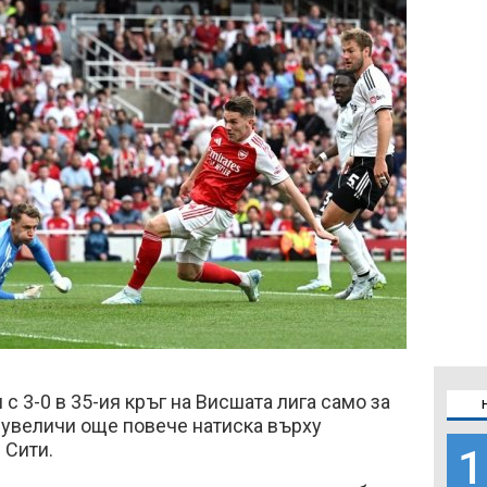
с 3-0 в 35-ия кръг на Висшата лига само за
 увеличи още повече натиска върху
 Сити.
1