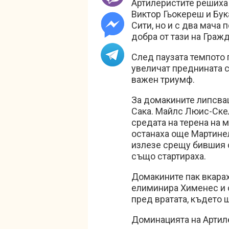
Артилеристите решиха 
Виктор Гьокереш и Бука
Сити, но и с два мача п
добра от тази на Гражд
След паузата темпото 
увеличат преднината си
важен триумф.
За домакините липсва
Сака. Майлс Люис-Скел
средата на терена на 
останаха още Мартинел
излезе срещу бившия 
също стартираха.
Домакините пак вкарах
елиминира Хименес и 
пред вратата, където 
Доминацията на Артиле