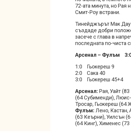
72-ата минута, но Рая 
Смит-Роу встрани.
Тинейджърът Мак Даум
създаде добри положе
засече с глава в напре
последната по-чиста с
Арсенал – Фулъм 3:
1:0 Гьокереш 9
2:0 Сака 40
3:0 Гьокереш 45+4
Арсенал:
Рая, Уайт (83
(64 Субименди), Люис-
Тросар, Гьокереш (64 
Фулъм:
Лено, Кастан, 
(63 Кеърни), Уилсън (6
(64 Кинг), Хименес (73