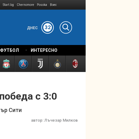
Start.bg
Chernomore
Posoka
Boec
32
ДНЕС
 ФУТБОЛ
ИНТЕРЕСНО
победа с 3:0
тър Сити
автор:
Лъчезар Милков