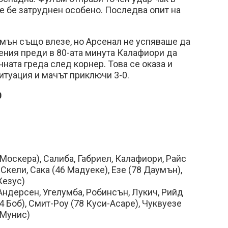
не бе затруднен особено. Последва опит на
ън също влезе, но Арсенал не успяваше да
ния преди в 80-ата минута Калафиори да
чната греда след корнер. Това се оказа и
итуация и мачът приключи 3-0.
0
 Москера), Салиба, Габриел, Калафиори, Райс
Скели, Сака (46 Мадуеке), Езе (78 Даумън),
Жезус)
Андерсен, Угелумба, Робинсън, Лукич, Рийд
4 Боб), Смит-Роу (78 Куси-Асаре), Чуквуезе
 Мунис)