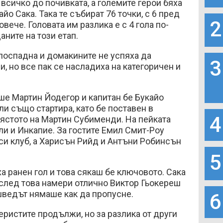
всичко до почивката, а големите герои бяха
йо Сака. Така те събират 76 точки, с 6 пред
2
овече. Головата им разлика е с 4 гола по-
аните на този етап.
поспадна и домакините не успяха да
3
, но все пак се насладиха на категоричен и
ше Мартин Йодегор и капитан бе Букайо
и също стартира, като бе поставен в
4
мястото на Мартин Субименди. На пейката
и и Инкапие. За гостите Емил Смит-Роу
си клуб, а Харисън Рийд и Антъни Робинсън
5
а ранен гол и това сякаш бе ключовото. Сака
след това намери отлично Виктор Гьокереш
шведът нямаше как да пропусне.
6
ристите продължи, но за разлика от други