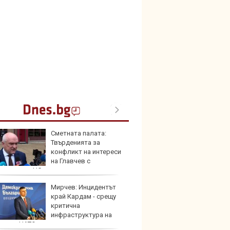
Сметната палата:
Кой гу
Твърденията за
нашес
конфликт на интереси
китай
на Главчев с
жените от НС одити са спекулативни
Мирчев: Инцидентът
Новат
край Кардам - срещу
Honda
критична
индий
инфраструктура на
ва от НАТО