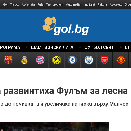
r
Gol
Tialoto
Az-jenata
Puls
Teenproblem
Automedia
Imoti.net
Rabota
Az-deteto
Blog
ПРОГРАМА
ШАМПИОНСКА ЛИГА
ФУТБОЛ СВЯТ
БГ
 развинтиха Фулъм за лесна 
о до почивката и увеличаха натиска върху Манчес