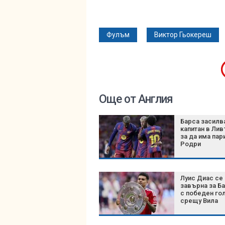
Фулъм
Виктор Гьокереш
Още от Англия
Барса засилв
капитан в Лив
за да има пар
Родри
Луис Диас се
завърна за Б
с победен го
срещу Вила