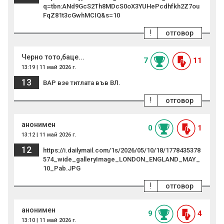
q=tbn:ANd9GcS2Th8MDcS0oX3YUHePcdhfkh2Z7ou
FqZ81t3cGwhMCIQ&s=10
!
отговор
Черно тото,баце...
7
11
13:19 | 11 май 2026 г.
13
ВАР взе титлата във ВЛ.
!
отговор
анонимен
0
1
13:12 | 11 май 2026 г.
12
https://i.dailymail.com/1s/2026/05/10/18/1778435378
574_wide_galleryImage_LONDON_ENGLAND_MAY_
10_Pab.JPG
!
отговор
анонимен
9
4
13:10 | 11 май 2026 г.