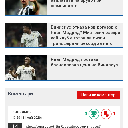
заплатата на Бруно при
шампионите
Винисиус отказа нов договор с
Реал Мадрид? Миятович разкри
кой клуб е готов да счупи
трансферния рекорд за него
Реал Мадрид постави
баснословна цена на Винисиус
Коментари
Напиши коментар
анонимен
0
1
13:20 | 11 май 2026 г.
14
https://encrypted-tbn0.gstatic.com/images?