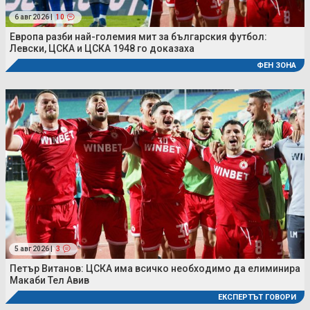
6 авг 2026 |
10
Европа разби най-големия мит за българския футбол:
Левски, ЦСКА и ЦСКА 1948 го доказаха
ФЕН ЗОНА
5 авг 2026 |
3
Петър Витанов: ЦСКА има всичко необходимо да елиминира
Макаби Тел Авив
ЕКСПЕРТЪТ ГОВОРИ