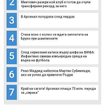
2
Миятович разкри кой клуб е готов да счупи
трансферния рекорд за него
3
В Арсенал полудяха след пердах
4
Стана ясно с колко се вдига заплатата на
Бруно при шампионите
5
След сериозния натиск върху шефа на ФИФА:
Инфантино свиква извънредна среща на
върха на футбола
6
Реал Мадрид набеляза Мартин Субименди,
ако не успее да привлече Родри
7
Край на сагата! Арсенал плаща 75 млн. паунда
за „сврака“