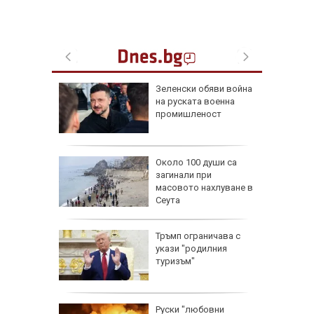
 радват
Зеленски обяви война
късмет
на руската военна
6 г.
промишленост
и най-
Около 100 души са
души в
загинали при
йланд
масовото нахлуване в
Сеута
пореди
Тръмп ограничава с
и срещу
укази "родилния
и помощ
туризъм"
Руски "любовни