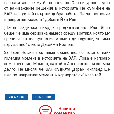
направи, ако не му бе попречено. Със сигурност едно
от най-важните решения в историята. Не съм фен на
ВАР, но тук той свърши добра работа. Лесно решение
в напрегнат момент” добави Йън Райт.
„Пабло задържа твърде продължително Рая. Ясно
беше, че има сериозна намеса срещу вратаря, която му
пречи и затова тук всички сме единодушни, че има
нарушение” отчете Джейми Реднап.
За Гари Невил пък няма съмнение, че това е най-
големия момент в историята на ВАР. „Това е направо
земетресение. Момент, за който Арсенал ще си спомня
дълго. Не мисля, че ВАР-съдията Дарън Ингланд ще
има по-напрегнат момент в кариерата си” каза той.
Давид Рая
Гари Невил
Напиши
коментар