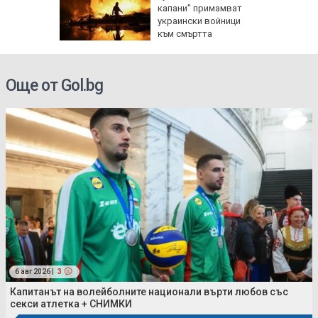
изъм" и
капани" примамват
а
украински войници
ан
към смъртта
Още от Gol.bg
6 авг 2026 |
3
Капитанът на волейболните национали върти любов със
секси атлетка + СНИМКИ