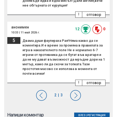
донякъде идва и една мисъл?Дали англия,вече
нее обгърната от курупция!
!
отговор
анонимен
12
0
10:33 | 11 май 2026 г.
5
Двама души фаулираха Рая!Няма какво да се
коментира.И е време за промяна в правилата за
игра в наказателното поле Не е нормално 6-7
играчи от противника да се бутат във вратаря и
да не му дават възможност да мръдне дори на 1
метър, камо ли да скочи за топката.Тази
простотия масово се използва в момента от
почти всички!
!
отговор
Напиши коментар
ВЛЕЗ
|
РЕГИСТРАЦИЯ