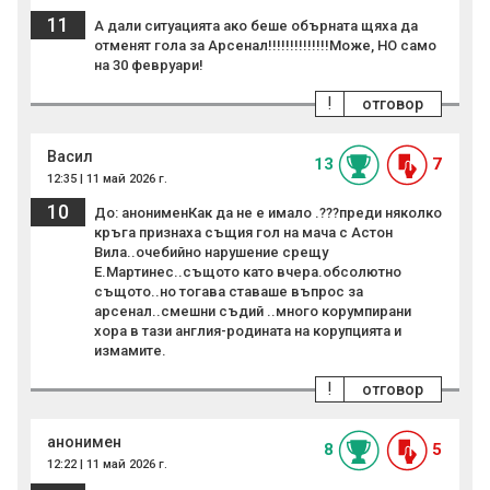
11
А дали ситуацията ако беше обърната щяха да
отменят гола за Арсенал!!!!!!!!!!!!!!Може, НО само
на 30 февруари!
!
отговор
Васил
13
7
12:35 | 11 май 2026 г.
10
До: анонименКак да не е имало .???преди няколко
кръга признаха същия гол на мача с Астон
Вила..очебийно нарушение срещу
Е.Мартинес..същото като вчера.обсолютно
същото..но тогава ставаше въпрос за
арсенал..смешни съдий ..много корумпирани
хора в тази англия-родината на корупцията и
измамите.
!
отговор
анонимен
8
5
12:22 | 11 май 2026 г.