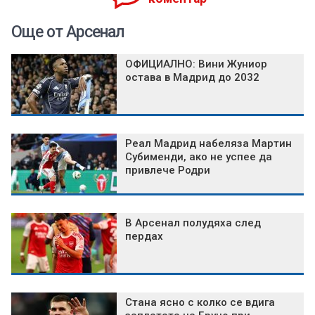
Още от Арсенал
ОФИЦИАЛНО: Вини Жуниор
остава в Мадрид до 2032
Реал Мадрид набеляза Мартин
Субименди, ако не успее да
привлече Родри
В Арсенал полудяха след
пердах
Стана ясно с колко се вдига