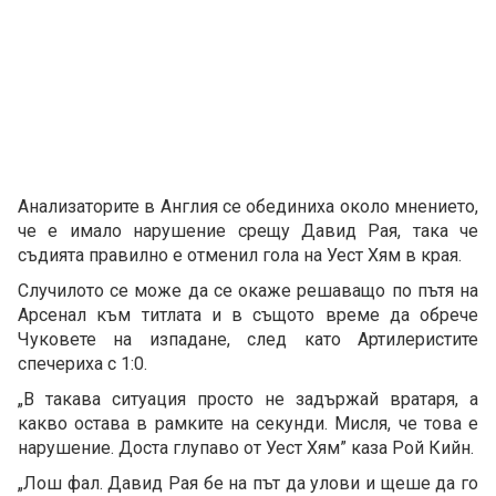
Анализаторите в Англия се обединиха около мнението,
че е имало нарушение срещу Давид Рая, така че
съдията правилно е отменил гола на Уест Хям в края.
Случилото се може да се окаже решаващо по пътя на
Арсенал към титлата и в същото време да обрече
Чуковете на изпадане, след като Артилеристите
спечериха с 1:0.
„В такава ситуация просто не задържай вратаря, а
какво остава в рамките на секунди. Мисля, че това е
нарушение. Доста глупаво от Уест Хям” каза Рой Кийн.
„Лош фал. Давид Рая бе на път да улови и щеше да го