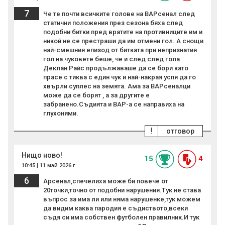
7
Че те почти всичките голове на ВАРсенал след
статични положения през сезона бяха след
подобни битки пред вратите на противниците им и
никой не се престраши да им отмени гол. А снощи
най-смешния епизод от битката при непризнатия
гол на чуковете беше, че и след след гола
Деклан Райс продължаваше да се бори като
прасе с тиква с един чук и най-накрая успя да го
хвърли суплес на земята. Ама за ВАРсеналци
може да се борят , а за другите е
забранено.Съдията и ВАР-а се направиха на
глухонями.
!
отговор
Нищо ново!
15
4
10:45 | 11 май 2026 г.
6
Арсенал,спечелиха може би повече от
20точки,точно от подобни нарушения.Тук не става
въпрос за има ли или няма нарушенке,тук можем
да видим каква пародия е съдиството,всеки
съдя си има собствен футболен правилник.И тук