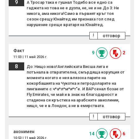
9
А Тросар така е гушнал Тодибо все едно са
гаджета но това не е дузпа, не, не и не.До 3: Не
никога, ама никога!Само в първият кръг тоя
сезон срещу Юнайтед им признаха гол след
нарушение среще вратаря на Юнайтед.
!
отговор
Факт
9
2
11:03 | 11 май 2026 г.
8
До: Нищо ново!Английската Висша лига е
потънала в отвратителна, смърдяща корупция от
момента когато е нея влязоха парите на
кокорбашията на Чукотка и петродоларите на
пингвините с ч*а*л*м*и*т"е. И ВАРсенал бозае от
Fly Emirates, че май и в знак на благодарност и
стадиона си кръстиха на арабските авиолинии,
нищо, че е в Лондон, а не в емирствата.
!
отговор
анонимен
14
6
10:53 | 11 май 2026 г.