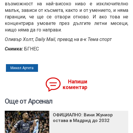
възможност на най-високо ниво е изключително
малък, зависи от късмета, както и от умението, и няма
гаранции, че ще се отвори отново. И ако това не
концентрира умовете през дългите летни месеци,
нищо няма да го направи.
Оливър Холт, Daily Mail, превод на в-к Тема спорт
Снимка:
БГНЕС
Микел Артета
Напиши
коментар
Още от Арсенал
ОФИЦИАЛНО: Вини Жуниор
остава в Мадрид до 2032