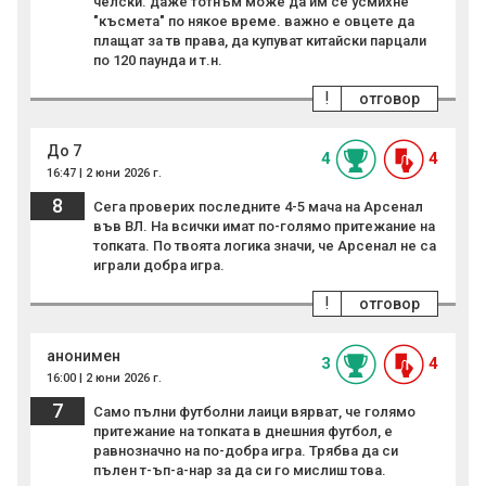
челски. даже тотнъм може да им се усмихне
"късмета" по някое време. важно е овцете да
плащат за тв права, да купуват китайски парцали
по 120 паунда и т.н.
!
отговор
До 7
4
4
16:47 | 2 юни 2026 г.
8
Сега проверих последните 4-5 мача на Арсенал
във ВЛ. На всички имат по-голямо притежание на
топката. По твоята логика значи, че Арсенал не са
играли добра игра.
!
отговор
анонимен
3
4
16:00 | 2 юни 2026 г.
7
Само пълни футболни лаици вярват, че голямо
притежание на топката в днешния футбол, е
равнозначно на по-добра игра. Трябва да си
пълен т-ъп-а-нар за да си го мислиш това.