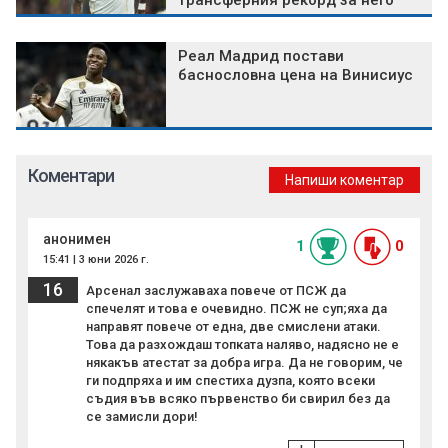
трансферния рекорд за него
Реал Мадрид постави
баснословна цена на Винисиус
Коментари
Напиши коментар
анонимен
1
0
15:41 | 3 юни 2026 г.
16
Арсенал заслужаваха повече от ПСЖ да
спечелят и това е очевидно. ПСЖ не суп;яха да
направят повече от една, две смислени атаки.
Това да разхождаш топката наляво, надясно не е
някакъв атестат за добра игра. Да не говорим, че
ги подпряха и им спестиха дузпа, която всеки
съдия във всяко първенство би свирил без да
се замисли дори!