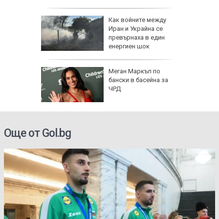
полети под радара
Как войните между
Иран и Украйна се
превърнаха в един
енергиен шок
о се
Меган Маркъл по
кво
бански в басейна за
оти
ЧРД
Още от Gol.bg