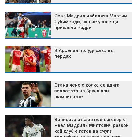
Реал Мадрид набеляза Мартин
Субименди, ако не успее да
привлече Родри
В Арсенал полудяха след
пердах
Стана ясно с колко се вдига
заплатата на Бруно при
шампионите
Винисиус отказа нов договор с
Реал Мадрид? Миятович разкри
кой клуб е готов да счупи