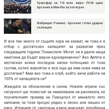
Трансфер за 116 млн. евро: ПСЖ цака
Арсенал и Ман Юн за топ играч
Фабрицио Романо: Арсенал готви ударна
селекция
И все пак много от същите хора ни казват, че това е и
отбор с достатъчен капацитет за развитие през
следващите години. Помислете. Могат ли и двете неща
наистина да бъдат верни едновременно? Ако Артета е
изстискал всяка последна капка потенциал от този
състав, колко вероятно е все още да има нови нива за
достигане? Ами ако това е клуб, който вече работи на
105% от капацитета си?
Жаждата за обновление е силна. Новите играчи със
сигурност ще помогнат за намаляване на разликата, но
поучителният пример на Ливърпул от миналото лято
напомня, че този процес рядко е лесен или лишен от
риск. Играчите от световна класа изискват подобрена