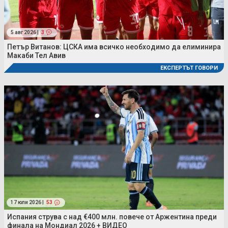
5 авг 2026 |
3
Петър Витанов: ЦСКА има всичко необходимо да елиминира
Макаби Тел Авив
ЕКСПЕРТЪТ ГОВОРИ
17 юли 2026 |
53
Испания струва с над €400 млн. повече от Аржентина преди
финала на Мондиал 2026 + ВИДЕО