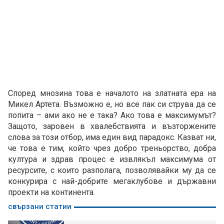
Според мнозина това е началото на златната ера на
Микел Артета. Възможно е, но все пак си струва да се
попита – ами ако не е така? Ако това е максимумът?
Защото, заровен в хвалебствията и възторжените
слова за този отбор, има един вид парадокс. Казват ни,
че това е тим, който чрез добро треньорство, добра
култура и здрав процес е извлякъл максимума от
ресурсите, с които разполага, позволявайки му да се
конкурира с най-добрите мегаклубове и държавни
проекти на континента.
свързани статии