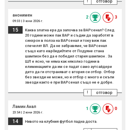
!
отговор
анонимен
2
3
09:33 | 3 юни 2026 г.
15
Каква златна ера да започва за ВАРсенал? След
20 години може пак ВАР и съдии да заработят в
синхрон в полза на ВАРсенал и току виж пак
спечелят ВЛ. Да не забравяме, че ВАРсенал
също като евр0иди0тите от Подуяне стана
шампион без да е победил стария шампион . За
ШЛ е ясно, че няма как няколко години в
елиминациите да им се падат само аутсайдери
дето да ги отстраняват с втория си отбор. Отбор
без звезди не може, но и отбор с много и скъпи
звезди както е при ВАРсенал също не е добре.
!
отговор
Ламин Анал
1
0
23:54 | 2 юни 2026 г.
14
Нивото на клубния футбол падна доста.