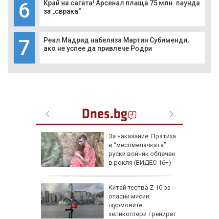
6
Край на сагата! Арсенал плаща 75 млн. паунда
за „сврака“
7
Реал Мадрид набеляза Мартин Субименди,
ако не успее да привлече Родри
еги: Как
За наказание: Пратиха
в “месомелачката”
да
руски войник облечен
 хората?
в рокля (ВИДЕО 16+)
Китай тества Z-10 за
опасни мисии:
щурмовите
хеликоптери тренират