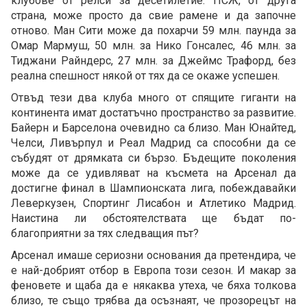
клубове от релси за десетилетие. ПСЖ, от друга
страна, може просто да свие рамене и да започне
отново. Ман Сити може да похарчи 59 млн. паунда за
Омар Мармуш, 50 млн. за Нико Гонсалес, 46 млн. за
Тиджани Райндерс, 27 млн. за Джеймс Трафорд, без
реална спешност някой от тях да се окаже успешен.
Отвъд тези два клуба много от спящите гиганти на
континента имат достатъчно пространство за развитие.
Байерн и Барселона очевидно са близо. Ман Юнайтед,
Челси, Ливърпул и Реал Мадрид са способни да се
събудят от дрямката си бързо. Бъдещите поколения
може да се удивляват на късмета на Арсенал да
достигне финал в Шампионската лига, побеждавайки
Леверкузен, Спортинг Лисабон и Атлетико Мадрид.
Наистина ли обстоятелствата ще бъдат по-
благоприятни за тях следващия път?
Арсенал имаше сериозни основания да претендира, че
е най-добрият отбор в Европа този сезон. И макар за
феновете и щаба да е някаква утеха, че бяха толкова
близо, те също трябва да осъзнаят, че прозорецът на