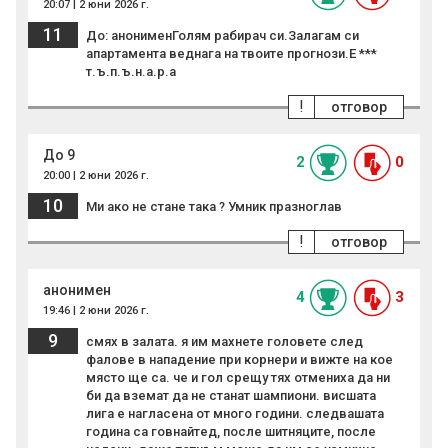
20:07 | 2 юни 2026 г.
11
До: анонименГолям рабирач си.Залагам си
апартамента веднага на твоите прогнози.Е ***
т.ъ.п.ъ.н.а.р.а
!
отговор
До 9
2
0
20:00 | 2 юни 2026 г.
10
Ми ако не стане така ? Умник празноглав
!
отговор
анонимен
4
3
19:46 | 2 юни 2026 г.
9
смях в залата. я им махнете головете след
фалове в нападение при корнери и вижте на кое
място ще са. че и гол срещу тях отмениха да ни
би да вземат да не станат шампиони. висшата
лига е нагласена от много години. следвашата
година са говнайтед, после шитняците, после