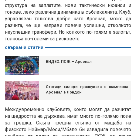
структура на заплатите, нови тактически нюанси и
тонове, леко различна динамика в съблекалнята. Клуб,
управляван толкова добре като Арсенал, може да
разчита, че ще направи повече успешни, отколкото
неуспешни трансфери. Но колкото по-голям е залогът,
толкова по-големи са рисковете.
свързани статии
ВИДЕО: ПСЖ – Арсенал
Стотици хиляди празнуваха с шампиона
Арсенал в Лондон
Междувременно клубовете, които могат да разчитат
на щедростта на държава, имат много по-голямо поле
за грешка. Скъпа грешна стъпка от мащаба на
фиаското Неймар/Меси/Мбапе би извадила повечето