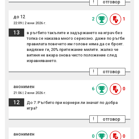
!
отговор
до 12
2
1
22:09 | 2 юни 2026 г.
13
в ръгбито такълите и задържането на играч без
топка се наказва много сериозно. даже по ръгби
правилата повечето им голове няма да се броят.
видяхме ги, 20% притежание милите. жалко че
витиня не вкара онова чисто положение след
изравняването.
!
отговор
анонимен
6
0
21:06 | 2 юни 2026 г.
12
До 7: Ръгбито при корнери ли значат по добра
игра?
!
отговор
анонимен
0
0