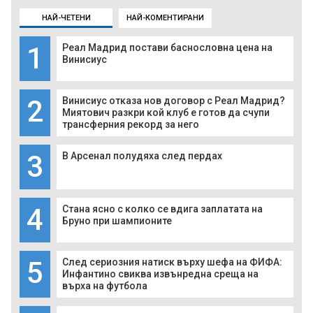
НАЙ-ЧЕТЕНИ
НАЙ-КОМЕНТИРАНИ
1
Реал Мадрид постави баснословна цена на
Винисиус
2
Винисиус отказа нов договор с Реал Мадрид?
Миятович разкри кой клуб е готов да счупи
трансферния рекорд за него
3
В Арсенал полудяха след пердах
4
Стана ясно с колко се вдига заплатата на
Бруно при шампионите
5
След сериозния натиск върху шефа на ФИФА:
Инфантино свиква извънредна среща на
върха на футбола