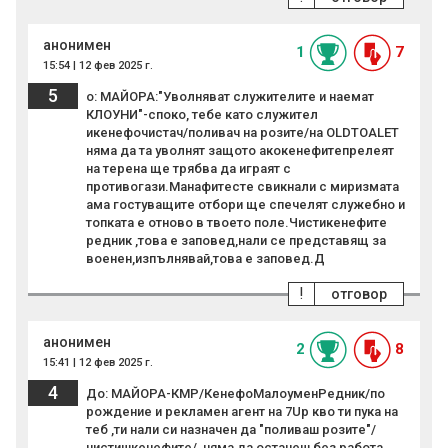
анонимен
1
7
15:54 | 12 фев 2025 г.
5
о: МАЙОРА:"Уволняват служителите и наемат
КЛОУНИ"-споко, тебе като служител
икенефочистач/поливач на розите/на OLDTOALET
няма да та уволнят защото акокенефитепрелеят
на терена ще трябва да играят с
противогази.Манафитесте свикнали с миризмата
ама гостуващите отбори ще спечелят служебно и
топката е отново в твоето поле.Чистикенефите
редник ,това е заповед,нали се представящ за
военен,изпълнявай,това е заповед.Д
!
отговор
анонимен
2
8
15:41 | 12 фев 2025 г.
4
До: МАЙОРА-КМР/КенефоМалоуменРедник/по
рождение и рекламен агент на 7Up кво ти пука на
теб ,ти нали си назначен да "поливаш розите"/
чистишкенефите/, няма да останеш без работа