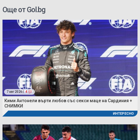
Още от Gol.bg
7 авг 2026 |
4
Кими Антонели върти любов със секси маце на Сардиния +
СНИМКИ
ИНТЕРЕСНО