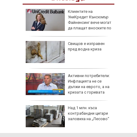
 се
Клиентите на
то край
УниКредит Кънсюмър
ти Влас
Файненсинг вече могат
да плащат вноските по
кредитите си дигитално
R" на 10
Свищов е изправен
5 часа:
пред водна криза
здравето
ащаме от
Активни потребители:
владян
Инфлацията не се
дължи на еврото, а на
кризата с горивата
а
Над 1 млн. къса
она пред
контрабандни цигари
рова:
заловиха на „Лесово“
сочвали