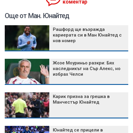
коментар
Още от Ман. Юнайтед
Рашфорд ще възражда
кариерата си в Ман Юнайтед с
нов номер
Жозе Моуриньо разкри: Бях
наследникът на Сър Алекс, но
избрах Челси
Карик призна за грешка в
Манчестър Юнайтед
Юнайтед се прицели в