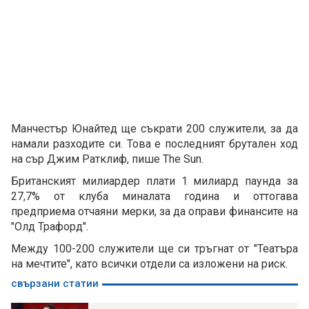
Манчестър Юнайтед ще съкрати 200 служители, за да
намали разходите си. Това е последният брутален ход
на сър Джим Ратклиф, пише The Sun.
Британският милиардер плати 1 милиард паунда за
27,7% от клуба миналата година и оттогава
предприема отчаяни мерки, за да оправи финансите на
"Олд Трафорд".
Между 100-200 служители ще си тръгнат от "Театъра
на мечтите", като всички отдели са изложени на риск.
свързани статии