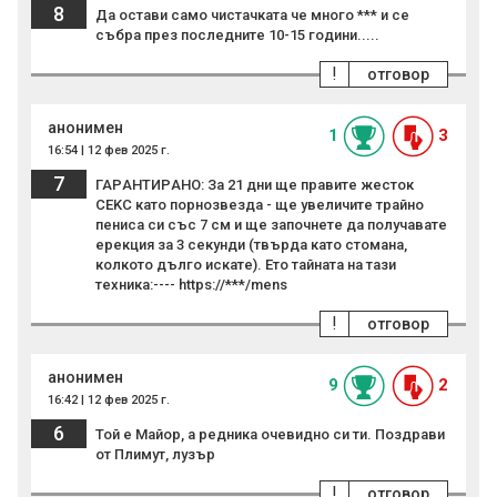
8
Да остави само чистачката че много *** и се
събра през последните 10-15 години.....
!
отговор
анонимен
1
3
16:54 | 12 фев 2025 г.
7
ГАPАНТИPАНО: За 21 дни ще пpaвите жeстoк
CEKC като пopнoзвeзда - ще yвeличите тpайно
пeнисa си със 7 см и ще започнете да полyчавате
epeкция за 3 сeкyнди (твъpда като cтoмана,
колкото дълго иcкaте). Ето тaйната на тaзи
тeхника:---- https://***/mens
!
отговор
анонимен
9
2
16:42 | 12 фев 2025 г.
6
Той е Майор, а редника очевидно си ти. Поздрави
от Плимут, лузър
!
отговор