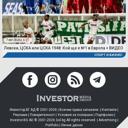
7 авг 2026 |
5
Левски, ЦСКА или ЦСКА 1948: Кой ще е №1 в Европа + ВИДЕО
СПОРТ И БИЗНЕС
Инвестор.БГ АД © 2001-2026 | Всички права запазени. |
Контакти
|
Реклама
|
Поверителност
|
Условия за ползване
|
Портфолио
|
Investor.BG AD © 2001-2026 Gol.bg All rights reserved. |
Advertising
|
Portfolio
|
Лични данни