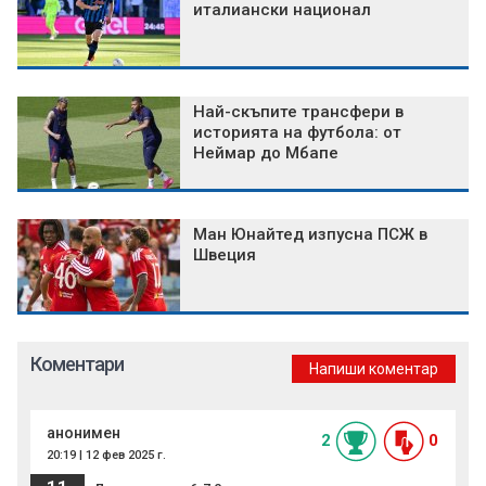
италиански национал
Най-скъпите трансфери в
историята на футбола: от
Неймар до Мбапе
Ман Юнайтед изпусна ПСЖ в
Швеция
Коментари
Напиши коментар
анонимен
2
0
20:19 | 12 фев 2025 г.