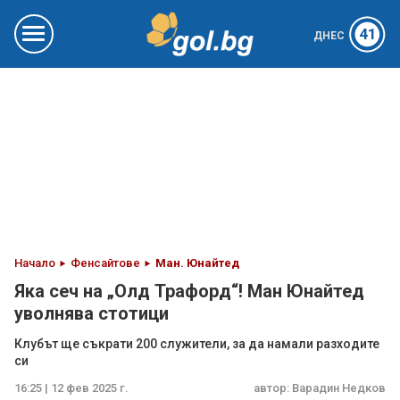
41
ДНЕС
Начало
Фенсайтове
Ман. Юнайтед
Яка сеч на „Олд Трафорд“! Ман Юнайтед
уволнява стотици
Клубът ще съкрати 200 служители, за да намали разходите
си
16:25 | 12 фев 2025 г.
автор:
Варадин Недков