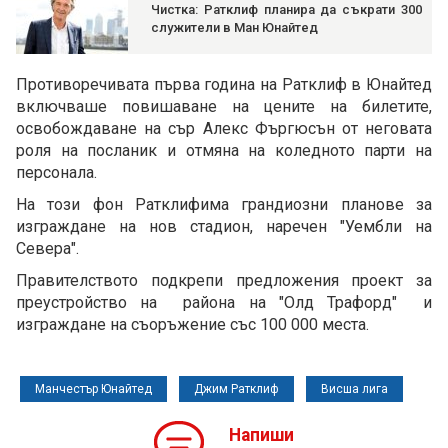
Чистка: Ратклиф планира да съкрати 300
служители в Ман Юнайтед
Противоречивата първа година на Ратклиф в Юнайтед
включваше повишаване на цените на билетите,
освобождаване на сър Алекс Фъргюсън от неговата
роля на посланик и отмяна на коледното парти на
персонала.
На този фон Ратклифима грандиозни планове за
изграждане на нов стадион, наречен "Уембли на
Севера".
Правителството подкрепи предложения проект за
преустройство на района на "Олд Трафорд" и
изграждане на съоръжение със 100 000 места.
Манчестър Юнайтед
Джим Ратклиф
Висша лига
Напиши