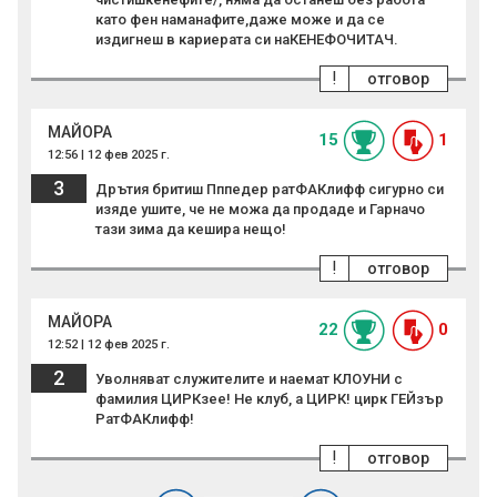
като фен наманафите,даже може и да се
издигнеш в кариерата си наКЕНЕФОЧИТАЧ.
!
отговор
МАЙОРА
15
1
12:56 | 12 фев 2025 г.
3
Дрътия бритиш Пппeдер ратФАКлифф сигурно си
изяде ушите, че не можа да продаде и Гарначо
тази зима да кешира нещо!
!
отговор
МАЙОРА
22
0
12:52 | 12 фев 2025 г.
2
Уволняват служителите и наемат КЛОУНИ с
фамилия ЦИРКзее! Не клуб, а ЦИРК! цирк ГЕЙзър
РатФАКлифф!
!
отговор