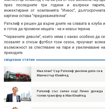
през последните три години и въпреки парите,
инжектирани от компанията "Инеос", дългосрочната
картина остава "предизвикателна".
Ратклиф е решен да върне дните на славата в клуба и
е готов да промени нещата - на и извън терена.
"Червените дяволи", които няма с какво особено да се
похвалят и откъм футбол този сезон, проучват всяка
възможност за спестяване на пари и увеличаване на
приходите.
свързани статии
Има план? Сър Ратклиф увеличи дяла си в
Манчестър Юнайтед
Ратклиф със силен ход! Лично урежда
голям трансфер в Ман Юнайтед