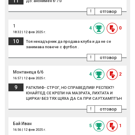
11
До: анонимен 6-7:0
!
отговор
1
4
0
18:32 | 12 фев 2025 г.
10
Тоя некадърник да продава клуба и да не се
занимава повече с футбол .
!
отговор
Монтанеца 6/6
4
2
16:57 | 12 фев 2025 г.
9
РАТКЛИФ- СТРОГ, НО СПРАВЕДЛИВ! РЕСПЕКТ!
ЮНАЙТЕД СЕ КРЕПИ НА МАЗРАТА, ЛИХТАТА И
ЦИРКА! БЕЗ ТЯХ ЩЯХА ДА СА ПРИ САУТХАМПТЪН
!
отговор
Бай Иван
5
1
16:56 | 12 фев 2025 г.