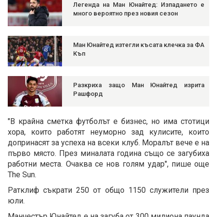
Легенда на Ман Юнайтед: Изпадането е
много вероятно през новия сезон
Ман Юнайтед изтегли късата клечка за ФА
Къп
Разкриха защо Ман Юнайтед изрита
Рашфорд
"В крайна сметка футболът е бизнес, но има стотици
хора, които работят неуморно зад кулисите, които
допринасят за успеха на всеки клуб. Моралът вече е на
първо място. През миналата година също се загубиха
работни места. Очаква се нов голям удар", пише още
The Sun.
Ратклиф съкрати 250 от общо 1150 служители през
юли.
Манчестър Юнайтед е на загуба от 300 милиона паунда