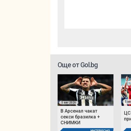
Още от Gol.bg
5 ав
5 авг 2026
В Арсенал чакат
ЦС
секси бразилка +
пр
СНИМКИ
ИНТЕРЕСНО