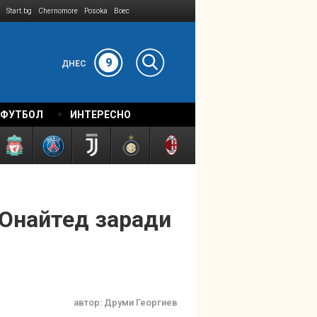
Start.bg
Chernomore
Posoka
Boec
9
ДНЕС
 ФУТБОЛ
ИНТЕРЕСНО
 Юнайтед заради
автор:
Друми Георгиев