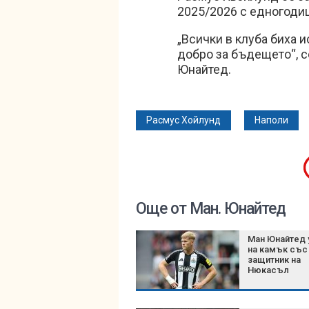
2025/2026 с едногоди
„Всички в клуба биха 
добро за бъдещето“, с
Юнайтед.
Расмус Хойлунд
Наполи
Още от Ман. Юнайтед
Ман Юнайтед 
на камък със
защитник на
Нюкасъл