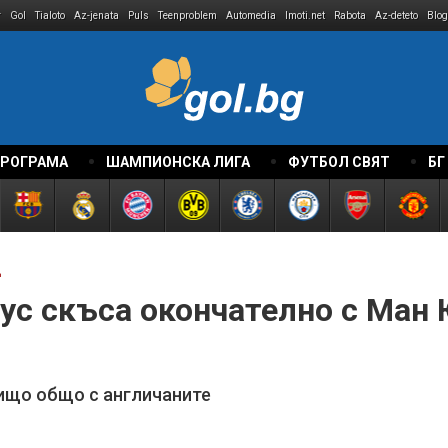
r
Gol
Tialoto
Az-jenata
Puls
Teenproblem
Automedia
Imoti.net
Rabota
Az-deteto
Blog
ПРОГРАМА
ШАМПИОНСКА ЛИГА
ФУТБОЛ СВЯТ
БГ
д
мус скъса окончателно с Ман
ищо общо с англичаните