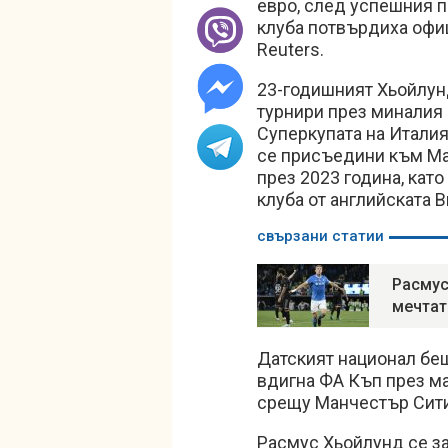
евро, след успешния п
клуба потвърдиха офи
Reuters.
23-годишният Хьойлунд
турнири през миналия 
Суперкупата на Италия
се присъедини към Ма
през 2023 година, кат
клуба от английската В
свързани статии
Расмус
мечтат
Датският национал беш
вдигна ФА Къп през ма
срещу Манчестър Сити
Расмус Хьойлунд се за