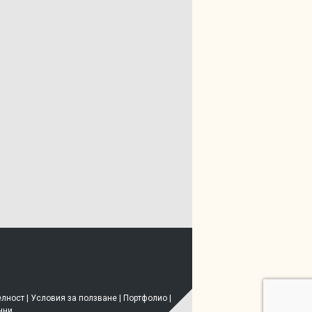
елност
|
Условия за ползване
|
Портфолио
|
нни