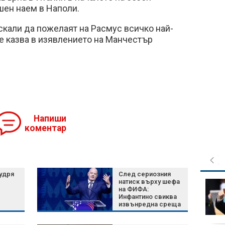
шен наем в Наполи.
искали да пожелаят на Расмус всичко най-
е казва в изявлението на Манчестър
Напиши
коментар
удря
След сериозния
натиск върху шефа
Инфантино запази
на ФИФА:
подкрепата на ФИФА,
Инфантино свиква
но си навлича нови
извънредна среща
врагове
на върха на
футбола