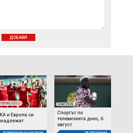
ДОБАВИ
г 2026 |
12
6 авг 2026
Спортът по
КА и Европа си
телевизията днес, 6
инадлежат
август
КОМЕНТАРИ И АНАЛИЗИ
ТВ ПРОГРАМА