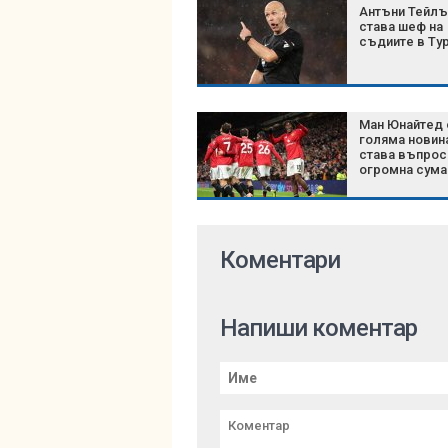
Антъни Тейл
става шеф на
съдиите в Ту
Ман Юнайтед 
голяма новин
става въпрос
огромна сума
Коментари
Напиши коментар