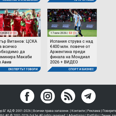
г 2026 |
2
17 юли 2026 |
53
тър Витанов: ЦСКА
Испания струва с над
а всичко
€400 млн. повече от
обходимо да
Аржентина преди
иминира Макаби
финала на Мондиал
л Авив
2026 + ВИДЕО
ЕКСПЕРТЪТ ГОВОРИ
СПОРТ И БИЗНЕС
р.БГ АД © 2001-2026 | Всички права запазени. |
Контакти
|
Реклама
|
Поверит
.BG AD © 2001-2026 Gol.bg All rights reserved. |
Advertising
|
Portfolio
|
Лични да