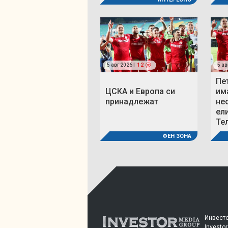
5 авг 2026 |
12
5 ав
Пе
ЦСКА и Европа си
им
принадлежат
не
ел
Те
ФЕН ЗОНА
Инвесто
Investor