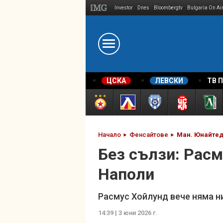
Investor
Dnes
Bloombergtv
Bulgaria On Ai
Megavselena.bg
ЦСКА
ЛЕВСКИ
ТВ 
Начало
Фенсайтове
Ман. Юнайте
Без сълзи: Рас
Наполи
Расмус Хойлунд вече няма н
14:39 | 3 юни 2026 г.