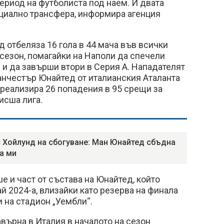
ериод на футболиста под наем. И двата
циално трансфера, информира агенция
 отбеляза 16 гола в 44 мача във всички
сезон, помагайки на Наполи да спечели
 и да завърши втори в Серия А. Нападателят
нчестър Юнайтед от италианския Аталанта
о реализира 26 попадения в 95 срещи за
исша лига.
 Хойлунд на сбогуване: Ман Юнайтед сбъдна
а ми
е и част от състава на Юнайтед, който
й 2024-а, влизайки като резерва на финала
 на стадион „Уембли“.
върна в Италия в началото на сезон