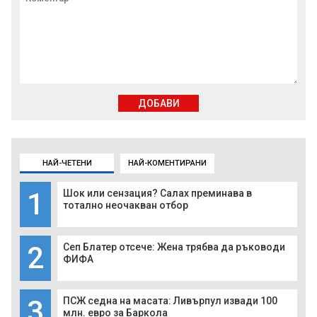
ДОБАВИ
НАЙ-ЧЕТЕНИ
НАЙ-КОМЕНТИРАНИ
1
Шок или сензация? Салах преминава в
тотално неочакван отбор
2
Сеп Блатер отсече: Жена трябва да ръководи
ФИФА
3
ПСЖ седна на масата: Ливърпул извади 100
млн. евро за Баркола