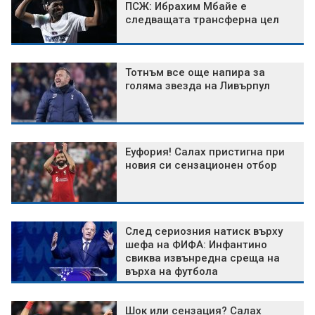
ПСЖ: Ибрахим Мбайе е
следващата трансферна цел
Тотнъм все още напира за
голяма звезда на Ливърпул
Еуфория! Салах пристигна при
новия си сензационен отбор
След сериозния натиск върху
шефа на ФИФА: Инфантино
свиква извънредна среща на
върха на футбола
Шок или сензация? Салах