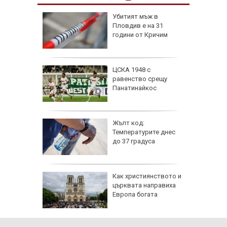
я
Убитият мъж в
Пловдив е на 31
ски сили
години от Кричим
тични
се даде
ЦСКА 1948 с
кос" в
равенство срещу
а на
Панатинайкос
е
 6
Жълт код:
Температурите днес
 и
до 37 градуса
о 39
е
Как християнството и
ви са
църквата направиха
й
Европа богата
 ден
електри