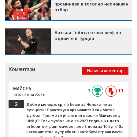
преминава в тотално неочакван
отбор
Антъни Тейлър става шеф на
съдиите в Турция
Коментари
Напиши коментар
MAЙOPА
1
11
14:07 | 2 юни 2026 г.
2
Добър мениджър, но беше за Челска, не за
лузърите! Практикува архаичният Хеви Метал
футбол! Голямо търчане цял сезон и Май месец
НИЩО! Този футбол не е за 2027 година, където
отборите играят мачове през 3 дена за 10 купи! За
неговият стил му трябват 3 автобуса играчи както