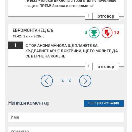
ги има Челска! циКлопа с този стил не печелеше
нищо в ПРЕМ! Затова си го промени!
!
отговор
ЕВРОМОНТАНЕЦ 6/6
3
10
13:42 | 2 юни 2026 г.
1
С ТОЯ АНОНИМНИОЛА ЩЕ ПЛАЧЕТЕ ЗА
КЪДРАВИЯТ АРНЕ ДОКЕРИИИ, ЩЕ ГО МОЛИТЕ ДА
СЕ ВЪРНЕ НА КОЛЕНЕ
!
отговор
Напиши коментар
ВЛЕЗ
|
РЕГИСТРАЦИЯ