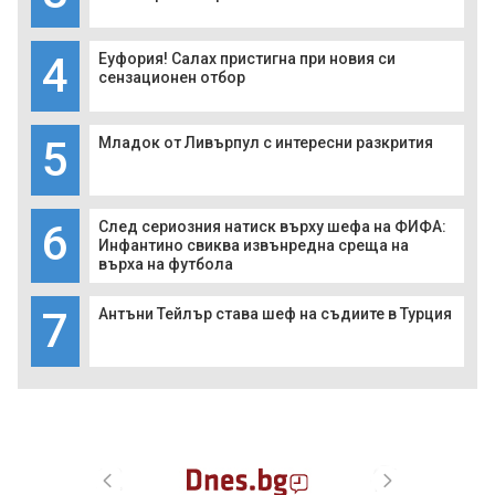
4
Еуфория! Салах пристигна при новия си
сензационен отбор
5
Младок от Ливърпул с интересни разкрития
6
След сериозния натиск върху шефа на ФИФА:
Инфантино свиква извънредна среща на
върха на футбола
7
Антъни Тейлър става шеф на съдиите в Турция