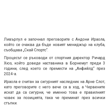
Ливърпул е започнал преговорите с Андони Ираола,
който се очаква да бъде новият мениджър на клуба,
съобщава „Скай Спортс“.
Процесът се ръководи от спортния директор Ричард
Хюз, който доведе наставника в Борнемут преди 3
години, след което се премести на „Анфийлд“ през
2024-а.
Ираола е считан за сигурният наследник на Арне Слот,
като преговорите с него вече са в ход, а Червените
искат да са сигурни, че именно това е правилният
човек за позицията, така че преминат през всички
стъпки.