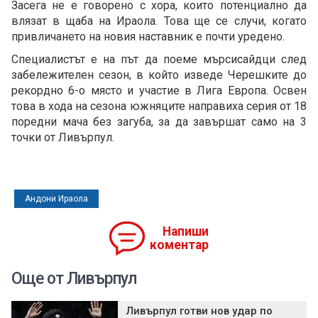
Засега не е говорено с хора, които потенциално да
влязат в щаба на Ираола. Това ще се случи, когато
привличането на новия наставник е почти уредено.
Специалистът е на път да поеме мърсисайдци след
забележителен сезон, в който изведе Черешките до
рекордно 6-о място и участие в Лига Европа. Освен
това в хода на сезона южняците направиха серия от 18
поредни мача без загуба, за да завършат само на 3
точки от Ливърпул.
Андони Ираола
Напиши
коментар
Още от Ливърпул
Ливърпул готви нов удар по