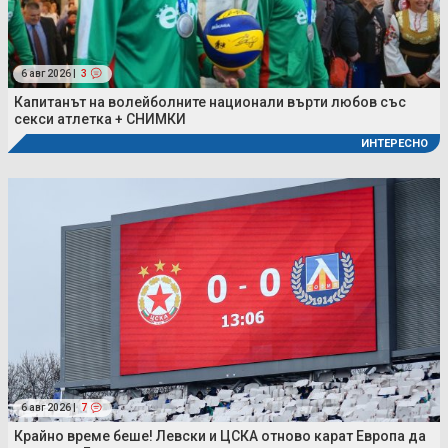
6 авг 2026 |
3
Капитанът на волейболните национали върти любов със
секси атлетка + СНИМКИ
ИНТЕРЕСНО
6 авг 2026 |
7
Крайно време беше! Левски и ЦСКА отново карат Европа да