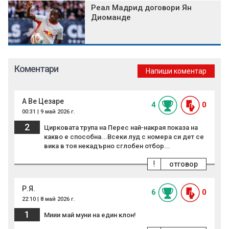
Реал Мадрид договори Ян
Диоманде
Коментари
Напиши коментар
А Ве Цезаре
4
0
00:31 | 9 май 2026 г.
2
Цирковата трупа на Перес най-накрая показа на
какво е способна...Всеки луд с номера си дет се
вика в тоя некадърно сглобен отбор...
!
отговор
Р.Я.
6
0
22:10 | 8 май 2026 г.
1
Миии май муни на един клон!