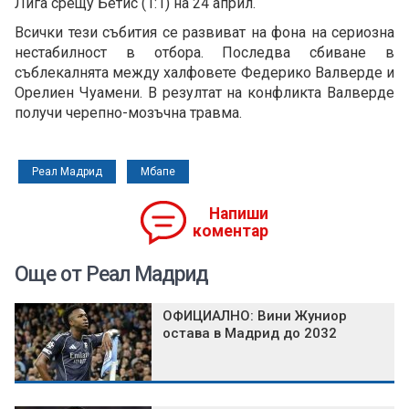
Лига срещу Бетис (1:1) на 24 април.
Всички тези събития се развиват на фона на сериозна
нестабилност в отбора. Последва сбиване в
съблекалнята между халфовете Федерико Валверде и
Орелиен Чуамени. В резултат на конфликта Валверде
получи черепно-мозъчна травма.
Реал Мадрид
Мбапе
Напиши
коментар
Още от Реал Мадрид
ОФИЦИАЛНО: Вини Жуниор
остава в Мадрид до 2032