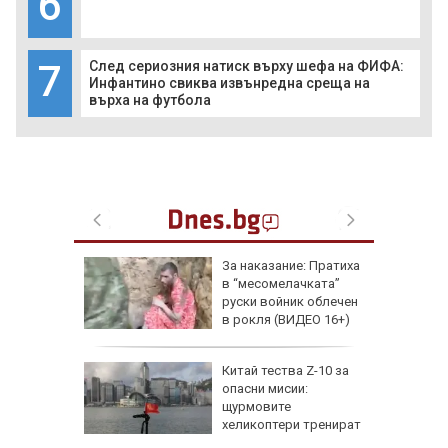
6
7
След сериозния натиск върху шефа на ФИФА:
Инфантино свиква извънредна среща на
върха на футбола
збра
За наказание: Пратиха
I
в “месомелачката”
руски войник облечен
в рокля (ВИДЕО 16+)
еги: Как
Китай тества Z-10 за
опасни мисии:
да
щурмовите
 хората?
хеликоптери тренират
полети под радара