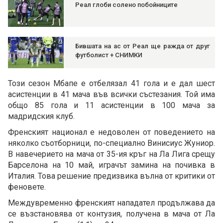
Реал глоби солено побойниците
Бившата на ас от Реал ще ражда от друг
футболист + СНИМКИ
Този сезон Мбапе е отбелязал 41 гола и е дал шест
асистенции в 41 мача във всички състезания. Той има
общо 85 гола и 11 асистенции в 100 мача за
мадридския клуб.
Френският национал е недоволен от поведението на
няколко съотборници, по-специално Винисиус Жуниор.
В навечерието на мача от 35-ия кръг на Ла Лига срещу
Барселона на 10 май, играчът замина на почивка в
Италия. Това решение предизвика вълна от критики от
феновете.
Междувременно френският нападател продължава да
се възстановява от контузия, получена в мача от Ла