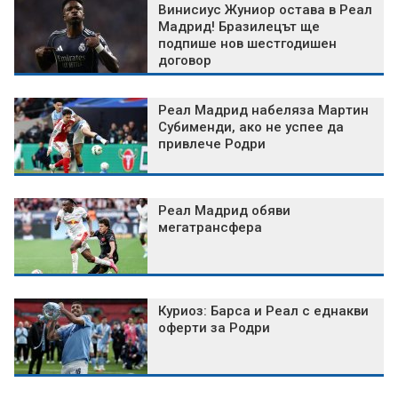
Винисиус Жуниор остава в Реал
Мадрид! Бразилецът ще
подпише нов шестгодишен
договор
Реал Мадрид набеляза Мартин
Субименди, ако не успее да
привлече Родри
Реал Мадрид обяви
мегатрансфера
Куриоз: Барса и Реал с еднакви
оферти за Родри