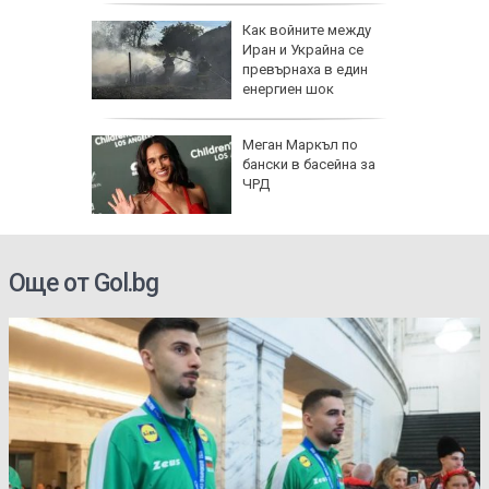
Как войните между
Иран и Украйна се
превърнаха в един
енергиен шок
Меган Маркъл по
бански в басейна за
ЧРД
Още от Gol.bg