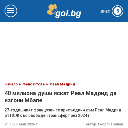
5
ДНЕС
Начало
Фенсайтове
Реал Мадрид
40 милиона души искат Реал Мадрид да
изгони Мбапе
27-годишният французин се присъедини към Реал Мадрид
от ПСЖ със свободен трансфер през 2024 г.
21:16 | 8 май 2026 г.
автор:
Георги Пешев