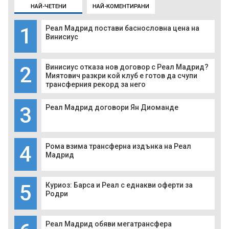
НАЙ-ЧЕТЕНИ
НАЙ-КОМЕНТИРАНИ
1
Реал Мадрид постави баснословна цена на
Винисиус
2
Винисиус отказа нов договор с Реал Мадрид?
Миятович разкри кой клуб е готов да счупи
трансферния рекорд за него
3
Реал Мадрид договори Ян Диоманде
4
Рома взима трансферна издънка на Реал
Мадрид
5
Куриоз: Барса и Реал с еднакви оферти за
Родри
Реал Мадрид обяви мегатрансфера