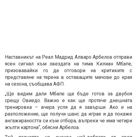
Наставникът на Реал Мадрид Алваро Арбелоа отправи
ясен сигнал към звездата на тима Килиан Мбапе,
призовавайки го да отговори на критиките с
представяне на терена в оставащите мачове до края
на сезона, съобщава АФП.
„Ще видим дали Мбапе ще бъде готов за двубоя
срещу Овиедо. Важно е как ще протече днешната
тренировка – вчера успя да я завърши. Ако е на
разположение, ще получи шанс да играе и да покаже
ангажираността си към отбора, въпреки че има четири
жълти картона“, обясни Арбелоа.