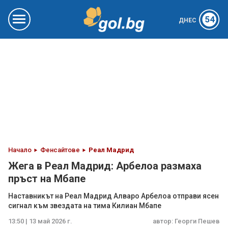
54
ДНЕС
Начало
Фенсайтове
Реал Мадрид
Жега в Реал Мадрид: Арбелоа размаха
пръст на Мбапе
Наставникът на Реал Мадрид Алваро Арбелоа отправи ясен
сигнал към звездата на тима Килиан Мбапе
13:50 | 13 май 2026 г.
автор:
Георги Пешев