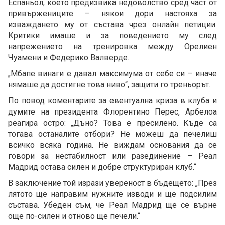
Еспаньол, което предизвика недоволство сред част от
привържениците – някои дори настояха за
изваждането му от състава чрез онлайн петиции.
Критики имаше и за поведението му след
напрежението на тренировка между Орелиен
Чуамени и Федерико Валверде.
„Мбапе винаги е давал максимума от себе си – иначе
нямаше да достигне това ниво“, защити го треньорът.
По повод коментарите за евентуална криза в клуба и
думите на президента Флорентино Перес, Арбелоа
реагира остро: „Дъно? Това е пресилено. Къде са
тогава останалите отбори? Не можеш да печелиш
всичко всяка година. Не виждам основания да се
говори за нестабилност или разединение – Реал
Мадрид остава силен и добре структуриран клуб.“
В заключение той изрази увереност в бъдещето: „През
лятото ще направим нужните изводи и ще подсилим
състава. Убеден съм, че Реал Мадрид ще се върне
още по-силен и отново ще печели.“