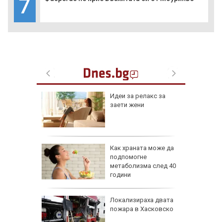
7
езопасно
Идеи за релакс за
рлеж
заети жени
равим,
Как храната може да
ичната
подпомогне
жбина
метаболизма след 40
години
артофи
Локализираха двата
кашкавал
пожара в Хасковско