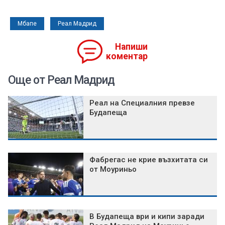
Мбапе
Реал Мадрид
Напиши
коментар
Още от Реал Мадрид
Реал на Специалния превзе
Будапеща
Фабрегас не крие възхитата си
от Моуриньо
В Будапеща ври и кипи заради