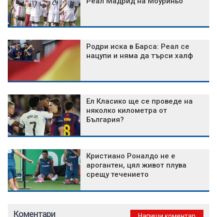
Реал Мадрид на Моуриньо
Родри иска в Барса: Реал се
нацупи и няма да търси халф
Ел Класико ще се проведе на
няколко километра от
България?
Кристиано Роналдо не е
арогантен, цял живот плува
срещу течението
Коментари
Напиши коментар