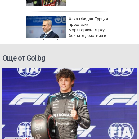
: Как да
Хакан Фидан: Турция
пасните
предложи
мораториум върху
бойните действия в
Украйна (ВИДЕО)
Още от Gol.bg