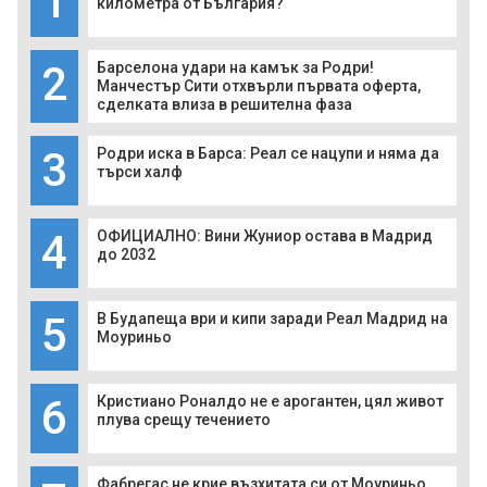
1
километра от България?
2
Барселона удари на камък за Родри!
Манчестър Сити отхвърли първата оферта,
сделката влиза в решителна фаза
3
Родри иска в Барса: Реал се нацупи и няма да
търси халф
4
ОФИЦИАЛНО: Вини Жуниор остава в Мадрид
до 2032
5
В Будапеща ври и кипи заради Реал Мадрид на
Моуриньо
6
Кристиано Роналдо не е арогантен, цял живот
плува срещу течението
Фабрегас не крие възхитата си от Моуриньо