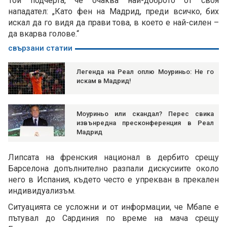
Той подчерта, че очаква най-доброто от своя
нападател: „Като фен на Мадрид, преди всичко, бих
искал да го видя да прави това, в което е най-силен –
да вкарва голове.“
свързани статии
Легенда на Реал оплю Моуриньо: Не го
искам в Мадрид!
Моуриньо или скандал? Перес свика
извънредна пресконференция в Реал
Мадрид
Липсата на френския национал в дербито срещу
Барселона допълнително разпали дискусиите около
него в Испания, където често е упрекван в прекален
индивидуализъм.
Ситуацията се усложни и от информации, че Мбапе е
пътувал до Сардиния по време на мача срещу