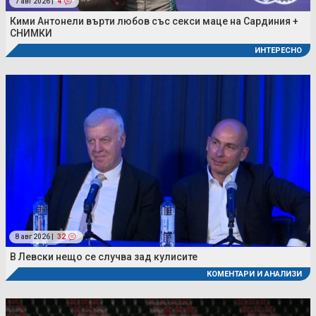
7 авг 2026 |
4
Кими Антонели върти любов със секси маце на Сардиния +
СНИМКИ
ИНТЕРЕСНО
8 авг 2026 |
32
В Левски нещо се случва зад кулисите
КОМЕНТАРИ И АНАЛИЗИ