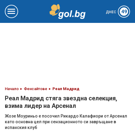
49
ДНЕС
Начало
Фенсайтове
Реал Мадрид
Реал Мадрид стяга звездна селекция,
взима лидер на Арсенал
Жозе Моуриньо е посочил Рикардо Калафиори от Арсенал
като основна цел при сензационното си завръщане в
испанския клуб