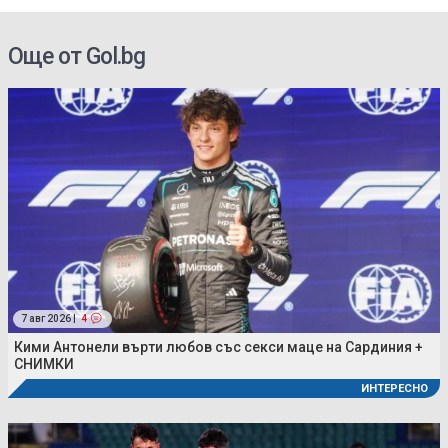
България
Още от Gol.bg
7 авг 2026 |
4
Кими Антонели върти любов със секси маце на Сардиния +
СНИМКИ
ИНТЕРЕСНО