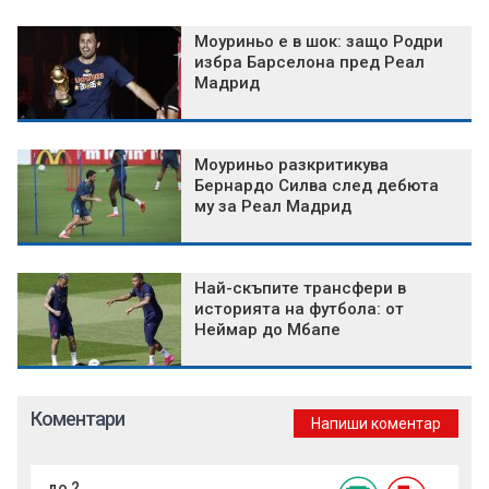
Моуриньо е в шок: защо Родри
избра Барселона пред Реал
Мадрид
Моуриньо разкритикува
Бернардо Силва след дебюта
му за Реал Мадрид
Най-скъпите трансфери в
историята на футбола: от
Неймар до Мбапе
Коментари
Напиши коментар
до 2