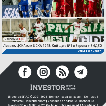
7 авг 2026 |
5
Левски, ЦСКА или ЦСКА 1948: Кой ще е №1 в Европа + ВИДЕО
СПОРТ И БИЗНЕС
Инвестор.БГ АД © 2001-2026 | Всички права запазени. |
Контакти
|
Реклама
|
Поверителност
|
Условия за ползване
|
Портфолио
|
Investor.BG AD © 2001-2026 Gol.bg All rights reserved. |
Advertising
|