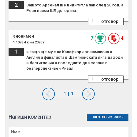
2
Защото Арсенал ще види титла пак след 20 год, а
Реал взима ШЛ догодина.
!
отговор
анонимен
7
4
17:09 | 4 юни 2026 г.
1
и защо ще му е на Калафиори от шампиона в
Англия и финалиста в Шампионската лига да ходи
в безтитления в последните два сезона и
безперспективен Ривал
!
отговор
Напиши коментар
ВЛЕЗ
|
РЕГИСТРАЦИЯ