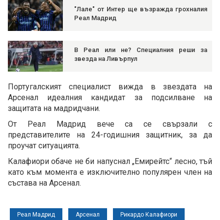
"Лале" от Интер ще възражда грохналия
Реал Мадрид
В Реал или не? Специалния реши за
звезда на Ливърпул
Португалският специалист вижда в звездата на
Арсенал идеалния кандидат за подсилване на
защитата на мадридчани.
От Реал Мадрид вече са се свързали с
представителите на 24-годишния защитник, за да
проучат ситуацията.
Калафиори обаче не би напуснал „Емирейтс“ лесно, тъй
като към момента е изключително популярен член на
състава на Арсенал.
Реал Мадрид
Арсенал
Рикардо Калафиори