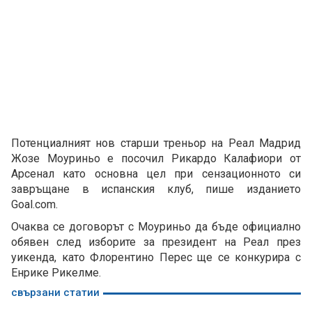
Потенциалният нов старши треньор на Реал Мадрид
Жозе Моуриньо е посочил Рикардо Калафиори от
Арсенал като основна цел при сензационното си
завръщане в испанския клуб, пише изданието
Goal.com.
Очаква се договорът с Моуриньо да бъде официално
обявен след изборите за президент на Реал през
уикенда, като Флорентино Перес ще се конкурира с
Енрике Рикелме.
свързани статии