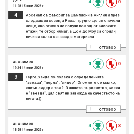
4
0
11:28 | 5 юни 2026 г.
4
Арсенал са фаворит за шампиони в Англия и през
следващия сезон, а Ривал трудно ще се спечели
нещо, ако отново не получи помощ от високите
етажи, те отбор нямат, а щом до Моу са опряли,
личи си колко са назад с материала
!
отговор
анонимен
0
0
19:34 | 4 юни 2026 г.
3
Герге, хайде по-полека с определенията
"звезда", "перла", "лидер"! Опомнете се малко,
какъв лидер е тоя ?! В нашето първенство, всеки
е "звезда", цял свят ни завижда на качеството на
лигата:))
!
отговор
анонимен
4
8
18:28 | 4 юни 2026 г.