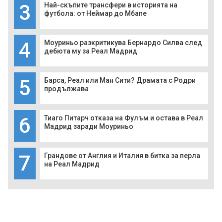
3
Най-скъпите трансфери в историята на
футбола: от Неймар до Мбапе
4
Моуриньо разкритикува Бернардо Силва след
дебюта му за Реал Мадрид
5
Барса, Реал или Ман Сити? Драмата с Родри
продължава
6
Тиаго Питарч отказа на Фулъм и остава в Реал
Мадрид заради Моуриньо
7
Грандове от Англия и Италия в битка за перла
на Реал Мадрид