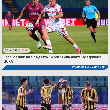
10 авг 2026 |
20
Безобразник ли е съдията Колев? Решенията му взривиха
ЦСКА
КОМЕНТАРИ И АНАЛИЗИ