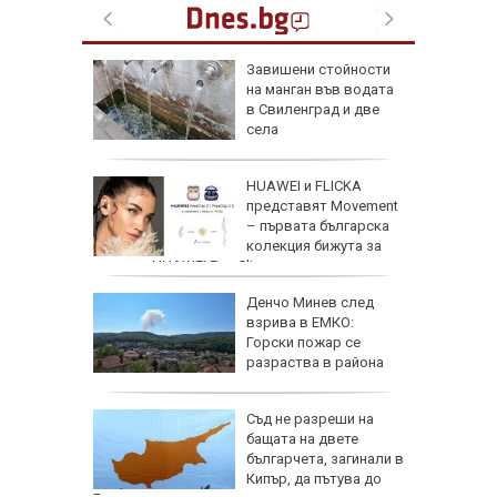
Завишени стойности
в
на манган във водата
ргас
в Свиленград и две
е за
села
 Славчо
HUAWEI и FLICKA
ската
представят Movement
фия
– първата българска
колекция бижута за
серията HUAWEI FreeClip
Денчо Минев след
Русия
взрива в ЕМКО:
Горски пожар се
лан за
разраства в района
де 21
Съд не разреши на
йните
бащата на двете
АЩ да
българчета, загинали в
Кипър, да пътува до