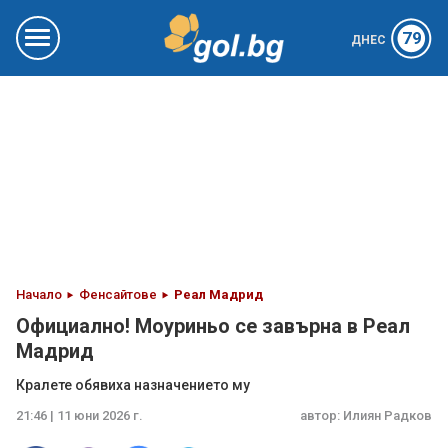
79
ДНЕС
Начало
Фенсайтове
Реал Мадрид
Официално! Моуриньо се завърна в Реал
Мадрид
Кралете обявиха назначението му
21:46 | 11 юни 2026 г.
автор:
Илиян Радков