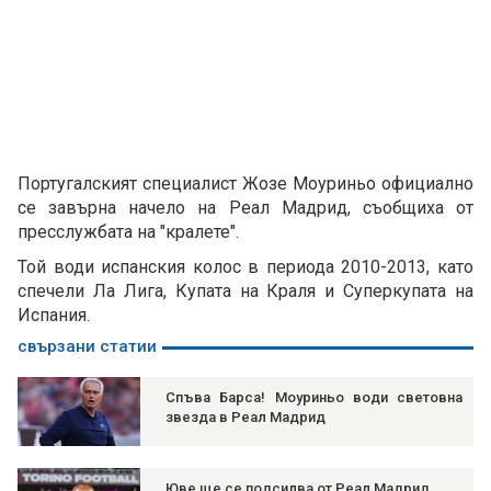
Португалският специалист Жозе Моуриньо официално
се завърна начело на Реал Мадрид, съобщиха от
пресслужбата на "кралете".
Той води испанския колос в периода 2010-2013, като
спечели Ла Лига, Купата на Краля и Суперкупата на
Испания.
свързани статии
Спъва Барса! Моуриньо води световна
звезда в Реал Мадрид
Юве ще се подсилва от Реал Мадрид