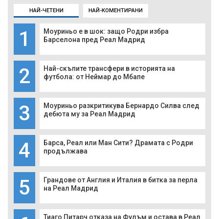
НАЙ-ЧЕТЕНИ
НАЙ-КОМЕНТИРАНИ
1
Моуриньо е в шок: защо Родри избра
Барселона пред Реал Мадрид
2
Най-скъпите трансфери в историята на
футбола: от Неймар до Мбапе
3
Моуриньо разкритикува Бернардо Силва след
дебюта му за Реал Мадрид
4
Барса, Реал или Ман Сити? Драмата с Родри
продължава
5
Грандове от Англия и Италия в битка за перла
на Реал Мадрид
Тиаго Питарч отказа на Фулъм и остава в Реал