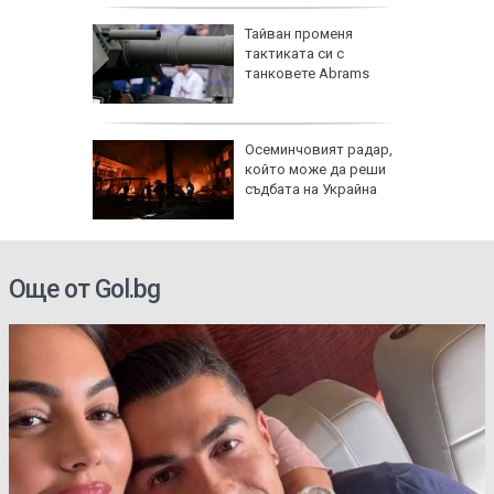
Тайван променя
тактиката си с
танковете Abrams
нредно
Осеминчовият радар,
който може да реши
е в
съдбата на Украйна
 помощ
Още от Gol.bg