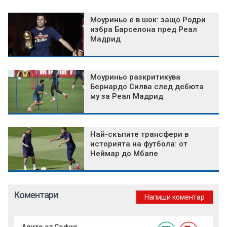
Моуриньо е в шок: защо Родри
избра Барселона пред Реал
Мадрид
Моуриньо разкритикува
Бернардо Силва след дебюта
му за Реал Мадрид
Най-скъпите трансфери в
историята на футбола: от
Неймар до Мбапе
Коментари
Напиши коментар