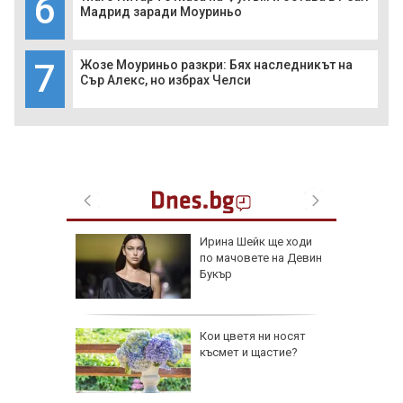
6
Мадрид заради Моуриньо
7
Жозе Моуриньо разкри: Бях наследникът на
Сър Алекс, но избрах Челси
с с узо
Ирина Шейк ще ходи
по мачовете на Девин
Букър
70% от
Кои цветя ни носят
на
късмет и щастие?
стриктен
ата