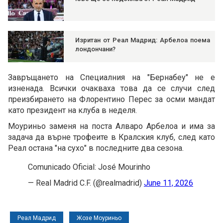
Изритан от Реал Мадрид: Арбелоа поема
лондончани?
Завръщането на Специалния на "Бернабеу" не е
изненада. Всички очакваха това да се случи след
преизбирането на Флорентино Перес за осми мандат
като президент на клуба в неделя.
Моуриньо заменя на поста Алваро Арбелоа и има за
задача да върне трофеите в Кралския клуб, след като
Реал остана "на сухо" в последните два сезона.
Comunicado Oficial: José Mourinho
— Real Madrid C.F. (@realmadrid)
June 11, 2026
Реал Мадрид
Жозе Моуриньо