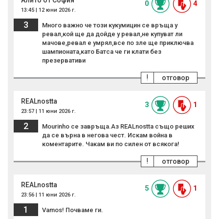
Алито от София
0
4
13:45 | 12 юни 2026 г.
3
Много важно че този кукумицин се връща у
ревал,кой ще да дойде у ревал,не купуват ли
мачове,ревал е умрял,все по зле ще приключва
шампионата,като Батса че ги клати без
презервативи
!
отговор
REALnostta
3
1
23:57 | 11 юни 2026 г.
2
Mourinho се завръща.Аз REALnostta също реших
да се върна в негова чест. Искам война в
коментарите. Чакам ви по силен от всякога!
!
отговор
REALnostta
5
1
23:56 | 11 юни 2026 г.
1
Vamos! Почваме ги.