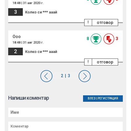
18:48 | 31 авг 2020 г.
3
Колко си *** ааай
!
отговор
Ооо
8
3
18:48 | 31 авг 2020 г.
2
Колко си *** ааай
!
отговор
Напиши коментар
ВЛЕЗ
|
РЕГИСТРАЦИЯ