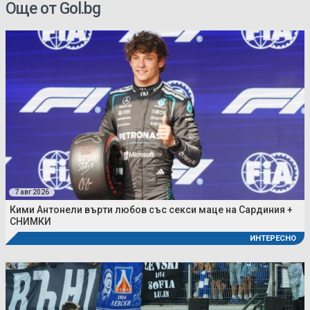
Още от Gol.bg
7 авг 2026
Кими Антонели върти любов със секси маце на Сардиния +
СНИМКИ
ИНТЕРЕСНО