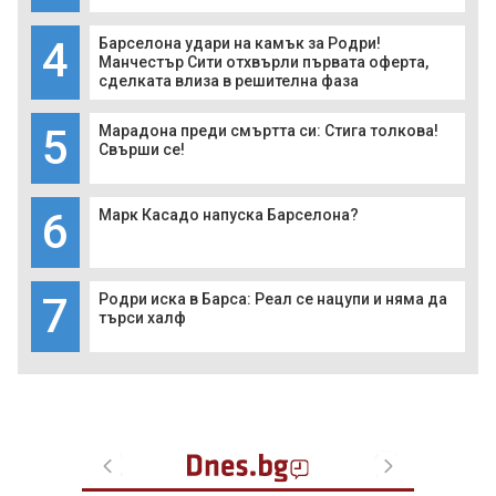
4
Барселона удари на камък за Родри!
Манчестър Сити отхвърли първата оферта,
сделката влиза в решителна фаза
5
Марадона преди смъртта си: Стига толкова!
Свърши се!
6
Марк Касадо напуска Барселона?
7
Родри иска в Барса: Реал се нацупи и няма да
търси халф