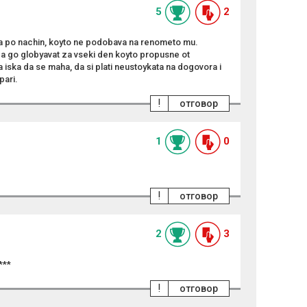
5
2
a po nachin, koyto ne podobava na renometo mu.
da go globyavat za vseki den koyto propusne ot
iska da se maha, da si plati neustoykata na dogovora i
pari.
!
отговор
1
0
!
отговор
2
3
***
!
отговор