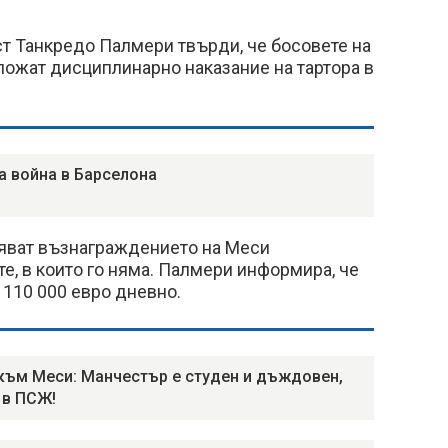
т Танкредо Палмери твърди, че босовете на
ложат дисциплинарно наказание на тартора в
а война в Барселона
яват възнаграждението на Меси
е, в които го няма. Палмери информира, че
е 110 000 евро дневно.
към Меси: Манчестър е студен и дъждовен,
 в ПСЖ!