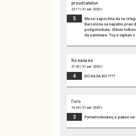
proudcatalun
22:17 | 31 авг 2020 г.
5
Messi zapochna da se izlag
Barcelona sa napalno pravi 
podgotovkata. Shtom tolkova 
da zaminava. Toy e tapkan s 
Ко каза ко
21:43 | 31 авг 2020 г.
4
КО КАЗА КО ????
Гого
16:24 | 31 авг 2020 г.
3
Ритнитопковец е равно на 