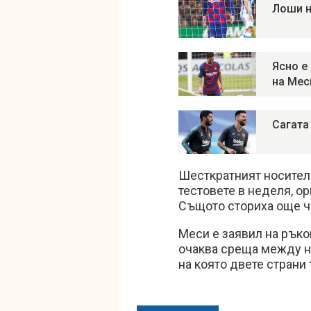
Лоши н
Ясно е
на Мес
Сагата
Шесткратният носител 
тестовете в неделя, ор
Същото сториха още ч
Меси е заявил на ръко
очаква среща между н
на която двете страни