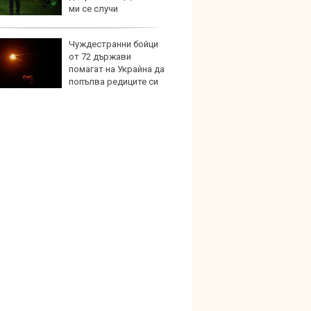
ми се случи
Чуждестранни бойци
Карав
от 72 държави
най-г
помагат на Украйна да
недос
попълва редиците си
елект