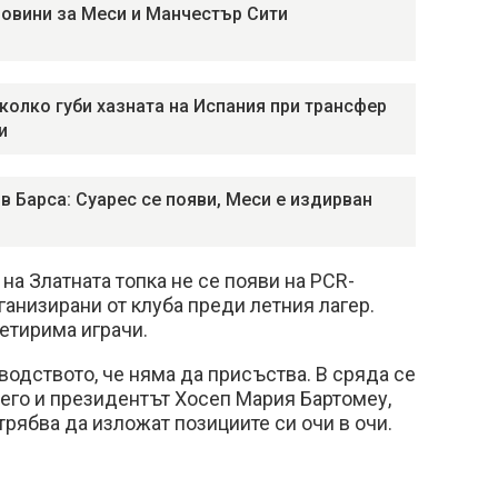
овини за Меси и Манчестър Сити
 колко губи хазната на Испания при трансфер
и
 в Барса: Суарес се появи, Меси е издирван
на Златната топка не се появи на PCR-
ганизирани от клуба преди летния лагер.
етирима играчи.
водството, че няма да присъства. В сряда се
его и президентът Хосеп Мария Бартомеу,
 трябва да изложат позициите си очи в очи.