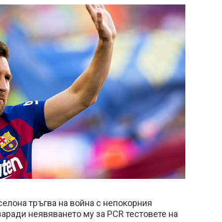
елона тръгва на война с непокорния
аради неявяването му за PCR тестовете на