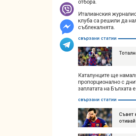
отбора.
Италианския журналис
клуба са решили да на
съблекалнята.
свързани статии
Тоталн
Каталунците ще намал
пропорционално с днит
заплатата на Бълхата 
свързани статии
Съвет 
отивай