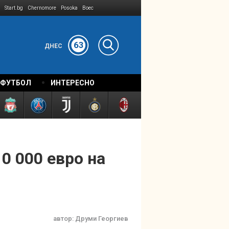
Start.bg
Chernomore
Posoka
Boec
63
ДНЕС
 ФУТБОЛ
ИНТЕРЕСНО
0 000 евро на
автор:
Друми Георгиев