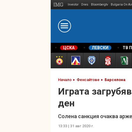
Investor
Dnes
Bloombergtv
Bulgaria On Ai
Megavselena.bg
ЦСКА
ЛЕВСКИ
ТВ 
Начало
Фенсайтове
Барселона
Играта загрубяв
ден
Солена санкция очаква арж
13:33 | 31 авг 2020 г.