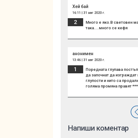
Хей бай
16:11 | 31 авг 2020 г.
2
Много е яко.В световен ма
така....много се кефя
анонимен
13:46 | 31 авг 2020 г.
1
Поредната глупава постъп
да започнат да изграждат 
глупости и нито са продал
голяма промяна правят ***
Напиши коментар