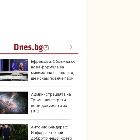
Ефремова: Обсъжда се
Toyota
нова формула за
999 9
минималната заплата,
търси
ще искам повече пари
йките
Администрацията на
Защо 
Тръмп разсекрети
остав
нови документи за
жегат
НЛО
Антонио Бандерас:
Автом
Инфарктът е най-
под з
доброто нещо, което
на дв