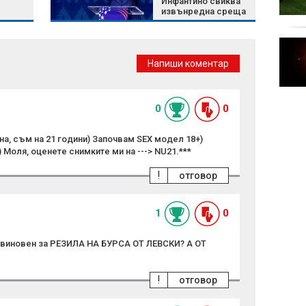
Инфантино свиква
ще искам повече
извънредна среща
средства за майките
на върха на
футбола
Централна емисия
Напиши коментар
0
0
а, съм на 21 години) Започвам SEX модел 18+)
 Моля, оценете снимките ми на ---> NU21.***
!
отговор
1
0
е виновен за РЕЗИЛА НА БУРСА ОТ ЛЕВСКИ? А ОТ
!
отговор