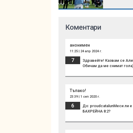
Коментари
анонимен
11:25 | 24 апр 2024 г.
7
Здравейте! Казвам се Алин
Обичам да ме снимат гола)
Тъпако!
23:39 | 1 сеп 2020 г.
6
До: proudcatalunМеси ли 
БАХРЕЙНА 8:2?