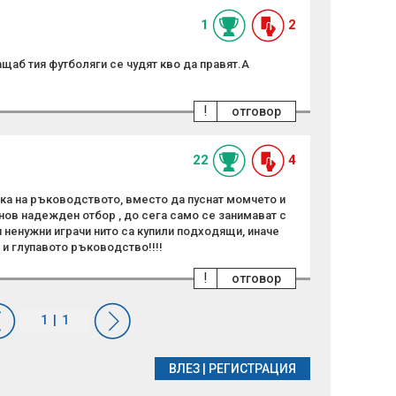
1
2
щаб тия футболяги се чудят кво да правят.А
!
отговор
22
4
ка на ръководството, вместо да пуснат момчето и
нов надежден отбор , до сега само се занимават с
и ненужни играчи нито са купили подходящи, иначе
 и глупавото ръководство!!!!
!
отговор
ВЛЕЗ
|
РЕГИСТРАЦИЯ