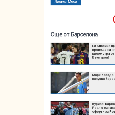
Лионел Меси
Още от Барселона
Ел Класико щ
проведе на н
километра от
България?
Марк Касадо
напуска Барс
Куриоз: Барса
Реал с еднак
оферти за Ро