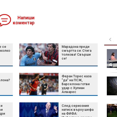
Напиши
коментар
е се
Марадона преди
яколко
смъртта си: Стига
Рецепта за ароматни
толкова! Свърши
задушени миди
се!
за ма
Феран Торес каза
Три смени по 8 часа и
елона?
"да" на ПСЖ,
два отчета дневно:
Барселона готви
удар с Хулиан
Как действа мрежата
Алварес
за фентанил
 и
След сериозния
Министър Ефремова:
ви
натиск върху шефа
Минималната заплата
дри
на ФИФА:
няма да е 620,20 евро,