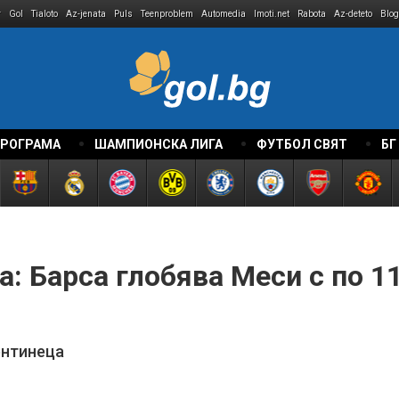
r
Gol
Tialoto
Az-jenata
Puls
Teenproblem
Automedia
Imoti.net
Rabota
Az-deteto
Blog
ПРОГРАМА
ШАМПИОНСКА ЛИГА
ФУТБОЛ СВЯТ
БГ
а: Барса глобява Меси с по 11
ентинеца