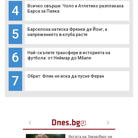
4
Всичко свърши: Чоло и Атлетико разплакаха
Барса за Паяка
5
Барселона натиска Френки де Йонг, а
напрежението в клуба расте
6
Най-скъпите трансфери в историята на
футбола: от Неймар до Мбапе
7
Обрат: Флик не иска да пусне Феран
елова
Яхтата на Зукърбърг не