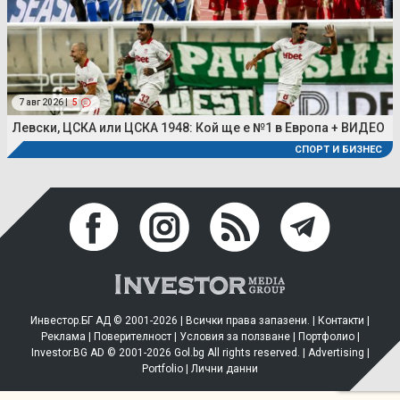
7 авг 2026 |
5
Левски, ЦСКА или ЦСКА 1948: Кой ще е №1 в Европа + ВИДЕО
СПОРТ И БИЗНЕС
Инвестор.БГ АД © 2001-2026 | Всички права запазени. |
Контакти
|
Реклама
|
Поверителност
|
Условия за ползване
|
Портфолио
|
Investor.BG AD © 2001-2026 Gol.bg All rights reserved. |
Advertising
|
Portfolio
|
Лични данни