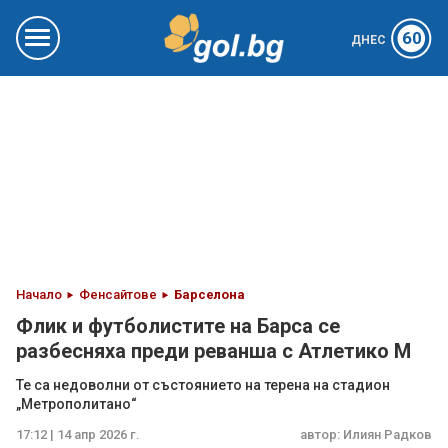
60
ДНЕС
Начало
Фенсайтове
Барселона
Флик и футболистите на Барса се
разбесняха преди реванша с Атлетико М
Те са недоволни от състоянието на терена на стадион
„Метрополитано“
17:12 | 14 апр 2026 г.
автор:
Илиян Радков