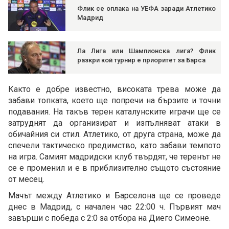
Флик се оплака на УЕФА заради Атлетико
Мадрид
Ла Лига или Шампионска лига? Флик
разкри кой турнир е приоритет за Барса
Както е добре известно, високата трева може да
забави топката, което ще попречи на бързите и точни
подавания. На такъв терен каталунските играчи ще се
затруднят да организират и изпълняват атаки в
обичайния си стил. Атлетико, от друга страна, може да
спечели тактическо предимство, като забави темпото
на игра. Самият мадридски клуб твърдят, че теренът не
се е променил и е в приблизително същото състояние
от месец.
Мачът между Атлетико и Барселона ще се проведе
днес в Мадрид, с начален час 22:00 ч. Първият мач
завърши с победа с 2:0 за отбора на Диего Симеоне.