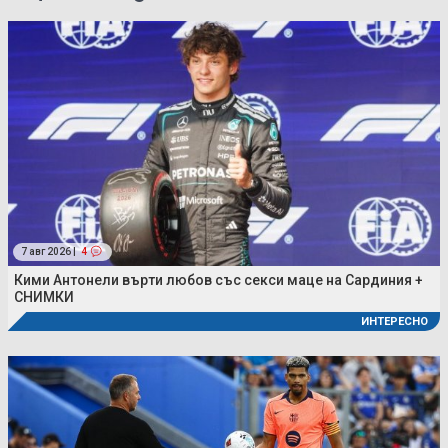
7 авг 2026 |
4
Кими Антонели върти любов със секси маце на Сардиния +
СНИМКИ
ИНТЕРЕСНО