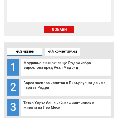
ДОБАВИ
НАЙ-ЧЕТЕНИ
НАЙ-КОМЕНТИРАНИ
1
Моуриньо е в шок: защо Родри избра
Барселона пред Реал Мадрид
2
Барса засилва капитан в Ливърпул, за да има
пари за Родри
3
Татко Хорхе беше най-важният човек в
живота на Лео Меси