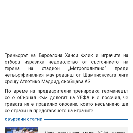
Треньорът на Барселона Ханси Флик и играчите на
отбора изразиха недоволство от състоянието на
терена на стадион „Метрополитано“ преди
четвъртфиналния мач-реванш от Шампионската лига
срещу Атлетико Мадрид, съобщава AS.
По време на предварителна тренировка германецът
се е обърнал към делегат на УЕФА и е посочил, че
тревата не е правилно окосена, което несъмнено ще
се отрази на представянето на играчите.
свързани статии
Нова каталунска мъка: УЕФА поряза