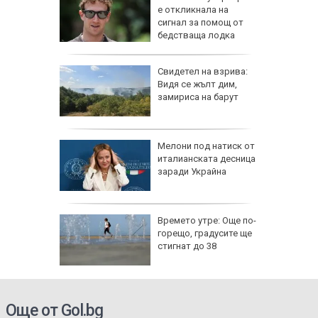
 Събрах
е откликнала на
я опит и
сигнал за помощ от
бедстваща лодка
овен
Свидетел на взрива:
ика в
Видя се жълт дим,
ия,
замириса на барут
 дронове
от 7,4
Мелони под натиск от
олумбия,
италианската десница
щети
заради Украйна
ди
Времето утре: Още по-
бва да
горещо, градусите ще
 всеки
стигнат до 38
щу
Още от Gol.bg