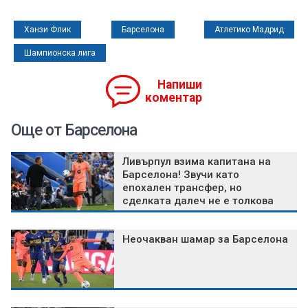
Ханзи Флик
Барселона
Атлетико Мадрид
Шампионска лига
Напиши
коментар
Още от Барселона
Ливърпул взима капитана на
Барселона! Звучи като
епохален трансфер, но
сделката далеч не е толкова
мащабна
Неочакван шамар за Барселона