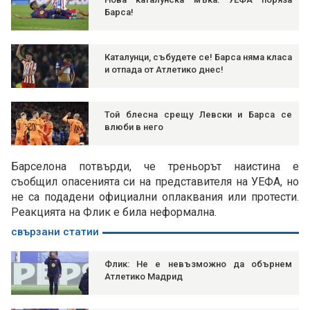
Барса!
Каталунци, събудете се! Барса няма класа
и отпада от Атлетико днес!
Той блесна срещу Левски и Барса се
влюби в него
Барселона потвърди, че треньорът наистина е
съобщил опасенията си на представителя на УЕФА, но
не са подадени официални оплаквания или протести.
Реакцията на Флик е била неформална.
свързани статии
Флик: Не е невъзможно да обърнем
Атлетико Мадрид