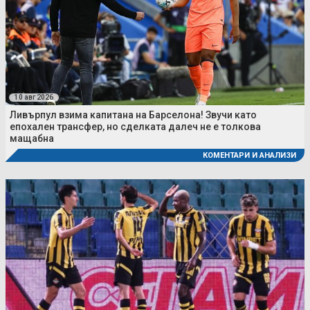
10 авг 2026
Ливърпул взима капитана на Барселона! Звучи като
епохален трансфер, но сделката далеч не е толкова
мащабна
КОМЕНТАРИ И АНАЛИЗИ