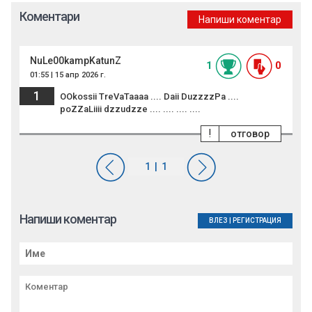
Коментари
Напиши коментар
NuLe00kampKatunZ
1
0
01:55 | 15 апр 2026 г.
1
OOkossii TreVaTaaaa .... Daii DuzzzzPa ....
poZZaLiiii dzzudzze .... .... .... ....
!
отговор
Напиши коментар
ВЛЕЗ
|
РЕГИСТРАЦИЯ