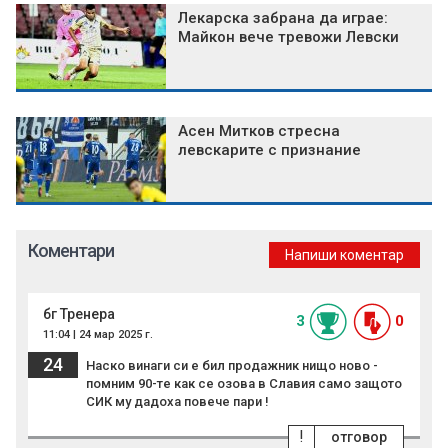
Лекарска забрана да играе:
Майкон вече тревожи Левски
Асен Митков стресна
левскарите с признание
Коментари
Напиши коментар
бг Тренера
3
0
11:04 | 24 мар 2025 г.
24
Наско винаги си е бил продажник нищо ново -
помним 90-те как се озова в Славия само защото
СИК му дадоха повече пари !
!
отговор