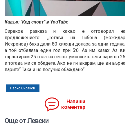
Кадър: "Код спорт" в YouTube
Сираков разказа и какво е отговорил на
предложението: „Тогава на Гибона (Божидар
Искренов) бяха дали 80 хиляди долара за една година,
а той отбеляза един гол при 5:0. Аз им казах: Аз ви
гарантирам 25 гола на сезон, умножете тези пари по 25
и тогава ми се обадете. Ако не ги вкарам, ще ви върна
парите“ Така и не получих обаждане“.
Наско Сираков
Напиши
коментар
Още от Левски