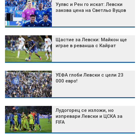
Уулвс и Рен го искат: Левски
закова цена на Светльо Вуцов
Щастие за Левски: Майкон ще
играе в реванша с Кайрат
УЕФА глоби Левски с цели 23
000 евро!
Лудогорец се изложи, но
изпревари Левски и ЦСКА за
FIFA