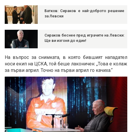
Батков: Сираков е най-доброто решение
за Левски
Сираков беснее пред играчите на Левски:
Ще ви изгоня до един!
На въпрос за снимката, в която бившият нападател
носи екип на ЦСКА, той беше лаконичен: „Това е колаж
за първи април. Точно на първи април го качиха.“