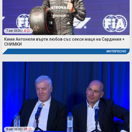
7 авг 2026 |
4
Кими Антонели върти любов със секси маце на Сардиния +
СНИМКИ
ИНТЕРЕСНО
8 авг 2026 |
29