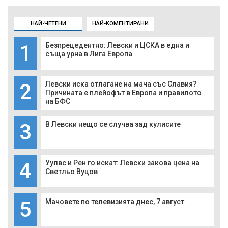
НАЙ-ЧЕТЕНИ
НАЙ-КОМЕНТИРАНИ
1
Безпрецедентно: Левски и ЦСКА в една и
съща урна в Лига Европа
2
Левски иска отлагане на мача със Славия?
Причината е плейофът в Европа и правилото
на БФС
3
В Левски нещо се случва зад кулисите
4
Уулвс и Рен го искат: Левски закова цена на
Светльо Вуцов
5
Мачовете по телевизията днес, 7 август