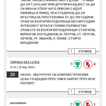
ТАКЪВ, ТАКЪВ Е ПИЯНИЯ УБИЛ 2 ДУШИ ...ТРЯБВА
ДА СИ Т,ЪПЪ,НАР ИЛИ ДРОГИРАН ИД,ИО,Т ЗА ДА
СИ ФЕН НА ОТБОР КАТО ЛЕWСКИ С ИДОЛ
ПИЯНИЦА И УБИЕЦ, ЧЕ И СТАДИОНА ДА СИ
КРЪСТИШ НА ПРЕСТЪПНИКА ОТ ДС,100 ГОДИНИ
СРАМ ЗА БЪЛГАРИЯ ПОДХУЕНЦИ.БЕЗ НИТО ЕДИН
ФУТБОЛИСТ ИГРАЛ В ГОЛЯМО ПЪРВЕНСТВО
СРАМ СТЕ ЗА БЪЛГАРИЯ ПОДХУЕНЦИ! СТОИЧКОВ,
БЕРБАТОВ, КОСТАДИНОВ, М. ПЕТРОВ, СТ. ПЕТРОВ,
ЛЕЧКОВ, ТР. ИВАНОВ, Л. ПЕНЕВ , СТОЙЧО
МЛАДЕНОВ!
!
отговор
СИРАКА ЕБА ЦСКА
7
4
21:41 | 23 мар 2025 г.
20
НАСКО - ЕБАЧЧЧЧЪТ НА КОМУНИСТИЧЕСКИЯ
ЦСКА СЪЗДАДЕН ПРЕЗ 1948 И ЗАКРИТ ПРЕЗ 2016!
РЕСПЕКТ!
!
отговор
анонимен
7
1