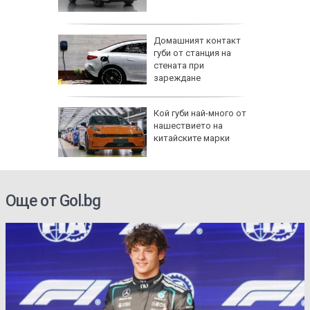
ова
Домашният контакт
н старт в
губи от станция на
стената при
зареждане
ра:
Кой губи най-много от
и
нашествието на
за
китайските марки
 щети от
Още от Gol.bg