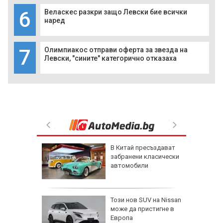
6
Веласкес разкри защо Левски бие всички
наред
7
Олимпиакос отправи оферта за звезда на
Левски, "сините" категорично отказаха
 след
В Китай пресъздават
HI: В
забранени класически
а
автомобили
паринг
Гасиев
л
Този нов SUV на Nissan
нът край
може да пристигне в
Европа