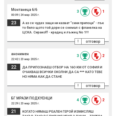
Монтанеца 6/6
3
1
00:09 | 24 мар 2025 г.
23
А аз се чудех защи ни казват "сини припоци" - пък
то било щото той дори се снемал с фланелка на
ЦСКА. Сиракoff - крадец и лъжец No 1!!!
!
отговор
анонимен
3
2
22:42 | 23 мар 2025 г.
22
ДА ПРИПОЗНАЕШ ОТБОР НА 16О КМ ОТ СОФИЯ И
ОЧАКВАШ ВСИЧКИ ОКОЛНИ ДА СА *** КАТО ТЕБЕ
НО НЯМА КАК ДА СТАНЕ
!
отговор
БГ МРАЗИ ПОДХУЕНЦИ
4
2
22:29 | 23 мар 2025 г.
21
КОГАТО НЯМАШ РЕАЛЕН ГЕРОЙ ИЗМИСЛЯШ