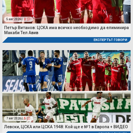
5 авг 2026 |
3
Петър Витанов: ЦСКА има всичко необходимо да елиминира
Макаби Тел Авив
ЕКСПЕРТЪТ ГОВОРИ
7 авг 2026 |
5
Левски, ЦСКА или ЦСКА 1948: Кой ще е №1 в Европа + ВИДЕО