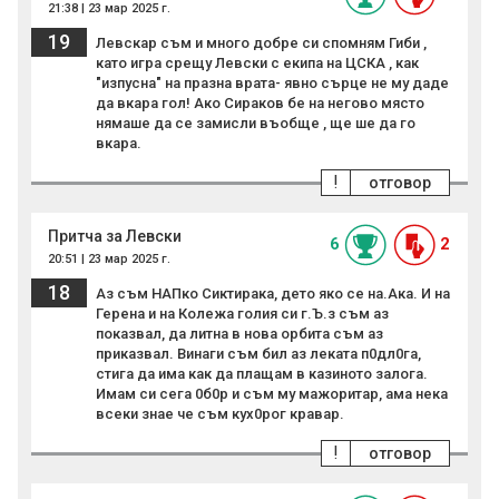
21:38 | 23 мар 2025 г.
19
Левскар съм и много добре си спомням Гиби ,
като игра срещу Левски с екипа на ЦСКА , как
"изпусна" на празна врата- явно сърце не му даде
да вкара гол! Ако Сираков бе на негово място
нямаше да се замисли въобще , ще ше да го
вкара.
!
отговор
Притча за Левски
6
2
20:51 | 23 мар 2025 г.
18
Аз съм НАПко Сиктирака, дето яко се на.Ака. И на
Герена и на Колежа голия си г.Ъ.з съм аз
показвал, да литна в нова орбита съм аз
приказвал. Винаги съм бил аз леката п0дл0га,
стига да има как да плащам в казиното залога.
Имам си сега 0б0р и съм му мажоритар, ама нека
всеки знае че съм кух0рог кравар.
!
отговор