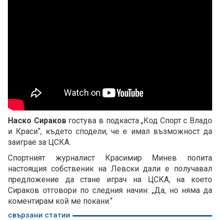
Наско Сираков
гостува в подкаста „Код Спорт с Владо
и Краси“, където сподели, че е имал възможност да
заиграе за ЦСКА.
Спортният журналист Красимир Минев попита
настоящия собственик на Левски дали е получавал
предложение да стане играч на ЦСКА, на което
Сираков отговори по следния начин: „Да, но няма да
коментирам кой ме покани.“
свързани статии