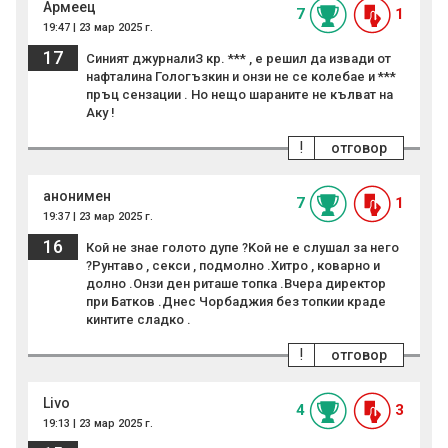
Армеец
7
1
19:47 | 23 мар 2025 г.
17
Синият джурналиЗ кр. *** , е решил да извади от
нафталина Гологъзкин и онзи не се колебае и ***
пръц сензации . Но нещо шараните не кълват на
Аку !
!
отговор
анонимен
7
1
19:37 | 23 мар 2025 г.
16
Кой не знае голото дупе ?Kой не е слушал за него
?Рунтаво , секси , подмолно .Хитро , коварно и
долно .Онзи ден риташе топка .Вчера директор
при Батков .Днес Чорбаджия без топкии краде
кинтите сладко .
!
отговор
Livo
4
3
19:13 | 23 мар 2025 г.