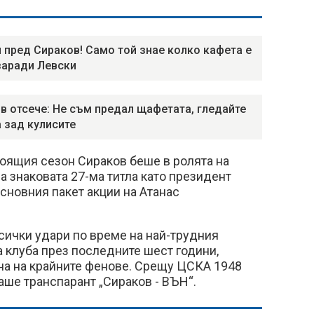
 пред Сираков! Само той знае колко кафета е
заради Левски
в отсече: Не съм предал щафетата, гледайте
 зад кулисите
стоящия сезон Сираков беше в ролята на
а знаковата 27-ма титла като президент
сновния пакет акции на Атанас
сички удари по време на най-трудния
а клуба през последните шест години,
на на крайните фенове. Срещу ЦСКА 1948
маше транспарант „Сираков - ВЪН“.