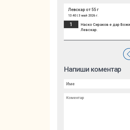
Левскар от 55 г
13:40 | 3 май 2026 г.
1
Наско Сираков е дар Божии
Левскар.
Напиши коментар