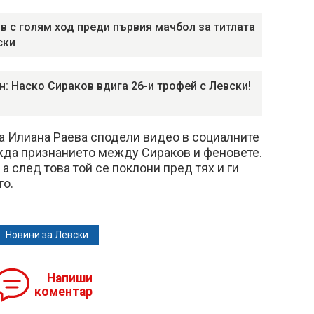
в с голям ход преди първия мачбол за титлата
ски
н: Наско Сираков вдига 26-и трофей с Левски!
а Илиана Раева сподели видео в социалните
ижда признанието между Сираков и феновете.
 а след това той се поклони пред тях и ги
то.
Новини за Левски
Напиши
коментар