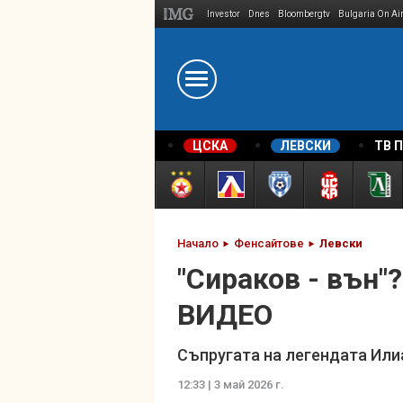
Investor
Dnes
Bloombergtv
Bulgaria On Ai
Megavselena.bg
ЦСКА
ЛЕВСКИ
ТВ 
Начало
Фенсайтове
Левски
"Сираков - вън"
ВИДЕО
Съпругата на легендата Или
12:33 | 3 май 2026 г.