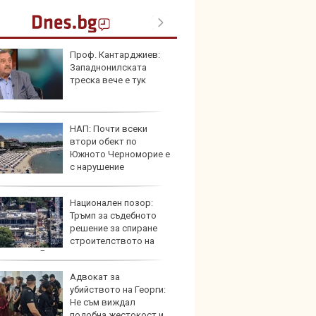
Проф. Кантарджиев:
Новат
Западнонилската
Honda
треска вече е тук
индий
НАП: Почти всеки
Опасно
втори обект по
остав
Южното Черноморие е
работ
с нарушение
Национален позор:
По-бър
Тръмп за съдебното
по-пре
решение за спиране
Royce 
строителството на
коли 
та зала в Белия дом
Адвокат за
Toyota
убийството на Георги:
999 9
Не съм виждал
търси
подобна жестокост и