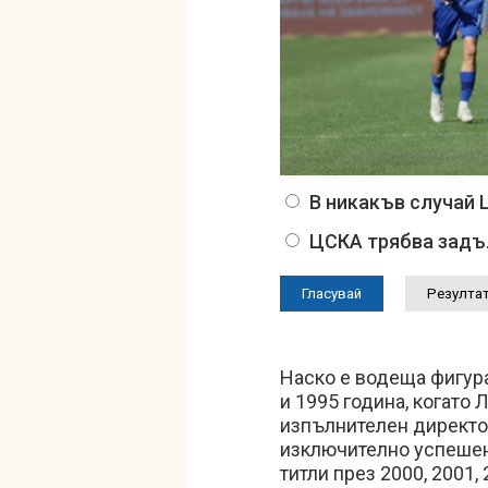
В никакъв случай 
ЦСКА трябва задъл
Наско е водеща фигура 
и 1995 година, когато
изпълнителен директо
изключително успешен 
титли през 2000, 2001, 