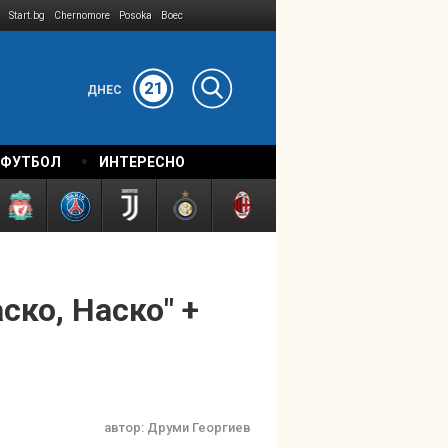
Start.bg
Chernomore
Posoka
Boec
21
ДНЕС
 ФУТБОЛ
ИНТЕРЕСНО
ско, Наско" +
автор:
Друми Георгиев