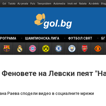
r
Gol
Tialoto
Az-jenata
Puls
Teenproblem
Automedia
Imoti.net
Rabota
Az-deteto
Blog
ПРОГРАМА
ШАМПИОНСКА ЛИГА
ФУТБОЛ СВЯТ
БГ
? Феновете на Левски пеят "На
ана Раева сподели видео в социалните мрежи