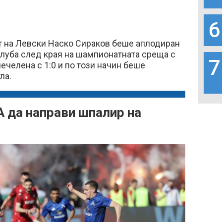
6
т на Левски Наско Сираков беше аплодиран
клуба след края на шампионатната среща с
7
ечелена с 1:0 и по този начин беше
тла.
 да направи шпалир на