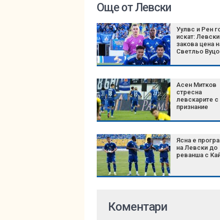
Още от Левски
Уулвс и Рен г
искат: Левски
закова цена н
Светльо Вуцо
Асен Митков
стресна
левскарите с
признание
Ясна е прогр
на Левски до
реванша с Ка
Коментари