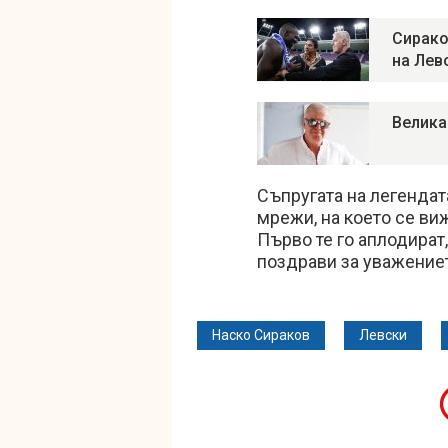
Сирако
на Лев
Велика
Съпругата на легендат
мрежи, на което се в
Първо те го аплодират,
поздрави за уважение
Наско Сираков
Левски