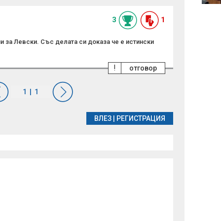
въздуха
садиз
безпр
3
1
 за Левски. Със делата си доказа че е истински
!
отговор
ВЛЕЗ
|
РЕГИСТРАЦИЯ