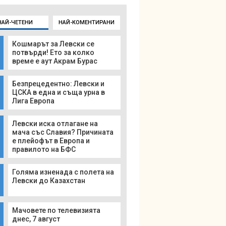
НАЙ-ЧЕТЕНИ
НАЙ-КОМЕНТИРАНИ
Кошмарът за Левски се
потвърди! Ето за колко
време е аут Акрам Бурас
Безпрецедентно: Левски и
ЦСКА в една и съща урна в
Лига Европа
Левски иска отлагане на
мача със Славия? Причината
е плейофът в Европа и
правилото на БФС
Голяма изненада с полета на
Левски до Казахстан
Мачовете по телевизията
днес, 7 август