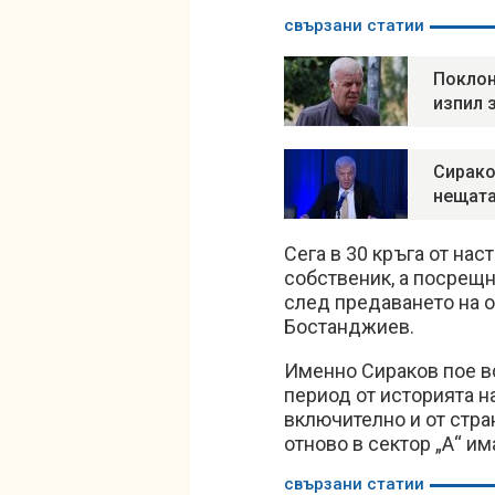
свързани статии
Поклон
изпил 
Сирако
нещата
Сега в 30 кръга от на
собственик, а посрещн
след предаването на о
Бостанджиев.
Именно Сираков пое в
период от историята н
включително и от стра
отново в сектор „А“ и
свързани статии