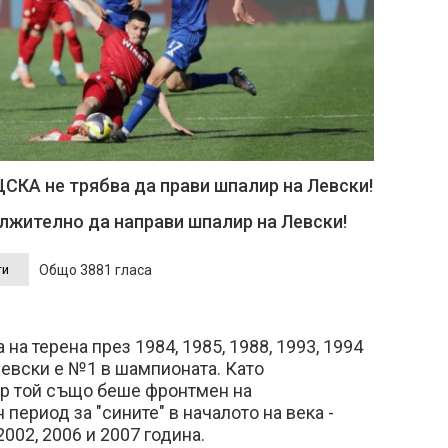
ЦСКА не трябва да прави шпалир на Левски!
жително да направи шпалир на Левски!
Общо 3881 гласа
на терена през 1984, 1985, 1988, 1993, 1994
 Левски е №1 в шампионата. Като
р той също беше фронтмен на
период за "сините" в началото на века -
2002, 2006 и 2007 година.