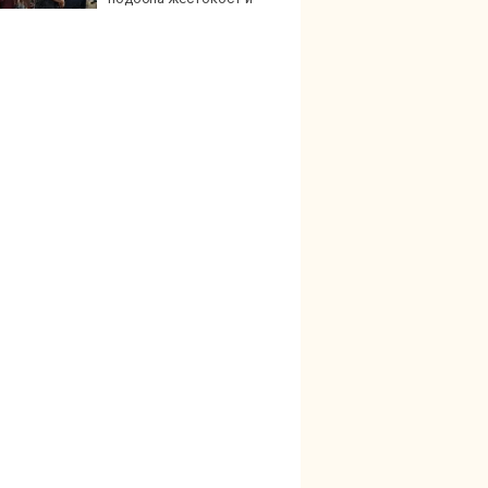
ъм от непълнолетни, случаят е
ецедентен