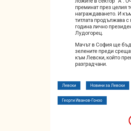
ложите в сектор “А”. 
преминат през целия те
награждаването. И къ
титлата продължава с 
година лично президен
Лудогорец.
Мачът в София ще бъде
зелените преди среща
към Левски, който пре
разградчани.
Левски
Новини за Левски
Георги Иванов-Гонзо