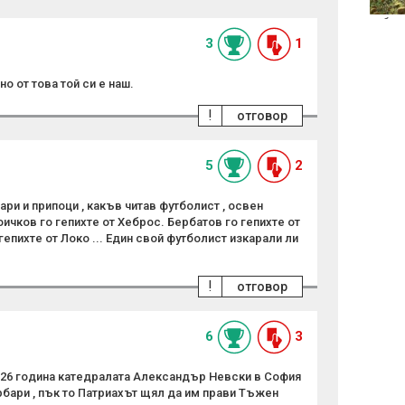
небет
3
1
о от това той си е наш.
!
отговор
5
2
ри и припоци , какъв читав футболист , освен
оичков го гепихте от Хеброс. Бербатов го гепихте от
гепихте от Локо ... Един свой футболист изкарали ли
!
отговор
6
3
2026 година катедралата Александър Невски в София
рбари , пък то Патриахът щял да им прави Тъжен