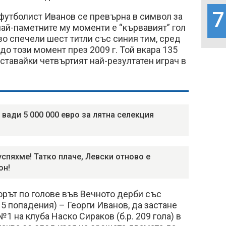
7
 футболист Иванов се превърна в символ за
 най-паметните му моменти е “кървавият” гол
зо спечели шест титли със синия тим, сред
до този момент през 2009 г. Той вкара 135
 ставайки четвъртият най-резултатен играч в
 вади 5 000 000 евро за лятна селекция
успяхме! Татко плаче, Левски отново е
он!
орът по голове във Вечното дерби със
15 попадения) – Георги Иванов, да застане
1 на клуба Наско Сираков (б.р. 209 гола) в