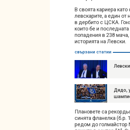
В своята кариера като
левскарите, а един от
в дербито с ЦСКА. Гон
които бе и последната 
попадения в 238 мача,
историята на Левски.
свързани статии
Левски
Дядо, 
шампи
Плановете са рекордь
синята фланелка (б.р. 
редом до голмайстор №