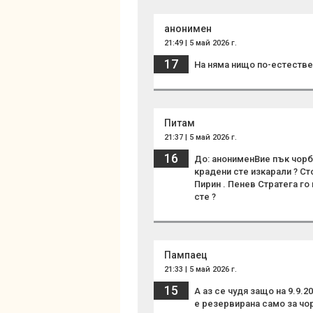
анонимен
21:49 | 5 май 2026 г.
17
На няма нищо по-естествен
Питам
21:37 | 5 май 2026 г.
16
До: анонименВие пък чорба
крадени сте изкарали ? Ст
Пирин . Пенев Стратега го 
сте ?
Пампаец
21:33 | 5 май 2026 г.
15
А аз се чудя защо на 9.9.
е резервирана само за чо