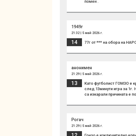
помен .
1949г
21:32 | 5 май 2026 г.
14
77г от *** на обора на Н
анонимен
21:29 | 5 май 2026 г.
13
Като футболист ГОМЗО е кр
след 13минути игра за 1г.
са изкарали причината е 
Рогач
21:29 | 5 май 2026 г.
12
Гонзо е изключително кор