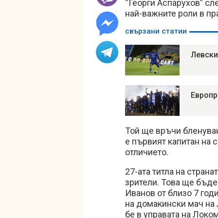
“Георги Аспарухов” сле
най-важните роли в пр
свързани статии
Левски
Европр
Той ще връчи бленуван
е първият капитан на 
отличието.
27-ата титла на стран
зрители. Това ще бъде
Иванов от близо 7 год
на домакински мач на 
бе в управата на Локо