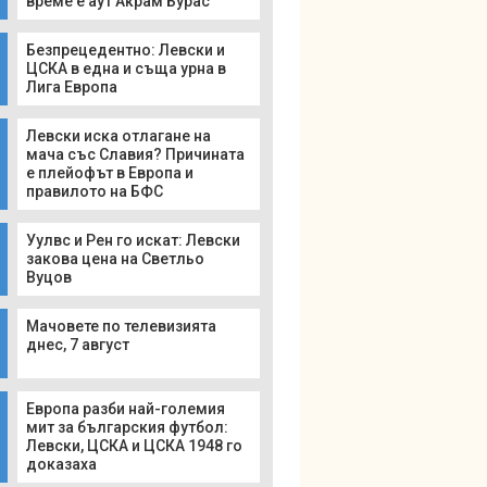
време е аут Акрам Бурас
Безпрецедентно: Левски и
ЦСКА в една и съща урна в
Лига Европа
Левски иска отлагане на
мача със Славия? Причината
е плейофът в Европа и
правилото на БФС
Уулвс и Рен го искат: Левски
закова цена на Светльо
Вуцов
Мачовете по телевизията
днес, 7 август
Европа разби най-големия
мит за българския футбол:
Левски, ЦСКА и ЦСКА 1948 го
доказаха