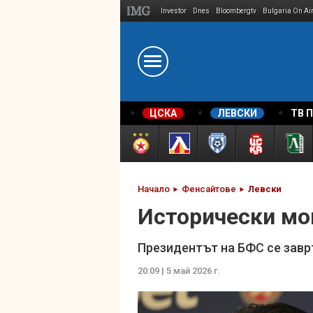
Investor
Dnes
Bloombergtv
Bulgaria On Ai
Megavselena.bg
ЦСКА
ЛЕВСКИ
ТВ 
Начало
Фенсайтове
Левски
Исторически мом
Президентът на БФС се завръ
20:09 | 5 май 2026 г.