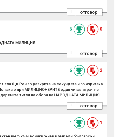
!
отговор
6
0
АРОДНАТА МИЛИЦИЯ.
!
отговор
6
2
ъгла 0 ,в Рен го разкриха на секундата и го изритаха
 Но така е при МИЛИЦИОНЕРИТЕ един читав играч не
подарените титли на обора на НАРОДНАТА МИЛИЦИЯ.
!
отговор
1
1
ектен шеф към всички живи и умрели български