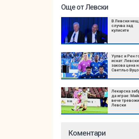
Още от Левски
В Левски нещ
случва зад
кулисите
Уулвс и Рен г
искат: Левски
закова цена н
Светльо Вуцо
Лекарска заб
да играе: Май
вече тревож
Левски
Коментари