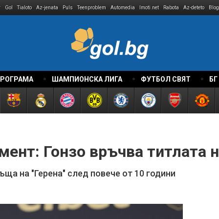
r
Gol
Tialoto
Az-jenata
Puls
Teenproblem
Automedia
Imoti.net
Rabota
Az-deteto
Blog
ПРОГРАМА
ШАМПИОНСКА ЛИГА
ФУТБОЛ СВЯТ
БГ
ент: Гонзо връчва титлата н
ща на "Герена" след повече от 10 години