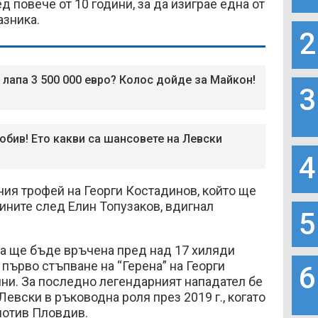
д повече от 10 години, за да изиграе една от
азника.
2
 лапа 3 500 000 евро? Колос дойде за Майкон!
3
обив! Ето какви са шансовете на Левски
4
ия трофей на Георги Костадинов, който ще
сините след Елин Топузаков, вдигнал
5
ата ще бъде връчена пред над 17 хиляди
 първо стъпване на “Герена” на Георги
6
ини. За последно легендарният нападател бе
Левски в ръководна роля през 2019 г., когато
мотив Пловдив.