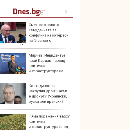
Сметната палата:
Кой гу
Твърденията за
нашес
конфликт на интереси
китай
на Главчев с
жените от НС одити са спекулативни
Мирчев: Инцидентът
Новат
край Кардам - срещу
Honda
критична
индий
инфраструктура на
ва от НАТО
Костадинов за
Опасно
нахлулия дрон: Какъв
остав
е дронът? Украински,
работ
руски или ирански?
Няма поражения върху
По-бър
критична
по-пре
инфраструктура след
Royce 