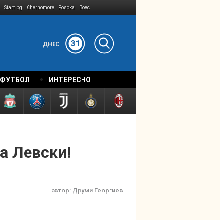
Start.bg
Chernomore
Posoka
Boec
31
ДНЕС
 ФУТБОЛ
ИНТЕРЕСНО
а Левски!
автор:
Друми Георгиев