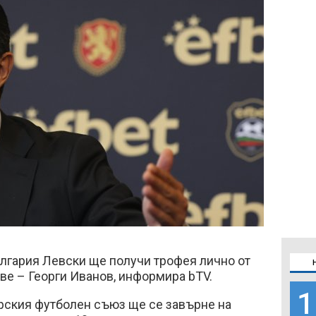
лгария Левски ще получи трофея лично от
ве – Георги Иванов, информира bTV.
1
рския футболен съюз ще се завърне на