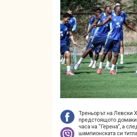
Треньорът на Левски Х
предстоящото домакин
часа на “Герена”, а сл
шампионската си титла