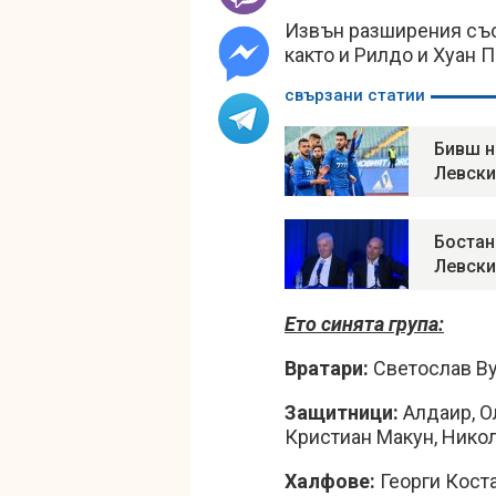
Извън разширения със
както и Рилдо и Хуан П
свързани статии
Бивш н
Левски
Бостан
Левски
Ето синята група:
Вратари:
Светослав Ву
Защитници:
Алдаир, О
Кристиан Макун, Нико
Халфове:
Георги Коста