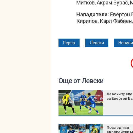
Митков, Акрам Бурас, 
Нападатели:
Евертон 
Кирилов, Карл Фабиен
Переа
Левски
Новини
Още от Левски
Левски трепе
за Евертон Ба
Последният
европейски м