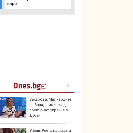
евро
Захарова: Милиардите
Създа
на Запада можеха да
поема
превърнат Украйна в
дизайн
Дубай
Учени: Речта на децата
Китай