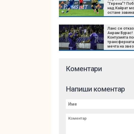
"Герена"? По
над Кайрат м
остане завина
историята на
Левски
Ланс се отказ
Акрам Бурас!
Контузията по
трансферната
мечта на зве
на Левски
Коментари
Напиши коментар