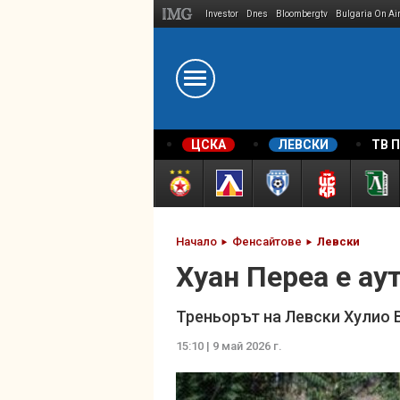
Investor
Dnes
Bloombergtv
Bulgaria On Ai
Megavselena.bg
ЦСКА
ЛЕВСКИ
ТВ 
Начало
Фенсайтове
Левски
Хуан Переа е ау
Треньорът на Левски Хулио 
15:10 | 9 май 2026 г.