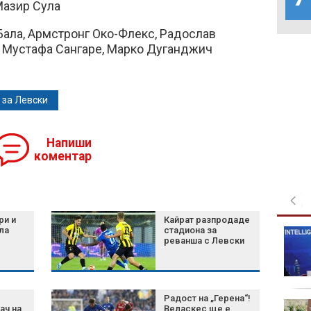
Мазир Сула
Бала, Армстронг Око-Флекс, Радослав
, Мустафа Сангаре, Марко Дуганджич
 за Левски
Напиши
коментар
ри и
Кайрат разпродаде
ла
стадиона за
Рецепта за пухкави
реванша с Левски
италиански бухти с
йогурт
Радост на „Герена“!
Сметище в Пловдив:
ач на
Веласкес ще е