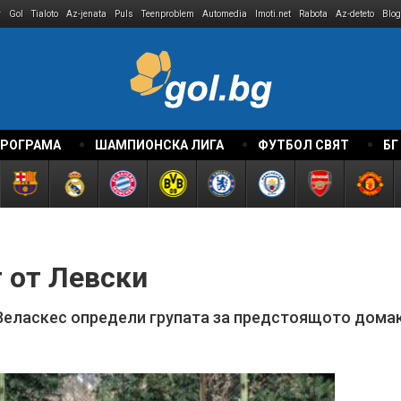
r
Gol
Tialoto
Az-jenata
Puls
Teenproblem
Automedia
Imoti.net
Rabota
Az-deteto
Blog
ПРОГРАМА
ШАМПИОНСКА ЛИГА
ФУТБОЛ СВЯТ
БГ
т от Левски
Веласкес определи групата за предстоящото дома