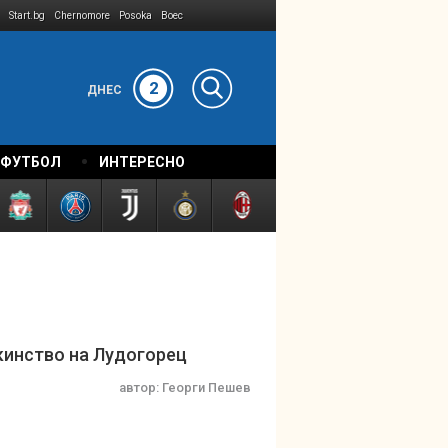
Start.bg
Chernomore
Posoka
Boec
2
ДНЕС
 ФУТБОЛ
ИНТЕРЕСНО
кинство на Лудогорец
автор:
Георги Пешев