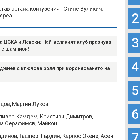
тав остана контузеният Стипе Вуликич,
2
ереа.
3
а ЦСКА и Левски: Най-великият клуб празнува!
 е шампион!
4
джиев с ключова роля при коронясването на
5
цов, Мартин Луков
6
ливер Камдем, Кристиан Димитров,
ла Серафимов, Майкон
7
динов, Гашпер Търдин, Карлос Охене, Асен