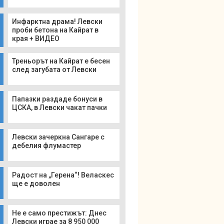
Инфарктна драма! Левски
проби бетона на Кайрат в
края + ВИДЕО
Треньорът на Кайрат е бесен
след загубата от Левски
Папазки раздаде бонуси в
ЦСКА, в Левски чакат пачки
Левски зачеркна Сангаре с
дебелия флумастер
Радост на „Герена“! Веласкес
ще е доволен
Не е само престижът: Днес
Левски играе за 8 950 000