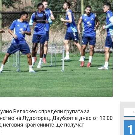
улио Веласкес определи групата за
ство на Лудогорец. Двубоят е днес от 19:00
ед неговия край сините ще получат
1
.