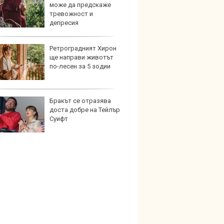
може да предскаже
синит
тревожност и
автоп
депресия
Ретроградният Хирон
Коя е
ще направи животът
екстр
по-лесен за 5 зодии
нов а
Бракът се отразява
Защо
доста добре на Тейлър
произ
Суифт
възро
забра
електрическа турбина