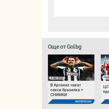
Още от Gol.bg
5 ав
5 авг 2026
В Арсенал чакат
ЦС
секси бразилка +
пр
СНИМКИ
ИНТЕРЕСНО