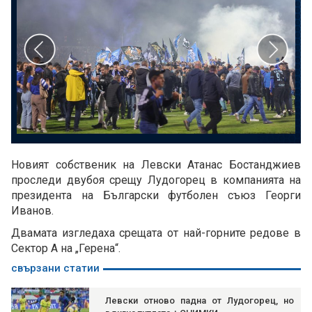
Новият собственик на Левски Атанас Бостанджиев
проследи двубоя срещу Лудогорец в компанията на
президента на Български футболен съюз Георги
Иванов.
Двамата изгледаха срещата от най-горните редове в
Сектор А на „Герена“.
свързани статии
Левски отново падна от Лудогорец, но