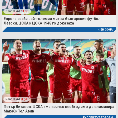
6 авг 2026 |
11
Европа разби най-големия мит за българския футбол:
Левски, ЦСКА и ЦСКА 1948 го доказаха
ФЕН ЗОНА
5 авг 2026 |
3
Петър Витанов: ЦСКА има всичко необходимо да елиминира
Макаби Тел Авив
ЕКСПЕРТЪТ ГОВОРИ