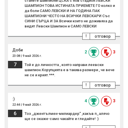
станете шампиони ЦСКА с нов стадион ЛЕВСКИ
ШАМПИОН ТОВА ИСТИНАТА ПРИЕМЕТЕ ГО колко и
да боли САМО ЛЕВСКИ И НА ГОДИНА ПАК
ШАМПИОНИ ЧЕСТО НА ВСИЧКИ ЛЕВСКАРИ Със
СИНИ СЪРЦА И ЗА Всички които не доживяха да
видят Левски Шампион и САМО ЛЕВСКИ
!
отговор
Доби
2
3
23:08 | 9 май 2026 г.
7
Той е до личността , която направи леевски
шампион.Корупцията е в такива размери , че вече
не се и крият.***.
!
отговор
:)
4
3
22:44 | 9 май 2026 г.
6
Тоз ,,джентълмен-милиардер" ,какъв п_алячо
ще се окаже-само чакайте и гледайте! :)