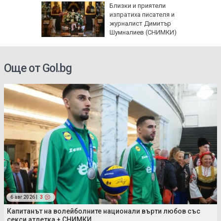
иззеха
Близки и приятели
 опасни
изпратиха писателя и
журналист Димитър
Шумналиев (СНИМКИ)
Още от Gol.bg
6 авг 2026 |
3
Капитанът на волейболните национали върти любов със
секси атлетка + СНИМКИ