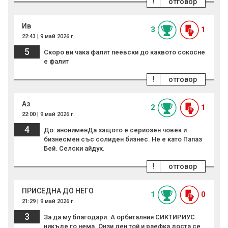
!
отговор
Ив
3
1
22:43 | 9 май 2026 г.
5
Скоро ви чака фалит пеевски до каквото сокосне
е фалит
!
отговор
Аз
2
1
22:00 | 9 май 2026 г.
4
До: анонименДа защото е сериозен човек и
бизнесмен със солиден бизнес. Не е като Папаз
Бей. Селски айдук.
!
отговор
ПРИСЕДНА ДО НЕГО
1
0
21:29 | 9 май 2026 г.
3
За да му благодари. А орбиталния СИКТИРИУС
никъде го нема. Онзи ден той и раефка доста се