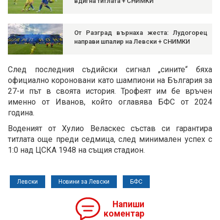
вдигна титлата + СНИМКИ
От Разград върнаха жеста: Лудогорец
направи шпалир на Левски + СНИМКИ
След последния съдийски сигнал „сините“ бяха
официално короновани като шампиони на България за
27-и път в своята история. Трофеят им бе връчен
именно от Иванов, който оглавява БФС от 2024
година.
Воденият от Хулио Веласкес състав си гарантира
титлата още преди седмица, след минимален успех с
1:0 над ЦСКА 1948 на същия стадион.
Левски
Новини за Левски
БФС
Напиши
коментар