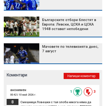
Българските отбори блестят в
Европа: Левски, ЦСКА и ЦСКА
1948 остават непобедени
Мачовете по телевизията днес,
7 август
Коментари
Напиши коментар
анонимен
1
3
00:42 | 10 май 2026 г.
8
Смешници Ловешки с тая злоба никога няма да