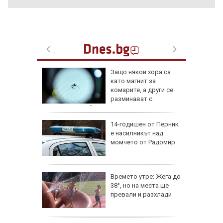
аничават
Защо някои хора са
м София
като магнит за
", АМ
комарите, а други се
разминават с
ухапванията им?
веждите
14-годишен от Перник
ве по
е насилникът над
ежите от
момчето от Радомир
аврили с
те е
Времето утре: Жега до
ой и
38°, но на места ще
домир
превали и разхлади