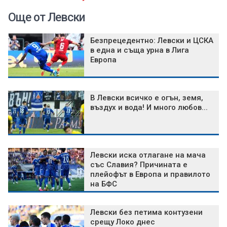
Още от Левски
Безпрецедентно: Левски и ЦСКА
в една и съща урна в Лига
Европа
В Левски всичко е огън, земя,
въздух и вода! И много любов...
Левски иска отлагане на мача
със Славия? Причината е
плейофът в Европа и правилото
на БФС
Левски без петима контузени
срещу Локо днес