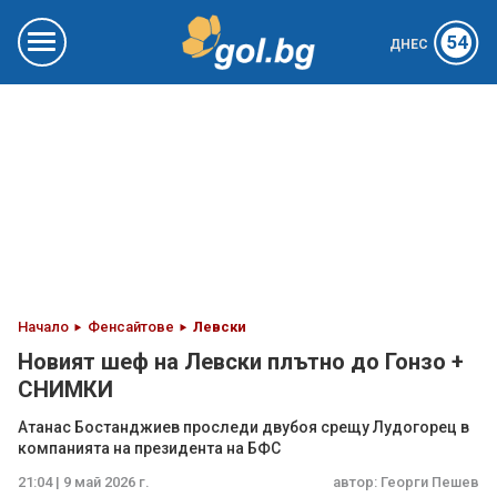
54
ДНЕС
Начало
Фенсайтове
Левски
Новият шеф на Левски плътно до Гонзо +
СНИМКИ
Атанас Бостанджиев проследи двубоя срещу Лудогорец в
компанията на президента на БФС
21:04 | 9 май 2026 г.
автор:
Георги Пешев