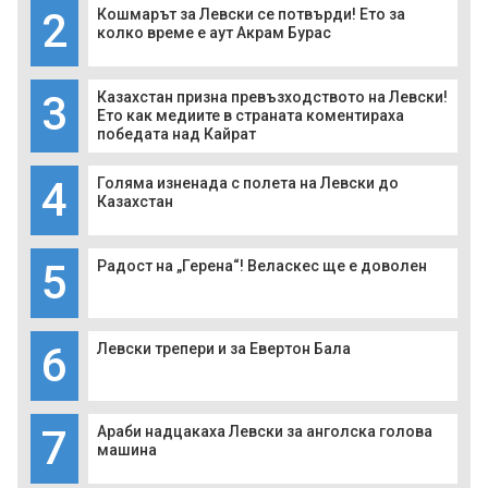
2
Кошмарът за Левски се потвърди! Ето за
колко време е аут Акрам Бурас
3
Казахстан призна превъзходството на Левски!
Ето как медиите в страната коментираха
победата над Кайрат
4
Голяма изненада с полета на Левски до
Казахстан
5
Радост на „Герена“! Веласкес ще е доволен
6
Левски трепери и за Евертон Бала
7
Араби надцакаха Левски за анголска голова
машина