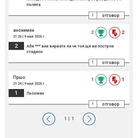
пъчиха.
!
отговор
анонимен
2
2
21:26 | 9 май 2026 г.
2
Абе *** вие вярвате ли че тоя ще ви построи
стадион
!
отговор
Пршо
1
1
21:24 | 9 май 2026 г.
1
Льохман
!
отговор