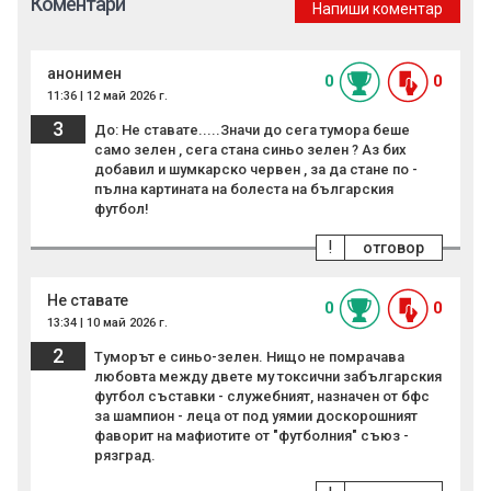
Коментари
Напиши коментар
анонимен
0
0
11:36 | 12 май 2026 г.
3
До: Не ставате.....Значи до сега тумора беше
само зелен , сега стана синьо зелен ? Аз бих
добавил и шумкарско червен , за да стане по -
пълна картината на болеста на българския
футбол!
!
отговор
Не ставате
0
0
13:34 | 10 май 2026 г.
2
Туморът е синьо-зелен. Нищо не помрачава
любовта между двете му токсични забългарския
футбол съставки - служебният, назначен от бфс
за шампион - леца от под уямии доскорошният
фаворит на мафиотите от "футболния" съюз -
рязград.