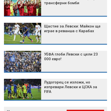
трансферни бомби
Щастие за Левски: Майкон ще
играе в реванша с Карабах
УЕФА глоби Левски с цели 23
000 евро!
Лудогорец се изложи, но
изпревари Левски и ЦСКА за
FIFA