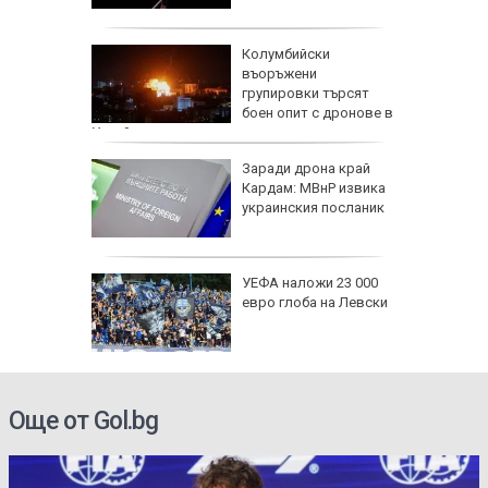
и чичо
Колумбийски
ол в
въоръжени
дско
групировки търсят
боен опит с дронове в
Украйна
арва
Заради дрона край
имптоми
Кардам: МВнР извика
украинския посланик
е
: В
УЕФА наложи 23 000
чти
евро глоба на Левски
а си
инги за
Още от Gol.bg