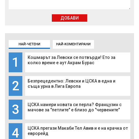
ДОБАВИ
НАЙ-ЧЕТЕНИ
НАЙ-КОМЕНТИРАНИ
1
Кошмарът за Левски се потвърди! Ето за
колко време е аут Акрам Бурас
2
Безпрецедентно: Левски и ЦСКА в една и
съща урна в Лига Европа
3
ЦСКА намери новата си перла? Французин с
мачове за "петлите" е близо до "червените"
4
ЦСКА прегази Макаби Тел Авив и е на крачка от
еврорейд