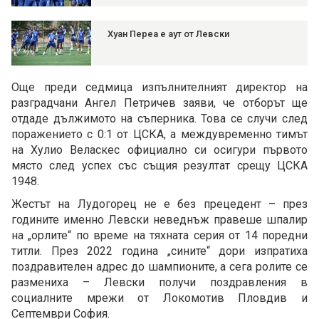
Хуан Переа е аут от Левски
Още преди седмица изпълнителният директор на
разградчани Ангел Петричев заяви, че отборът ще
отдаде дължимото на съперника. Това се случи след
поражението с 0:1 от ЦСКА, а междувременно тимът
на Хулио Веласкес официално си осигури първото
място след успех със същия резултат срещу ЦСКА
1948.
Жестът на Лудогорец не е без прецедент – през
годините именно Левски неведнъж правеше шпалир
на „орлите“ по време на тяхната серия от 14 поредни
титли. През 2022 година „сините“ дори изпратиха
поздравителен адрес до шампионите, а сега ролите се
размениха – Левски получи поздравления в
социалните мрежи от Локомотив Пловдив и
Септември София.