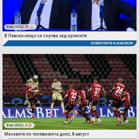
8 авг 2026 |
26
В Левски нещо се случва зад кулисите
КОМЕНТАРИ И АНАЛИЗИ
8 авг 2026 |
4
Мачовете по телевизията днес, 8 август