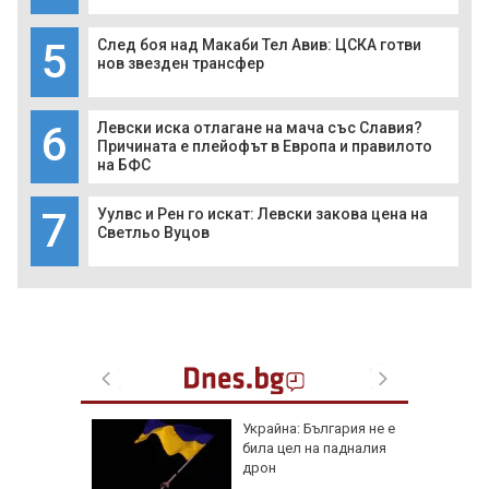
5
След боя над Макаби Тел Авив: ЦСКА готви
нов звезден трансфер
6
Левски иска отлагане на мача със Славия?
Причината е плейофът в Европа и правилото
на БФС
7
Уулвс и Рен го искат: Левски закова цена на
Светльо Вуцов
че
Украйна: България не е
е
била цел на падналия
он към
дрон