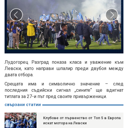
Лудогорец Разград показа класа и уважение към
Левски, като направи шпалир преди двубоя между
двата отбора.
Срещата има и символично значение – след
последния съдийски сигнал „сините“ ще вдигнат
титлата за 27-и път пред своите привърженици.
свързани статии
Клубове от първенство от Топ 5 в Европа
искат мотора на Левски