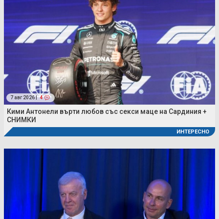
7 авг 2026 |
4
Кими Антонели върти любов със секси маце на Сардиния +
СНИМКИ
ИНТЕРЕСНО