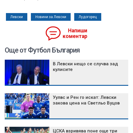
Левски
Новини за Левски
Лудогорец
Напиши
коментар
Още от Футбол България
В Левски нещо се случва зад
кулисите
Уулвс и Рен го искат: Левски
закова цена на Светльо Вуцов
ЦСКА взривява поне още три