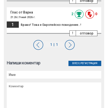
!
отговор
Глас от Варна
2
0
21:26 | 9 май 2026 г.
1
Браво! Това е Европейско поведение..!
!
отговор
Напиши коментар
ВЛЕЗ
|
РЕГИСТРАЦИЯ