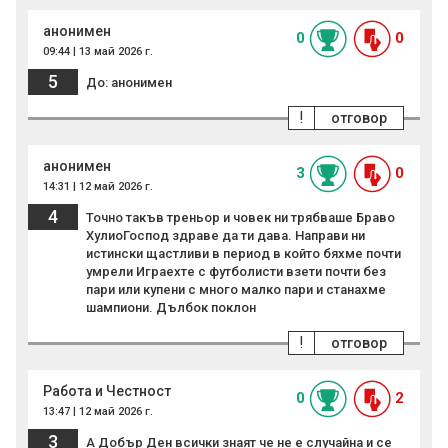
анонимен
0
0
09:44 | 13 май 2026 г.
5
До: анонимен
!
отговор
анонимен
3
0
14:31 | 12 май 2026 г.
4
Точно такъв треньор и човек ни трябваше Браво
ХулиоГоспод здраве да ти дава. Направи ни
истински щастливи в период в който бяхме почти
умрели Играехте с футболисти взети почти без
пари или купени с много малко пари и станахме
шампиони. Дълбок поклон
!
отговор
Работа и Честност
0
2
13:47 | 12 май 2026 г.
3
А Добър Ден всички знаят че не е случайна и се