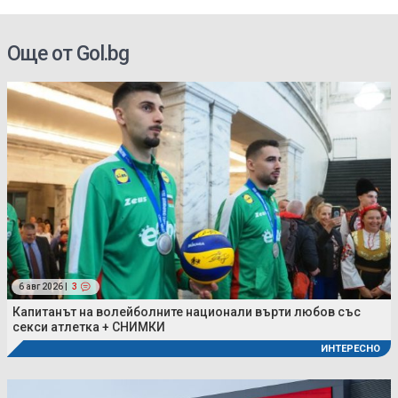
ка на
Още от Gol.bg
6 авг 2026 |
3
Капитанът на волейболните национали върти любов със
секси атлетка + СНИМКИ
ИНТЕРЕСНО