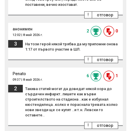
поставени, вечно изостават.
!
отговор
анонимен
2
0
12:02 | 8 май 2026 г.
3
На този герой някой трябва да му припомни онова
1:17 от първото участие в ШЛ.
!
отговор
Penato
6
1
09:37 | 8 май 2026 г.
2
Такива статий могат да доведат някой хора до
сърдечен инфаркт..пишете как върви
строителството на стадиона ..как е избухнал
кюстендилеца..колко е пораснала тревата.колко
нови звезди ще се купят ..и т.н. Левски го
оставете..
!
отговор