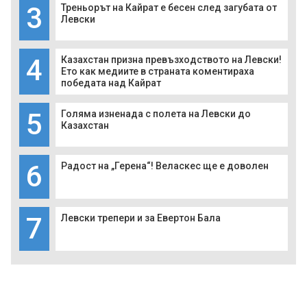
3
Треньорът на Кайрат е бесен след загубата от
Левски
4
Казахстан призна превъзходството на Левски!
Ето как медиите в страната коментираха
победата над Кайрат
5
Голяма изненада с полета на Левски до
Казахстан
6
Радост на „Герена“! Веласкес ще е доволен
7
Левски трепери и за Евертон Бала