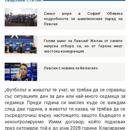
свързани статии
Синьо море в София! Обявиха
подробности за шампионския парад на
Левски
Голям шанс за Левски! Желан от сините
напуска отбора си, но от Герена имат
жестока конкуренция
Левски с новина за Веласкес
„Футболът и животът те учат, че трябва да се справяш
със ситуациите ден за ден или най-много седмица за
седмица. Преди година си мислех къде се виждам
след две години, а животът ти казва, че трябва да се
съсредоточиш върху настоящето, защото бъдещето е
неконтролируемо. Имам договор, който поднових
през октомври, той е до юни 2028 година. Класирахме