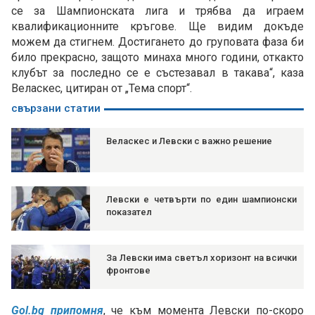
се за Шампионската лига и трябва да играем
квалификационните кръгове. Ще видим докъде
можем да стигнем. Достигането до груповата фаза би
било прекрасно, защото минаха много години, откакто
клубът за последно се е състезавал в такава“, каза
Веласкес, цитиран от „Тема спорт“.
свързани статии
Веласкес и Левски с важно решение
Левски е четвърти по един шампионски
показател
За Левски има светъл хоризонт на всички
фронтове
Gol.bg припомня
, че към момента Левски по-скоро