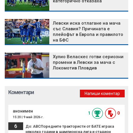
категорично отказаха
Левски иска отлагане на мача
със Славия? Причината е
плейофът в Европа и правилото
на БФС
Хулио Веласкес готви сериозни
промени в Левски за мача с
Локомотив Пловдив
Коментари
Напиши коментар
анонимен
1
0
15:20 | 9 май 2026 г.
6
До: ABCПоредните трактористи от БАТЕ играха
няколко години в шампионска лига и стадион