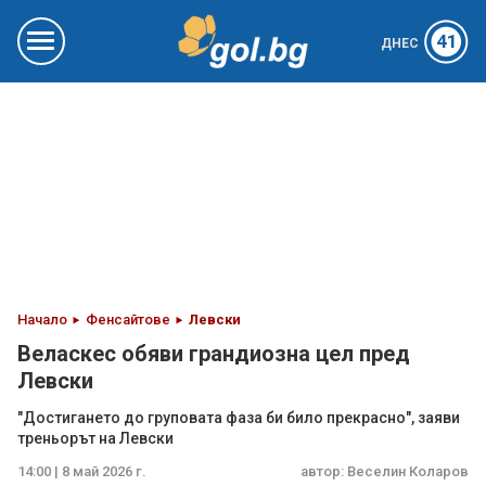
41
ДНЕС
Начало
Фенсайтове
Левски
Веласкес обяви грандиозна цел пред
Левски
"Достигането до груповата фаза би било прекрасно", заяви
треньорът на Левски
14:00 | 8 май 2026 г.
автор:
Веселин Коларов