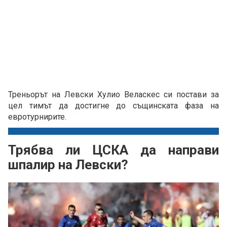
Треньорът на Левски Хулио Веласкес си постави за
цел тимът да достигне до същинската фаза на
евротурнирите.
Трябва ли ЦСКА да направи
шпалир на Левски?