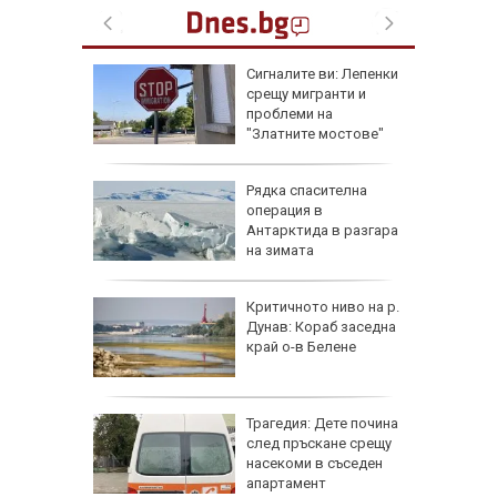
еста
Сигналите ви: Лепенки
срещу мигранти и
проблеми на
"Златните мостове"
ова
Рядка спасителна
 млн.
операция в
а на
Антарктида в разгара
н
на зимата
ъса
Критичното ниво на р.
жаха
Дунав: Кораб заседна
ай Видин
край о-в Белене
Трагедия: Дете почина
 8 август
след пръскане срещу
 Как
насекоми в съседен
те води
апартамент