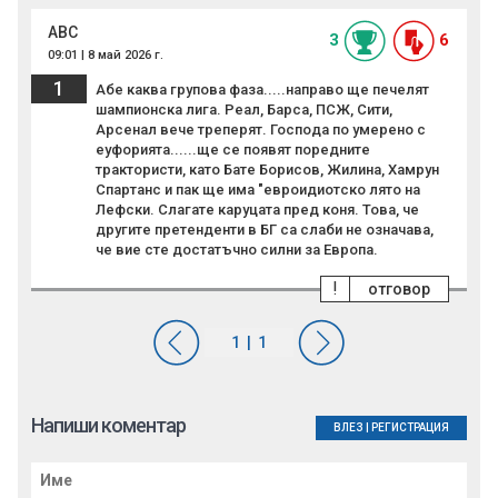
ABC
3
6
09:01 | 8 май 2026 г.
1
Абе каква групова фаза.....направо ще печелят
шампионска лига. Реал, Барса, ПСЖ, Сити,
Арсенал вече треперят. Господа по умерено с
еуфорията......ще се появят поредните
трактористи, като Бате Борисов, Жилина, Хамрун
Спартанс и пак ще има "евроидиотско лято на
Лефски. Слагате каруцата пред коня. Това, че
другите претенденти в БГ са слаби не означава,
че вие сте достатъчно силни за Европа.
!
отговор
Напиши коментар
ВЛЕЗ
|
РЕГИСТРАЦИЯ