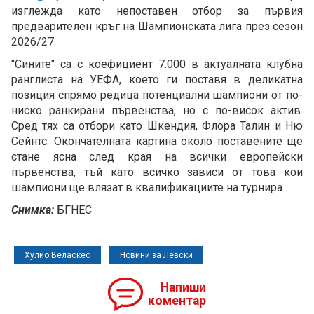
изглежда като непоставен отбор за първия
предварителен кръг на Шампионската лига през сезон
2026/27.
"Сините" са с коефициент 7.000 в актуалната клубна
ранглиста на УЕФА, което ги поставя в деликатна
позиция спрямо редица потенциални шампиони от по-
ниско ранкирани първенства, но с по-висок актив.
Сред тях са отбори като Шкендия, Флора Талин и Ню
Сейнтс. Окончателната картина около поставените ще
стане ясна след края на всички европейски
първенства, тъй като всичко зависи от това кои
шампиони ще влязат в квалификациите на турнира.
Снимка:
БГНЕС
Хулио Веласкес
Новини за Левски
Напиши
коментар