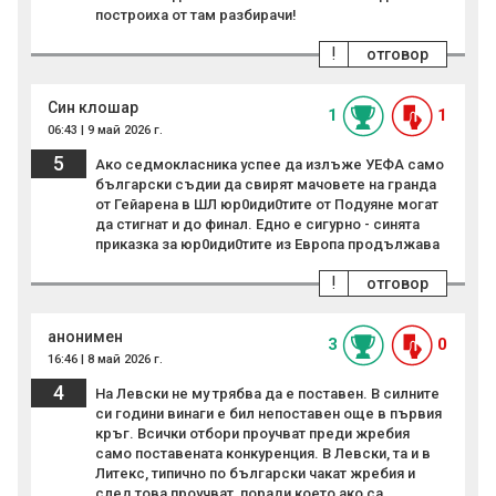
построиха от там разбирачи!
!
отговор
Син клошар
1
1
06:43 | 9 май 2026 г.
5
Ако седмокласника успее да излъже УЕФА само
български съдии да свирят мачовете на гранда
от Гейарена в ШЛ юр0иди0тите от Подуяне могат
да стигнат и до финал. Едно е сигурно - синята
приказка за юр0иди0тите из Европа продължава
!
отговор
анонимен
3
0
16:46 | 8 май 2026 г.
4
На Левски не му трябва да е поставен. В силните
си години винаги е бил непоставен още в първия
кръг. Всички отбори проучват преди жребия
само поставената конкуренция. В Левски, та и в
Литекс, типично по български чакат жребия и
след това проучват, поради което ако са