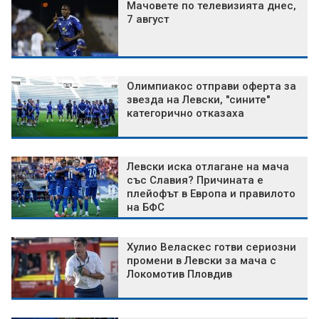
Мачовете по телевизията днес,
7 август
Олимпиакос отправи оферта за
звезда на Левски, "сините"
категорично отказаха
Левски иска отлагане на мача
със Славия? Причината е
плейофът в Европа и правилото
на БФС
Хулио Веласкес готви сериозни
промени в Левски за мача с
Локомотив Пловдив