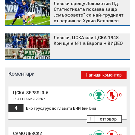
Левски срещу Локомотив Пд:
Статистиката показва защо
„смърфовете“ са най-трудният
съперник за Хулио Веласкес
Левски, ЦСКА или ЦСКА 1948:
Кой ще е №1 в Европа + ВИДЕО
Коментари
Напиши коментар
ЦСКА-SEPSSI 0-6
0
0
13:41 | 16 май 2026 г.
4
Био грух,грух по главата БИИ Бии Бии
!
отговор
САМО ЛЕВСКИ