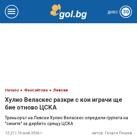
30
ДНЕС
Начало
Фенсайтове
Левски
Хулио Веласкес разкри с кои играчи ще
бие отново ЦСКА
Треньорът на Левски Хулио Веласкес определи групата на
"сините" за дербито срещу ЦСКА
12:27 | 16 май 2026 г.
автор:
Георги Пешев