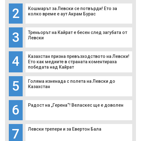
2
Кошмарът за Левски се потвърди! Ето за
колко време е аут Акрам Бурас
3
Треньорът на Кайрат е бесен след загубата от
Левски
4
Казахстан призна превъзходството на Левски!
Ето как медиите в страната коментираха
победата над Кайрат
5
Голяма изненада с полета на Левски до
Казахстан
6
Радост на „Герена“! Веласкес ще е доволен
7
Левски трепери и за Евертон Бала