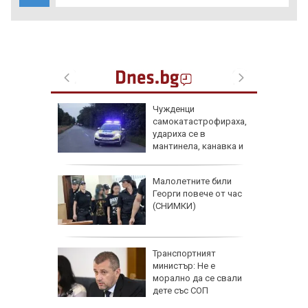
д
Чужденци
лии от 9
самокатастрофираха,
ма
удариха се в
без
мантинела, канавка и
дърво
аят на
Малолетните били
кетиране
Георги повече от час
ро по
(СНИМКИ)
ад 300
Транспортният
рипто за
министър: Не е
а:
морално да се свали
д
дете със СОП
 в София