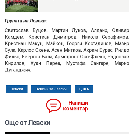
Групата на Левски:
Светослав Вуцов, Мартин Луков, Алдаир, Оливер
Камдем, Кристиан Димитров, Никола Серафимов,
Кристиан Макун, Майкон, Георги Костадинов, Мазир
Сула, Карлос Охене, Асен Митков, Акрам Бурас, Рилдо
Фильо, Евертон Бала, Армстронг Око-Флекс, Радослав
Кирилов, Хуан Переа, Мустафа Сангаре, Марко
Дуганджич.
Левски
Новини за Левски
ЦСКА
Напиши
коментар
Още от Левски