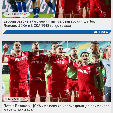
6 авг 2026 |
10
Европа разби най-големия мит за българския футбол:
Левски, ЦСКА и ЦСКА 1948 го доказаха
ФЕН ЗОНА
5 авг 2026 |
3
Петър Витанов: ЦСКА има всичко необходимо да елиминира
Макаби Тел Авив