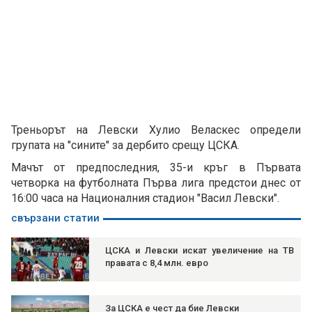
Треньорът на Левски Хулио Веласкес определи
групата на "сините" за дербито срещу ЦСКА.
Мачът от предпоследния, 35-и кръг в Първата
четворка на футболната Първа лига предстои днес от
16:00 часа на Националния стадион "Васил Левски".
свързани статии
ЦСКА и Левски искат увеличение на ТВ
правата с 8,4 млн. евро
За ЦСКА е чест да бие Левски