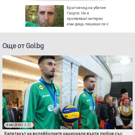
гнище на
Братовчед на убития
ума по
Георги: Не е
Варна
проявявал интерес
към деца, пишеше си с
жени
Още от Gol.bg
6 авг 2026 |
3
Капитанът на волейболните национали върти любов със