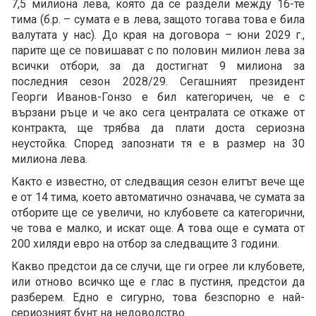
7,5 милиона лева, която да се раздели между 16-те
тима (б.р. – сумата е в лева, защото тогава това е била
валутата у нас). До края на договора – юни 2029 г.,
парите ще се повишават с по половин милион лева за
всички отбори, за да достигнат 9 милиона за
последния сезон 2028/29. Сегашният президент
Георги Иванов-Гонзо е бил категоричен, че е с
вързани ръце и че ако сега централата се откаже от
контракта, ще трябва да плати доста сериозна
неустойка. Според запознати тя е в размер на 30
милиона лева.
Както е известно, от следващия сезон елитът вече ще
е от 14 тима, което автоматично означава, че сумата за
отборите ще се увеличи, но клубовете са категорични,
че това е малко, и искат още. А това още е сумата от
200 хиляди евро на отбор за следващите 3 години.
Какво предстои да се случи, ще ги огрее ли клубовете,
или отново всичко ще е глас в пустиня, предстои да
разберем. Едно е сигурно, това безспорно е най-
сериозният бунт на недоволство.