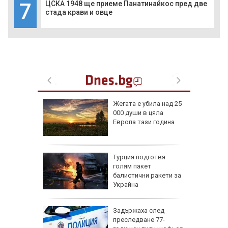
7
ЦСКА 1948 ще приеме Панатинайкос пред две
стада крави и овце
одукция,
Жегата е убила над 25
им за
000 души в цяла
ред
Европа тази година
олов
 на
Турция подготвя
дължи,
голям пакет
равена
балистични ракети за
н воден
Украйна
: Без
Задържаха след
ПВО е
преследване 77-