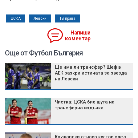
ЦСКА
Левски
ТВ права
Напиши
коментар
Още от Футбол България
Ще има ли трансфер? Шеф в
АЕК разкри истината за звезда
на Левски
Чистка: ЦСКА бие шута на
трансферна издънка
Крушарски отново култов след