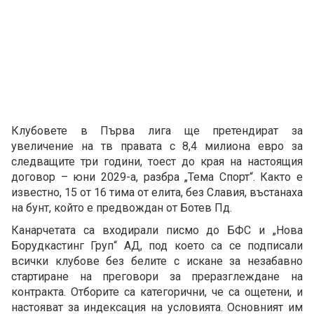
Клубовете в Първа лига ще претендират за
увеличение на тв правата с 8,4 милиона евро за
следващите три години, тоест до края на настоящия
договор – юни 2029-а, разбра „Тема Спорт“. Както е
известно, 15 от 16 тима от елита, без Славия, въстанаха
на бунт, който е предвождан от Ботев Пд.
Канарчетата са входирали писмо до БФС и „Нова
Борудкастинг Груп“ АД, под което са се подписали
всички клубове без белите с искане за незабавно
стартиране на преговори за преразглеждане на
контракта. Отборите са категорични, че са ощетени, и
настояват за индексация на условията. Основният им