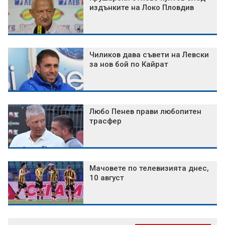
издънките на Локо Пловдив
Чиликов дава съвети на Левски
за нов бой по Кайрат
Любо Пенев прави любопитен
трасфер
Мачовете по телевизията днес,
10 август