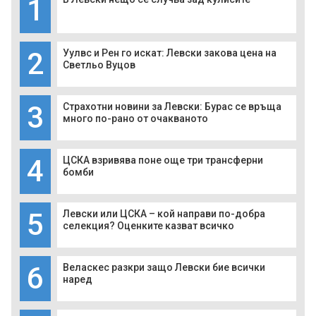
1
2
Уулвс и Рен го искат: Левски закова цена на
Светльо Вуцов
3
Страхотни новини за Левски: Бурас се връща
много по-рано от очакваното
4
ЦСКА взривява поне още три трансферни
бомби
5
Левски или ЦСКА – кой направи по-добра
селекция? Оценките казват всичко
6
Веласкес разкри защо Левски бие всички
наред