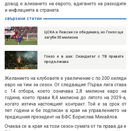
довод е влизането на еврото, вдигането на разходите
и инфлацията в страната.
свързани статии
ЦСКА и Левски се обединиха, но Гонзо ще
загуби 30 милиона
Гонзо е в шах: Скандалът с ТВ правата
продължава
Желанието на клубовете е увеличение с по 200 хиляди
евро на тим за сезон. От следващия Първа лига става
с 14 отбора, което означава 2,8 милиона евро на
година, което прави 8,4 милиона до лятото на 2029-а,
когато изтича настоящият контракт. Той е за срок от
пет години и бе подписан в края на управлението на
предишния президент на БФС Борислав Михайлов.
Очаква се в края на този сезон сумата от тв права да е