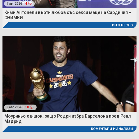
7 авг 2026 |
4
Кими Антонели върти любов със секси маце на Сардиния +
СНИМКИ
ИНТЕРЕСНО
9 авг 2026 |
10
Моуриньо е в шок: защо Родри избра Барселона пред Реал
Мадрид
КОМЕНТАРИ И АНАЛИЗИ