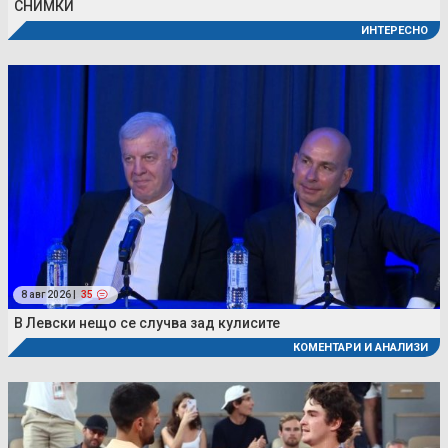
СНИМКИ
ИНТЕРЕСНО
8 авг 2026 |
35
В Левски нещо се случва зад кулисите
КОМЕНТАРИ И АНАЛИЗИ