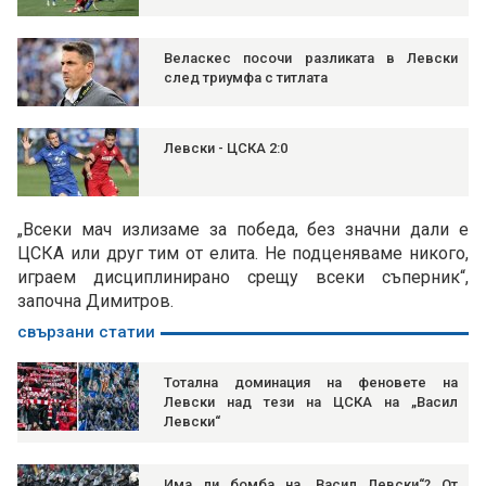
Веласкес посочи разликата в Левски
след триумфа с титлата
Левски - ЦСКА 2:0
„Всеки мач излизаме за победа, без значни дали е
ЦСКА или друг тим от елита. Не подценяваме никого,
играем дисциплинирано срещу всеки съперник“,
започна Димитров.
свързани статии
Тотална доминация на феновете на
Левски над тези на ЦСКА на „Васил
Левски“
Има ли бомба на „Васил Левски“? От