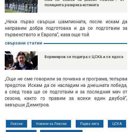
полицията разкриха истината
„Нека първо свърши шампионата, после искам да
направим добра подготовка и да се подготвим за
първенството и Европа“, каза още той.
свързани статии
Боримиров се подигра с ЦСКА и се ядоса
„Още не сме говорили за почивка и програма, тепърва
предстои. Искам да се насладим на днешната победа,
а след това ще се подготвим и за последния мач от
сезона, както го правим за всеки един двубой“,
завърши Димитров.
Левски
Новини за Левски
Първа лига
ЦСКА