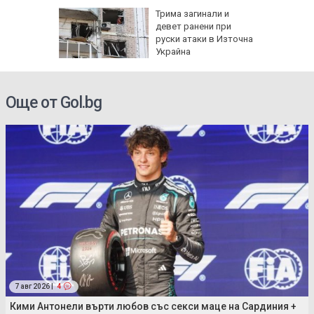
а без
Трима загинали и
губа от
девет ранени при
руски атаки в Източна
Украйна
Още от Gol.bg
7 авг 2026 |
4
Кими Антонели върти любов със секси маце на Сардиния +