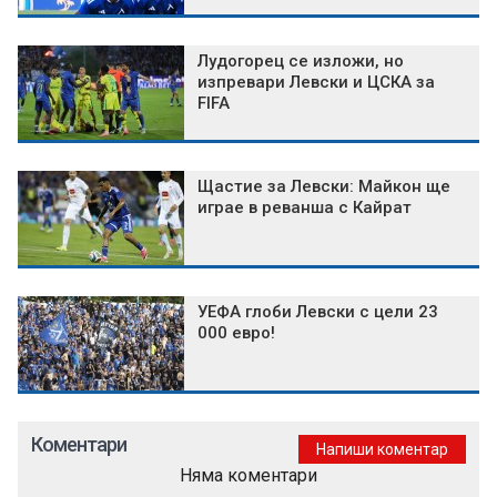
Лудогорец се изложи, но
изпревари Левски и ЦСКА за
FIFA
Щастие за Левски: Майкон ще
играе в реванша с Кайрат
УЕФА глоби Левски с цели 23
000 евро!
Коментари
Напиши коментар
Няма коментари