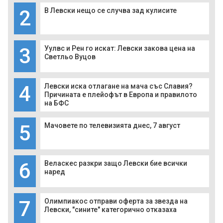
2
В Левски нещо се случва зад кулисите
3
Уулвс и Рен го искат: Левски закова цена на
Светльо Вуцов
4
Левски иска отлагане на мача със Славия?
Причината е плейофът в Европа и правилото
на БФС
5
Мачовете по телевизията днес, 7 август
6
Веласкес разкри защо Левски бие всички
наред
7
Олимпиакос отправи оферта за звезда на
Левски, "сините" категорично отказаха