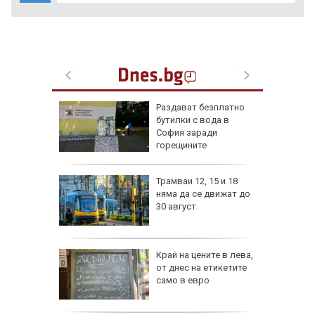
ън се е
Раздават безплатно
л по
бутилки с вода в
София заради
горещините
изпепели
Трамваи 12, 15 и 18
, над 20
няма да се движат до
30 август
ВИДЕО)
рона
Край на цените в лева,
дам:
от днес на етикетите
само в евро
и