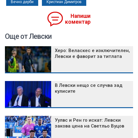
Вечно дерби
Кристиан Димитров
Напиши
коментар
Още от Левски
Херо: Веласкес е изключителен,
Левски е фаворит за титлата
В Левски нещо се случва зад
кулисите
Уулвс и Рен го искат: Левски
закова цена на Светльо Вуцов