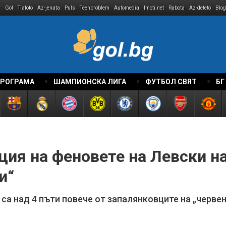
r
Gol
Tialoto
Az-jenata
Puls
Teenproblem
Automedia
Imoti.net
Rabota
Az-deteto
Blog
ПРОГРАМА
ШАМПИОНСКА ЛИГА
ФУТБОЛ СВЯТ
БГ
ция на феновете на Левски н
и“
са над 4 пъти повече от запалянковците на „черве