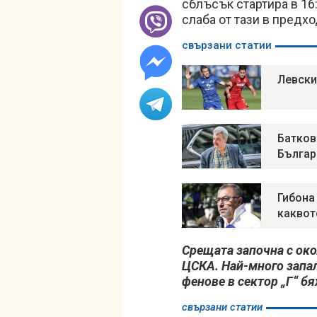
сблъсък стартира в 16
слаба от тази в предх
свързани статии
Левски
Батков
Българ
Гибона
каквот
Срещата започна с око
ЦСКА. Най-много запал
фенове в сектор „Г“ б
свързани статии