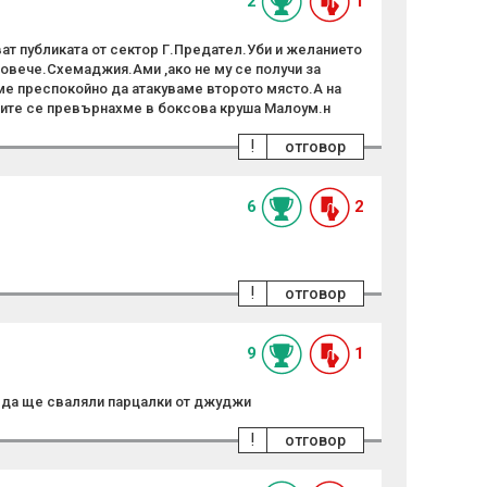
2
1
ват публиката от сектор Г.Предател.Уби и желанието
повече.Схемаджия.Ами ,ако не му се получи за
е преспокойно да атакуваме второто място.А на
рвите се превърнахме в боксова круша Малоум.н
!
отговор
6
2
!
отговор
9
1
еда ще сваляли парцалки от джуджи
!
отговор