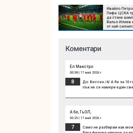
Ивайло Петро
Пифа: ЦСКА т
да стане шам
Вальо Илиев 
от най-силнит
трансфери
Коментари
Ел Маестро
00:38 | 17 май 2026 г.
8
До: Бессен /4/ А бе за 10 
пък не се намери един све
А бе, ГьОЛ,
00:25 | 17 май 2026 г.
7
Само не разбирам как може
бяха фенове нямаше да изп