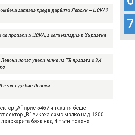
6
Бомбена заплаха преди дербито Левски – ЦСКА?
7
 се провали в ЦСКА, а сега изпадна в Хърватия
Левски искат увеличение на ТВ правата с 8,4
вро
 е чест да бие Левски
ктор „А“ прие 5467 и така тя беше
от сектор „В“ викаха само малко над 1200
 левскарите бяха над 4 пъти повече.