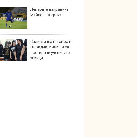
Лекарите изправиха
В Кит
Майкон на крака
забра
автом
Садистичната гавра в
Този н
Пловдив: Били ли са
може 
дрогирани учениците
Европ
убийци