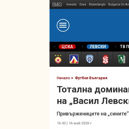
Investor
Dnes
Bloombergtv
Bulgaria On Ai
Megavselena.bg
ЦСКА
ЛЕВСКИ
ТВ 
Начало
Футбол България
Тотална домина
на „Васил Левск
Привържениците на „сините“ 
16:43 | 16 май 2026 г.