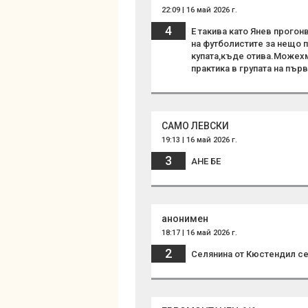
22:09 | 16 май 2026 г.
4
Е такива като Янев прогон
на футболистите за нещо 
купата,къде отива.Можехм
практика в групата на пъ
САМО ЛЕВСКИ
19:13 | 16 май 2026 г.
3
АНЕ БЕ
анонимен
18:17 | 16 май 2026 г.
2
Селянина от Кюстендил с