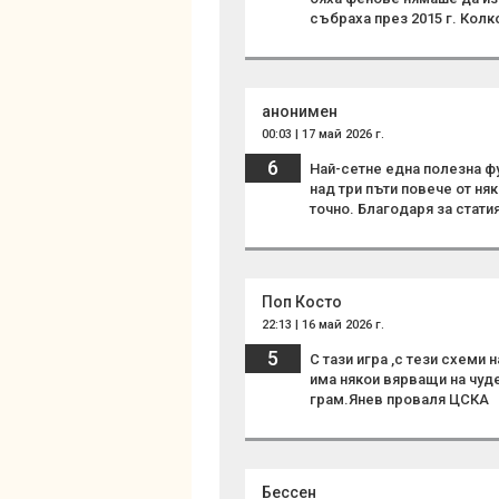
събраха през 2015 г. Колк
анонимен
00:03 | 17 май 2026 г.
6
Най-сетне една полезна фу
над три пъти повече от ня
точно. Благодаря за статия
Поп Косто
22:13 | 16 май 2026 г.
5
С тази игра ,с тези схеми
има някои вярващи на чуд
грам.Янев проваля ЦСКА
Бессен