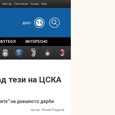
Start.bg
Chernomore
Posoka
Boec
15
ДНЕС
 ФУТБОЛ
ИНТЕРЕСНО
ад тези на ЦСКА
ните“ на днешното дерби
автор:
Илиян Радков