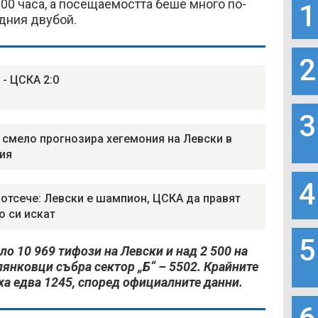
:00 часа, а посещаемостта беше много по-
1
одния двубой.
2
 - ЦСКА 2:0
3
 смело прогнозира хегемония на Левски в
ия
4
 отсече: Левски е шампион, ЦСКА да правят
о си искат
5
ло 10 969 тифози на Левски и над 2 500 на
янковци събра сектор „Б“ – 5502. Крайните
яха едва 1245, според официалните данни.