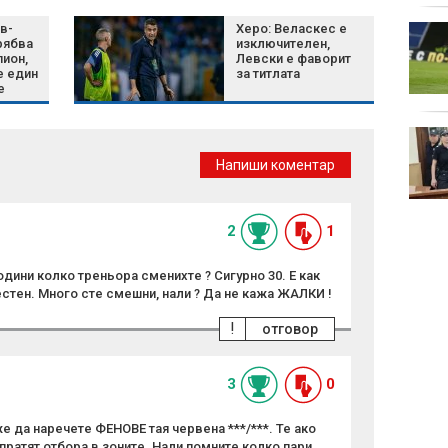
в-
Херо: Веласкес е
Гените не са присъда
рябва
изключителен,
за наднорменото
пион,
Левски е фаворит
тегло, а допълнителна
е един
за титлата
информация
е
Рецепта за немски
картофени палачинки
Напиши коментар
с ябълков мус
2
1
години колко треньора сменихте ? Сигурно 30. Е как
стен. Много сте смешни, нали ? Да не кажа ЖАЛКИ !
!
отговор
3
0
 да наречете ФЕНОВЕ тая червена ***/***. Те ако
ратят отбора в зоните. Нали помните колко пари