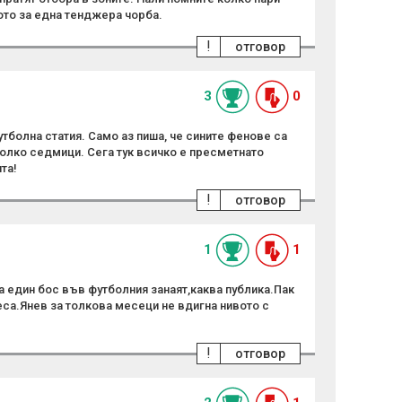
ото за една тенджера чорба.
!
отговор
3
0
тболна статия. Само аз пиша, че сините фенове са
колко седмици. Сега тук всичко е пресметнато
та!
!
отговор
1
1
 на един бос във футболния занаят,каква публика.Пак
еса.Янев за толкова месеци не вдигна нивото с
!
отговор