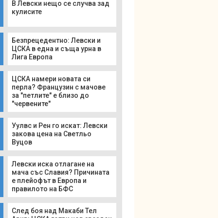
В Левски нещо се случва зад
кулисите
Безпрецедентно: Левски и
ЦСКА в една и съща урна в
Лига Европа
ЦСКА намери новата си
перла? Французин с мачове
за "петлите" е близо до
"червените"
Уулвс и Рен го искат: Левски
закова цена на Светльо
Вуцов
Левски иска отлагане на
мача със Славия? Причината
е плейофът в Европа и
правилото на БФС
След боя над Макаби Тел