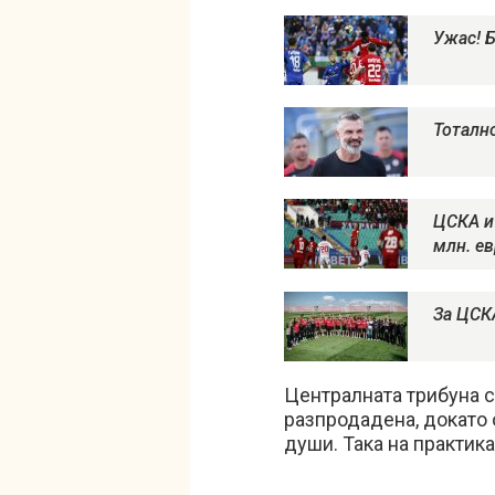
Ужас! 
Тотално
ЦСКА и 
млн. е
За ЦСКА
Централната трибуна се
разпродадена, докато 
души. Така на практика