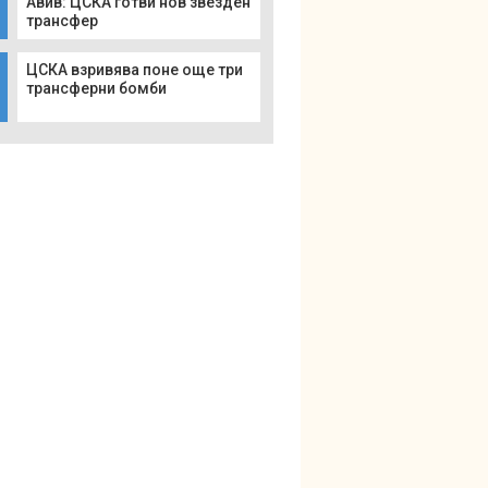
Авив: ЦСКА готви нов звезден
трансфер
ЦСКА взривява поне още три
трансферни бомби