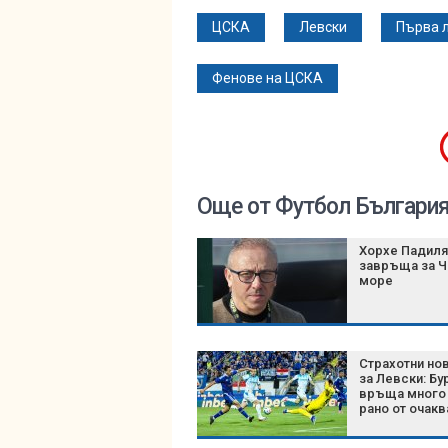
ЦСКА
Левски
Първа 
Фенове на ЦСКА
Още от Футбол Българи
Хорхе Падиля
завръща за 
море
Страхотни но
за Левски: Бу
връща много 
рано от очакв