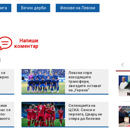
лига
Вечно дерби
Фенове на Левски
Напиши
коментар
я
 се
Левски спря
Черно
изходящите
Сабаленка отпадна от
трансфери,
турнира в Торонто
звездите остават
на „Герена“
вини
Селекцията на
"Интер" (Маями) загуби
рас се
ЦСКА: Сенси е
от "Монтерей" без
по-
перлата, Цварц не
аното
спира да бележи
Меси и Суарес