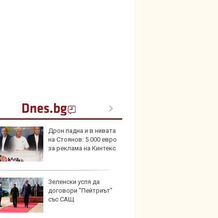
Дрон падна и в нивата
Нова 
на Стоянов: 5 000 евро
Stella
за реклама на Кинтекс
турбо
Зеленски успя да
Военн
договори "Пейтриът"
вижда
със САЩ
човеш
тъмнот
се ползва