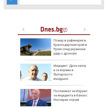
рселона"
Пожар в рафинерия в
се
Краснодарския край в
Роналд
Русия след украински
удар с дронове
 в
Инцидент: Дрон нахлу
и се взриви в
българското
о
въздушно
пространство
рна на
Посланикът на Израел
де
за инцидента в Банско:
ничен
Изолиран случай