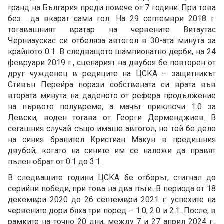
гранд на България преди повече от 7 години. При това
без… да вкарат сами гол. На 29 септември 2018 г.
тогавашният вратар на червените Витаутас
Черниаускас си отбеляза автогол в 30-ата минута за
крайното 0:1. В следващото шампионатно дерби, на 24
февруари 2019 г., сценарият на двубоя бе повторен от
друг чужденец в редиците на ЦСКА – защитникът
Стивън Перейра порази собствената си врата във
втората минута на даденото от рефера продължение
на първото полувреме, а мачът приключи 1:0 за
Левски, воден тогава от Георги Дерменджиев. В
сегашния случай също имаше автогол, но той бе дело
на синия бранител Кристиан Макун в предишния
двубой, когато на сините им се наложи да правят
пълен обрат от 0:1 до 3:1.
В следващите години ЦСКА бе отборът, стигнал до
серийни победи, при това на два пъти. В периода от 18
декември 2020 до 26 септември 2021 г. успехите на
червените дори бяха три поред – 1:0, 2:0 и 2:1. После, в
рамките на точно 20 дни, между 7 и 27 април 2024 г.,