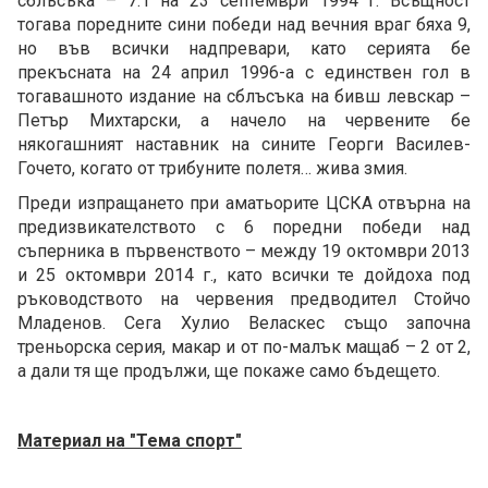
сблъсъка – 7:1 на 23 септември 1994 г. Всъщност
тогава поредните сини победи над вечния враг бяха 9,
но във всички надпревари, като серията бе
прекъсната на 24 април 1996-а с единствен гол в
тогавашното издание на сблъсъка на бивш левскар –
Петър Михтарски, а начело на червените бе
някогашният наставник на сините Георги Василев-
Гочето, когато от трибуните полетя… жива змия.
Преди изпращането при аматьорите ЦСКА отвърна на
предизвикателството с 6 поредни победи над
съперника в първенството – между 19 октомври 2013
и 25 октомври 2014 г., като всички те дойдоха под
ръководството на червения предводител Стойчо
Младенов. Сега Хулио Веласкес също започна
треньорска серия, макар и от по-малък мащаб – 2 от 2,
а дали тя ще продължи, ще покаже само бъдещето.
Материал на "Тема спорт"