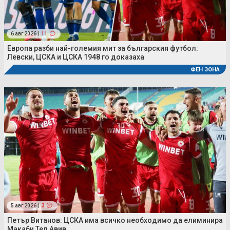
6 авг 2026 |
11
Европа разби най-големия мит за българския футбол:
Левски, ЦСКА и ЦСКА 1948 го доказаха
ФЕН ЗОНА
5 авг 2026 |
3
Петър Витанов: ЦСКА има всичко необходимо да елиминира
Макаби Тел Авив