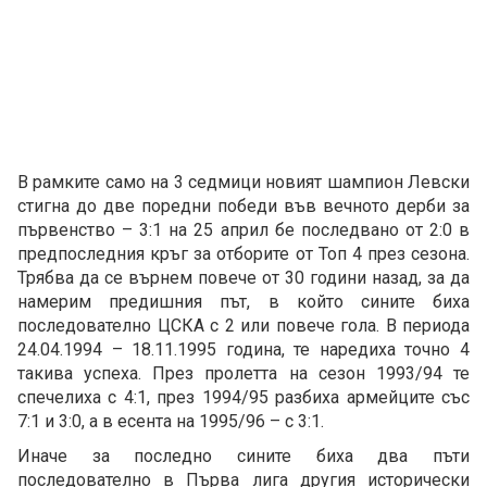
В рамките само на 3 седмици новият шампион Левски
стигна до две поредни победи във вечното дерби за
първенство – 3:1 на 25 април бе последвано от 2:0 в
предпоследния кръг за отборите от Топ 4 през сезона.
Трябва да се върнем повече от 30 години назад, за да
намерим предишния път, в който сините биха
последователно ЦСКА с 2 или повече гола. В периода
24.04.1994 – 18.11.1995 година, те наредиха точно 4
такива успеха. През пролетта на сезон 1993/94 те
спечелиха с 4:1, през 1994/95 разбиха армейците със
7:1 и 3:0, а в есента на 1995/96 – с 3:1.
Иначе за последно сините биха два пъти
последователно в Първа лига другия исторически