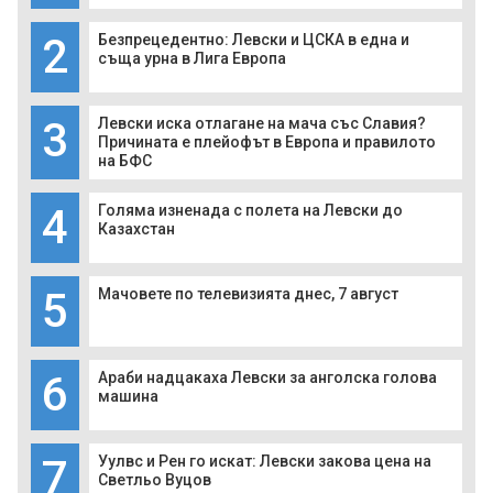
2
Безпрецедентно: Левски и ЦСКА в една и
съща урна в Лига Европа
3
Левски иска отлагане на мача със Славия?
Причината е плейофът в Европа и правилото
на БФС
4
Голяма изненада с полета на Левски до
Казахстан
5
Мачовете по телевизията днес, 7 август
6
Араби надцакаха Левски за анголска голова
машина
7
Уулвс и Рен го искат: Левски закова цена на
Светльо Вуцов