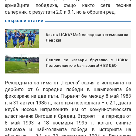
армейците победиха, също както сега техния
съперник, с резултати 2:0 и 3:1, но в обратен ред.
свързани статии
Какъв ЦСКА? Май се задава хегемония на
Левски!
Левски се изгаври брутално с ЦСКА:
Положението е бангаранга! + ВИДЕО
Рекордната за тима от „Герена“ серия в историята на
дербито от 6 поредни победи в шампионата бе
фиксирана на два пъти. Първият бе между 8 май 1983
г. и 31 август 1985 г., като при последната – с 2:1, двата
клуба носеха натрапените им от комунистическата
власт имена Витоша и Средец. Вторият – в периода от
8 май 1993 и 18 ноември 1995 г., когато сините
записаха и най-голямата победа в историята на