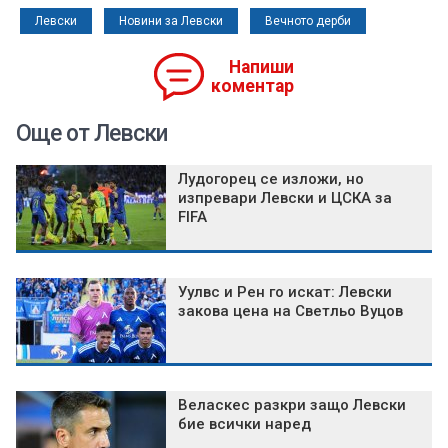
Левски
Новини за Левски
Вечното дерби
Напиши
коментар
Още от Левски
Лудогорец се изложи, но
изпревари Левски и ЦСКА за
FIFA
Уулвс и Рен го искат: Левски
закова цена на Светльо Вуцов
Веласкес разкри защо Левски
бие всички наред