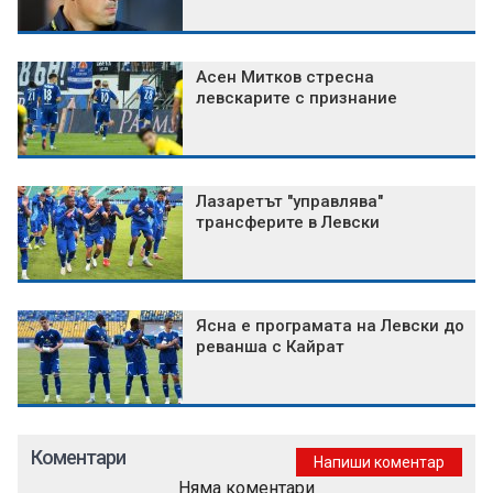
Асен Митков стресна
левскарите с признание
Лазаретът "управлява"
трансферите в Левски
Ясна е програмата на Левски до
реванша с Кайрат
Коментари
Напиши коментар
Няма коментари