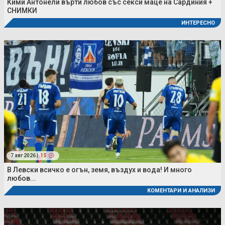
Кими Антонели върти любов със секси маце на Сардиния +
СНИМКИ
ИНТЕРЕСНО
7 авг 2026 |
15
В Левски всичко е огън, земя, въздух и вода! И много
любов...
КОМЕНТАРИ И АНАЛИЗИ