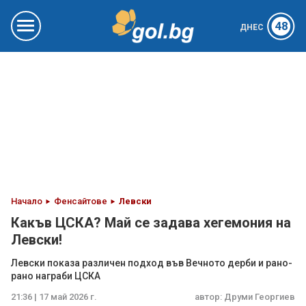
48
ДНЕС
Начало
Фенсайтове
Левски
Какъв ЦСКА? Май се задава хегемония на
Левски!
Левски показа различен подход във Вечното дерби и рано-
рано награби ЦСКА
21:36 | 17 май 2026 г.
автор:
Друми Георгиев