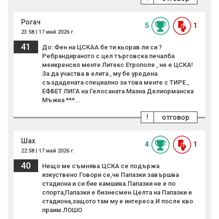
Рогач
5
1
23:58 | 17 май 2026 г.
41
До: Фен на ЦСКАА бе ти кьорав ли си ?
Ребрандираното с цел търговска печалба
меикренско менте Литекс Етрополе , не е ЦСКА!
За да участва в елита , му бе уредена
създадената специално за това менте с ТИРЕ ,
ЕФБЕТ ЛИГА на Гелосаната Мазна Делиорманска
Мъжка ***...
!
отговор
Шах
4
1
22:58 | 17 май 2026 г.
40
Нещо ме съмнява.ЦСКА се подържа
изкуствено.Говори се,че Папазки завършва
стадиона и си бие камшика.Папазки не е по
спорта,Папазки е бизнесмен.Целта на Папазки е
стадиона,защото там му е интереса.И после кво
праим.ЛОШО