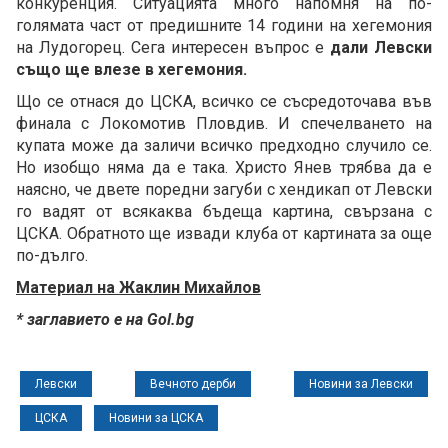
конкуренция. Ситуацията много напомня на по-
голямата част от предишните 14 години на хегемония
на Лудогорец. Сега интересен въпрос е
дали Левски
също ще влезе в хегемония.
Що се отнася до ЦСКА, всичко се съсредоточава във
финала с Локомотив Пловдив. И спечелването на
купата може да заличи всичко предходно случило се.
Но изобщо няма да е така. Христо Янев трябва да е
наясно, че двете поредни загуби с хендикап от Левски
го вадят от всякаква бъдеща картина, свързана с
ЦСКА. Обратното ще извади клуба от картината за още
по-дълго.
Материал на Жаклин Михайлов
* заглавието е на Gol.bg
Левски
Вечното дерби
Новини за Левски
ЦСКА
Новини за ЦСКА