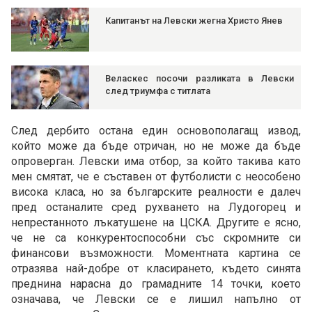
Капитанът на Левски жегна Христо Янев
Веласкес посочи разликата в Левски
след триумфа с титлата
След дербито остана един основополагащ извод,
който може да бъде отричан, но не може да бъде
опроверган. Левски има отбор, за който такива като
мен смятат, че е съставен от футболисти с неособено
висока класа, но за българските реалности е далеч
пред останалите сред рухването на Лудогорец и
непрестанното лъкатушене на ЦСКА. Другите е ясно,
че не са конкурентоспособни със скромните си
финансови възможности. Моментната картина се
отразява най-добре от класирането, където синята
преднина нарасна до грамадните 14 точки, което
означава, че Левски се е лишил напълно от