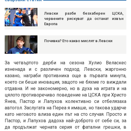
Левски разби безхаберен ЦСКА,
червените рискуват да останат извън
Европа
Почивка? Ето какво мислят в Левски
За четвъртото дерби на сезона Хулио Веласкес
изненада и с различен подход. Левски, жаргонно
казано, награби противника още в първата минута,
което си беше иновация, защото не бяхме го виждали
отдавна. И не закономерно, но в духа на играта и на
цялото противоречиво поведение на ЦСКА при Христо
Янев, Пастор и Лапухов колективно си отбелязаха
автогол. Заслугата на Переа я имаше, но такова ударче
като неговото влиза един път на сто случая. Просто и
Пастор, и Лапухов дадоха най-доброто от себе си, за
да продължат черната серия от фатални грешки, в