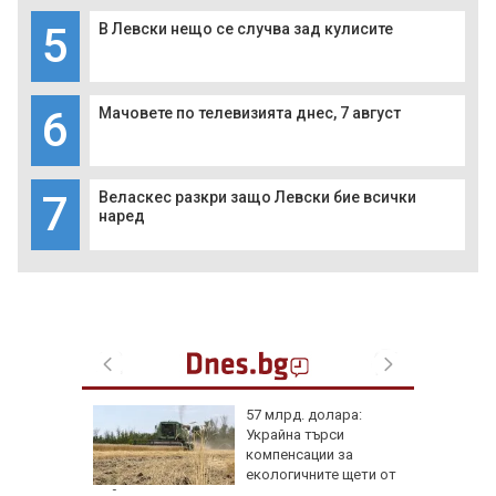
5
В Левски нещо се случва зад кулисите
6
Мачовете по телевизията днес, 7 август
7
Веласкес разкри защо Левски бие всички
наред
нго
57 млрд. долара:
ите си
Украйна търси
резерват
компенсации за
екологичните щети от
войната