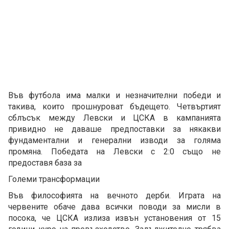
Във футбола има малки и незначителни победи и
такива, които прошнуроват бъдещето. Четвъртият
сблъсък между Левски и ЦСКА в кампанията
привидно не даваше предпоставки за някакви
фундаментални и генерални изводи за голяма
промяна. Победата на Левски с 2:0 също не
предоставя база за
Големи трансформации
Във философията на вечното дерби. Играта на
червените обаче дава всички поводи за мисли в
посока, че ЦСКА излиза извън установения от 15