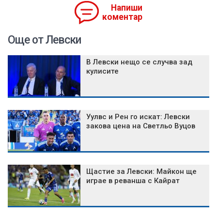
Напиши
коментар
Още от Левски
В Левски нещо се случва зад
кулисите
Уулвс и Рен го искат: Левски
закова цена на Светльо Вуцов
Щастие за Левски: Майкон ще
играе в реванша с Кайрат