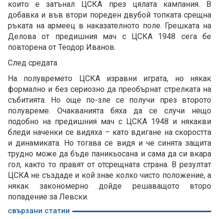
които е затънал ЦСКА през цялата кампания. В
добавка и във втори пореден двубой топката срещна
ръката на армеец в наказателното поле. Грешката на
Делова от предишния мач с ЦСКА 1948 сега бе
повторена от Теодор Иванов.
След средата
На полувремето ЦСКА изравни играта, но някак
формално и без сериозно да преобърнат стрелката на
събитията. Но още по-зле се получи през второто
полувреме. Очакванията бяха да се случи нещо
подобно на предишния мач с ЦСКА 1948 и някакви
бледи наченки се видяха – като вдигане на скоростта
и динамиката. Но тогава се видя и че синята защита
трудно може да бъде паникьосана и сама да си вкара
гол, както то правят от отсрещната страна. В резултат
ЦСКА не създаде и кой знае колко чисто положение, а
някак закономерно дойде решаващото второ
попадение за Левски.
свързани статии