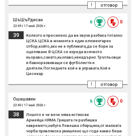
!
отговор
ШъШъРдисан
6
0
22:49 | 17 май 2026 г.
39
Колкото и пресилено да ви звучи разбиха тотално
ЦСКА.ЦСКА в момента е един елементарен
отбор,който,ако не е публиката,да се бори за
оцеляване.В ЦСКА се изреди всичкото
кьораво,сакато,кьопаво,некадърно.Трътльовци
и бавноразвиващи се футболисти и
деятели.Погледнете кой е в управата.Кой е
Цесекар.
!
отговор
Ошашавен
6
0
22:40 | 17 май 2026 г.
38
Лошото е че вече няма истински
Армейци.НЯМА.Гришата ги разбишка
навремето,набута Ловешка сбирщина,от малката
чорба привлякоха умишлено що годе какво беше