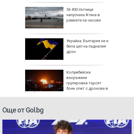
56 400 пътници
напуснаха Атина в
иалните
рамките на часове
ират
че
Украйна: България не е
е
била цел на падналия
он към
дрон
и чичо
Колумбийски
ол в
въоръжени
дско
групировки търсят
боен опит с дронове в
Украйна
Още от Gol.bg