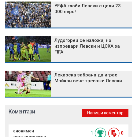
УЕФА глоби Левски с цели 23
000 евро!
Лудогорец се изложи, но
изпревари Левски и ЦСКА за
FIFA
Лекарска забрана да играе:
Майкон вече тревожи Левски
Коментари
Напиши коментар
анонимен
1
0