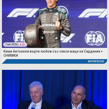
7 авг 2026 |
4
Кими Антонели върти любов със секси маце на Сардиния +
СНИМКИ
ИНТЕРЕСНО