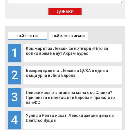
ДОБАВИ
НАЙ-ЧЕТЕНИ
НАЙ-КОМЕНТИРАНИ
1
Кошмарът за Левски се потвърди! Ето за
колко време е аут Акрам Бурас
2
Безпрецедентно: Левски и ЦСКА в една и
съща урна в Лига Европа
3
Левски иска отлагане на мача със Славия?
Причината е плейофът в Европа и правилото
на БФС
4
Уулвс и Рен го искат: Левски закова цена на
Светльо Вуцов