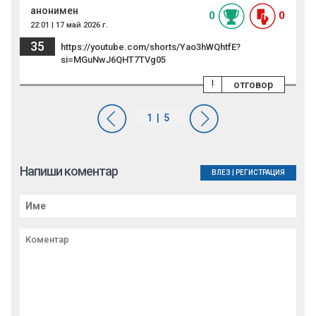
анонимен
0
0
22:01 | 17 май 2026 г.
35
https://youtube.com/shorts/Yao3hWQhtfE?
si=MGuNwJ6QHT7TVg05
!
отговор
Напиши коментар
ВЛЕЗ
|
РЕГИСТРАЦИЯ