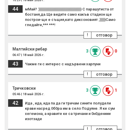
10:29 | 18 май 2026 г.
44
мМай? :))))))))))))))))))))))))))))))))))))) С парашутиста от
бостаня,да.Ще видите само какъв стадион ще
построи-ще е същия,като диксоновият ;)))))Само
гледайте,*** ***!
!
отговор
Малтийски рибар
3
0
06:47 | 18 май 2026 г.
43
Чакме ги с интерес с надървени харпуни
!
отговор
Тричковски
3
1
05:46 | 18 май 2026 г.
42
Ида , ида, ида па да ги тричам сините полудели
крави насред 0б0ра им в село Подуяне. Я ке сум
хегемона, а кравите ке са тричани и 0н0дениии
изотзаде
!
отговор