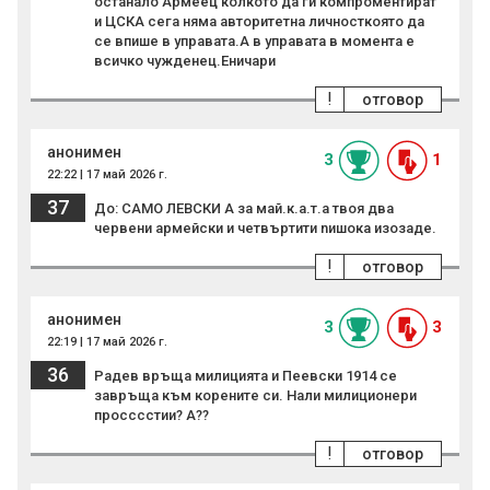
останало Армеец колкото да ги компроментират
и ЦСКА сега няма авторитетна личносткоято да
се впише в управата.А в управата в момента е
всичко чужденец.Еничари
!
отговор
анонимен
3
1
22:22 | 17 май 2026 г.
37
До: САМО ЛЕВСКИ А за мaй.к.а.т.а твоя два
червени армейски и четвъртити nишoкa изозаде.
!
отговор
анонимен
3
3
22:19 | 17 май 2026 г.
36
Радев връща милицията и Пеевски 1914 се
завръща към корените си. Нали милиционери
просссстии? А??
!
отговор