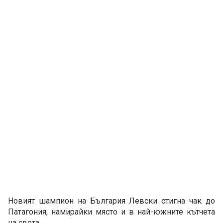
Новият шампион на България Левски стигна чак до
Патагония, намирайки място и в най-южните кътчета
на света.