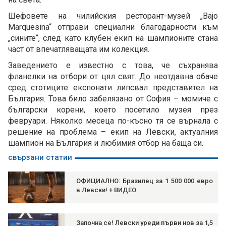
Шефовете на чилийския ресторант-музей „Bajo
Marquesina“ отправи специални благодарности към
„сините“, след като клубен екип на шампионите стана
част от впечатляващата им колекция.
Заведението е известно с това, че съхранява
фланелки на отбори от цял свят. До неотдавна обаче
сред стотиците експонати липсвал представител на
България. Това било забелязано от София – момиче с
български корени, което посетило музея през
февруари. Няколко месеца по-късно тя се върнала с
решение на проблема – екип на Левски, актуалния
шампион на България и любимия отбор на баща си.
свързани статии
ОФИЦИАЛНО: Бразилец за 1 500 000 евро
в Левски! + ВИДЕО
Започна се! Левски уреди първи нов за 1,5