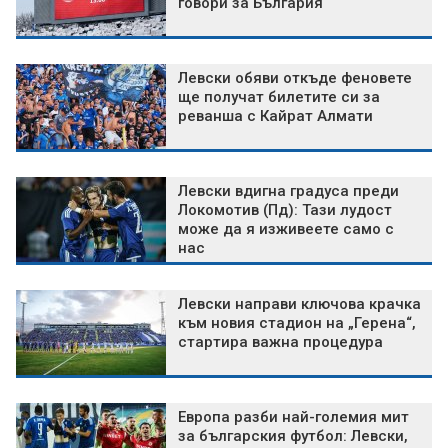
говори за България
Левски обяви откъде феновете
ще получат билетите си за
реванша с Кайрат Алмати
Левски вдигна градуса преди
Локомотив (Пд): Тази лудост
може да я изживеете само с
нас
Левски направи ключова крачка
към новия стадион на „Герена“,
стартира важна процедура
Европа разби най-големия мит
за българския футбол: Левски,