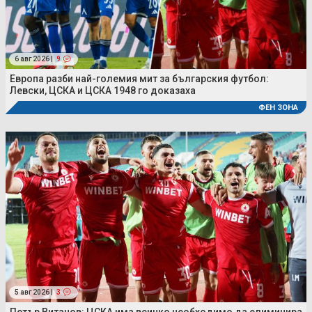
6 авг 2026 |
9
Европа разби най-големия мит за българския футбол:
Левски, ЦСКА и ЦСКА 1948 го доказаха
ФЕН ЗОНА
5 авг 2026 |
3
Петър Витанов: ЦСКА има всичко необходимо да елиминира