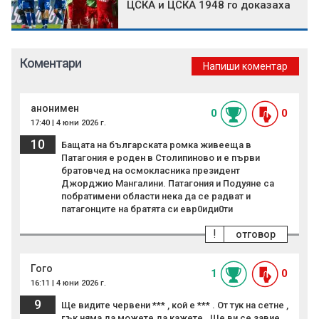
ЦСКА и ЦСКА 1948 го доказаха
Коментари
Напиши коментар
анонимен
0
0
17:40 | 4 юни 2026 г.
10
Бащата на българската ромка живееща в
Патагония е роден в Столипиново и е първи
братовчед на осмокласника президент
Джорджио Мангалини. Патагония и Подуяне са
побратимени области нека да се радват и
патагонците на братята си евр0иди0ти
!
отговор
Гого
1
0
16:11 | 4 юни 2026 г.
9
Ще видите червени *** , кой е *** . От тук на сетне ,
гък няма да можете да кажете . Ще ви се завие