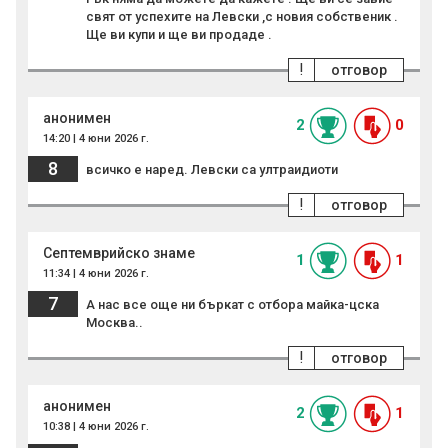
свят от успехите на Левски ,с новия собственик .
Ще ви купи и ще ви продаде .
!
отговор
анонимен
2
0
14:20 | 4 юни 2026 г.
8
всичко е наред. Левски са ултраидиоти
!
отговор
Септемврийско знаме
1
1
11:34 | 4 юни 2026 г.
7
А нас все още ни бъркат с отбора майка-цска
Москва..
!
отговор
анонимен
2
1
10:38 | 4 юни 2026 г.