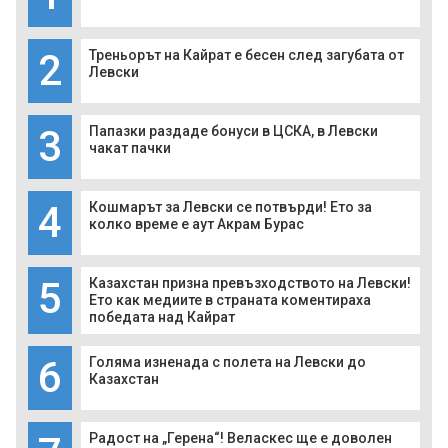
2
Треньорът на Кайрат е бесен след загубата от
Левски
3
Папазки раздаде бонуси в ЦСКА, в Левски
чакат пачки
4
Кошмарът за Левски се потвърди! Ето за
колко време е аут Акрам Бурас
5
Казахстан призна превъзходството на Левски!
Ето как медиите в страната коментираха
победата над Кайрат
6
Голяма изненада с полета на Левски до
Казахстан
Радост на „Герена“! Веласкес ще е доволен