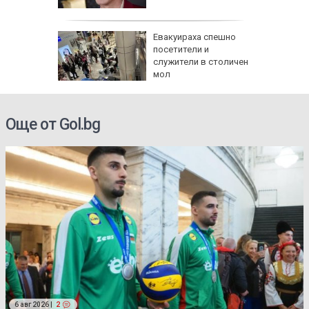
 метра
в:
Евакуираха спешно
 на
посетители и
 по
служители в столичен
мол
ти
Още от Gol.bg
6 авг 2026 |
2