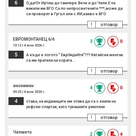
6
О,да!От Иртиш до тампере.Вече и до Чили.Е па
викали им ВГО.Са по-непросветените ***,може да
си проверят в Гугъл или с ИИ,какво е ВГО
!
отговор
ЕВРОМОНТАНЕЦ 6/6
3
0
10:12 | 4 юни 2026 г.
5
А къде е логото " Евр0иди0ти"??? Китайски ментак
са им пратили на хората...
!
отговор
анонимен
4
0
09:25 | 4 юни 2026 г.
4
става, на индианците им отива да са с екипи на
уефски-спартак, като тукашните римляни
!
отговор
Челмето
2
4