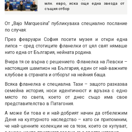
млн. евро, иска още една звезда от
същия отбор
От „Bajo Marquesina“ публикуваха специално послание
по случая:
През февруари София посети музея и откри една
липса – сред стотиците фланелки от цял свят нямаше
нито една от България, нейната родина.
Вчера тя се върна с решението. Фланелка на Левски –
настоящия шампион на България, един от най-важните
клубове в страната и отборът на нейния баща.
Всяка фланелка е специална. Тази – защото разказва
семейна история, носи идентичност и връзка с едно
място по света, което от днес също има свое
представителство в Патагония.
А може би това е и най-добрият начин да отбележим
Деня на културното наследство – като си припомним,
че най-ценните колекции не са тези, които се купуват,