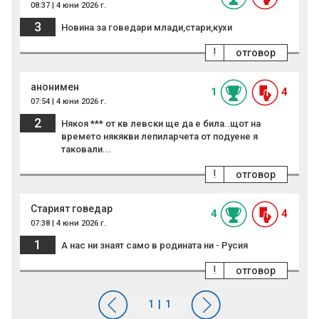
08:37 | 4 юни 2026 г.
3
Новина за говедари млади,стари,кухи
!
отговор
анонимен
1
4
07:54 | 4 юни 2026 г.
2
Някоя *** от кв левски ще да е била..щот на
времето някякви лепиларчета от подуене я
таковали...
!
отговор
Старият говедар
4
4
07:38 | 4 юни 2026 г.
1
А нас ни знаят само в родината ни - Русия
!
отговор