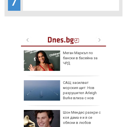
7
личат
Меган Маркъл по
смет на 7
бански в басейна за
ЧРД
САЩ засилват
за
морския щит: Нов
анзитни
разрушител Arleigh
зкия
Burke влиза с нов
противоракетен радар
а в
Шон Мендес разкри с
артал
коя дама е и ѝ се
ламъците
обясни в любов