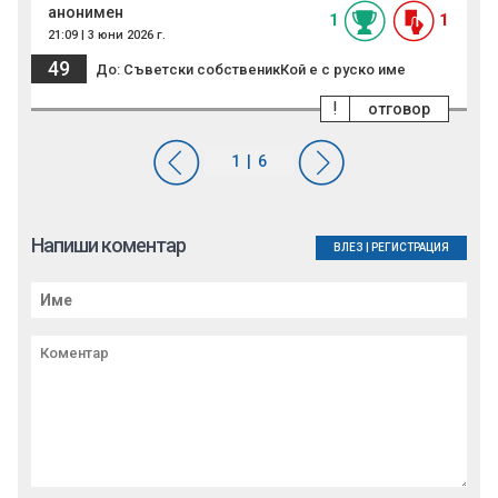
анонимен
1
1
21:09 | 3 юни 2026 г.
49
До: Съветски собственикКой е с руско име
!
отговор
Напиши коментар
ВЛЕЗ
|
РЕГИСТРАЦИЯ