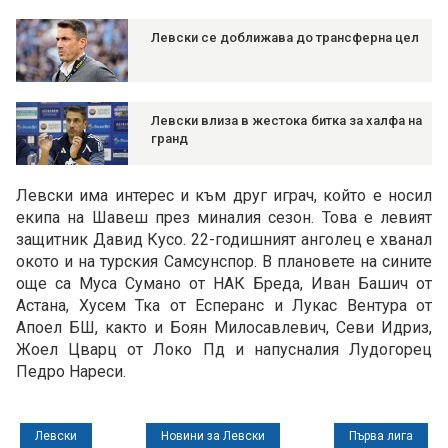
Левски се доближава до трансферна цел
Левски влиза в жестока битка за халфа на
гранд
Левски има интерес и към друг играч, който е носил
екипа на Шавеш през миналия сезон. Това е левият
защитник Давид Кусо. 22-годишният анголец е хванал
окото и на турския Самсунспор. В плановете на сините
още са Муса Сумано от НАК Бреда, Иван Башич от
Астана, Хусем Тка от Есперанс и Лукас Вентура от
Апоел БШ, както и Боян Милосавлевич, Севи Идриз,
Жоел Цварц от Локо Пд и напусналия Лудогорец
Педро Нареси.
Левски
Новини за Левски
Първа лига