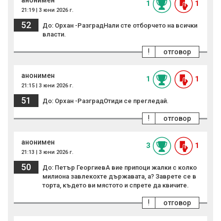
анонимен
1
1
21:19 | 3 юни 2026 г.
52
До: Орхан -РазградНали сте отборчето на всички
власти.
!
отговор
анонимен
1
1
21:15 | 3 юни 2026 г.
51
До: Орхан -РазградОтиди се прегледай.
!
отговор
анонимен
3
1
21:13 | 3 юни 2026 г.
50
До: Петър ГеоргиевА вие припоци жалки с колко
милиона завлекохте държавата, а? Заврете се в
торта, където ви мястото и спрете да квичите.
!
отговор