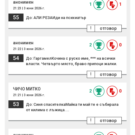
анонимен
1
1
21:23 | 3 юни 2026 г.
55
До: АЛИ РЕЗАИди на психиатър
!
отговор
анонимен
2
0
21:22 | 3 юни 2026 г.
54
До: ГаргамелКочина с руско име, *** на всички
власти. Четвърто място, браво припоци жалки.
!
отговор
ЧИЧО МИТКО
2
0
21:21 | 3 юни 2026 г.
53
До: Синя спасителкаМайка ти май те е събирала
от килима с лъжица....
!
отговор