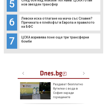
5
След боя над Макаби Тел Авив: ЦСКА готви
нов звезден трансфер
6
Левски иска отлагане на мача със Славия?
Причината е плейофът в Европа и правилото
на БФС
7
ЦСКА взривява поне още три трансферни
бомби
ън се е
Раздават безплатно
л по
бутилки с вода в
София заради
горещините