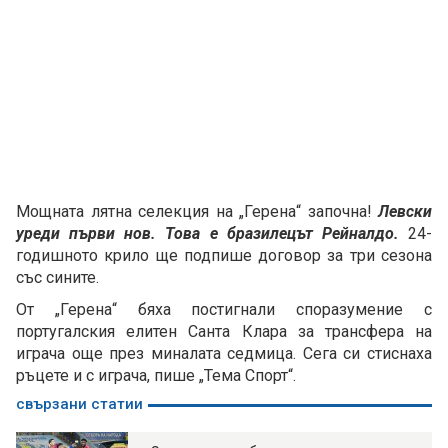
Мощната лятна селекция на „Герена“ започна!
Левски
уреди първи нов. Това е бразилецът Рейналдо.
24-
годишното крило ще подпише договор за три сезона
със сините.
От „Герена“ бяха постигнали споразумение с
португалския елитен Санта Клара за трансфера на
играча още през миналата седмица. Сега си стиснаха
ръцете и с играча, пише „Тема Спорт“.
свързани статии