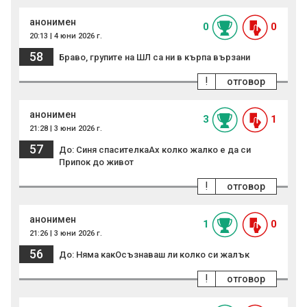
анонимен
0
0
20:13 | 4 юни 2026 г.
58
Браво, групите на ШЛ са ни в кърпа вързани
!
отговор
анонимен
3
1
21:28 | 3 юни 2026 г.
57
До: Синя спасителкаАх колко жалко е да си
Припок до живот
!
отговор
анонимен
1
0
21:26 | 3 юни 2026 г.
56
До: Няма какОсъзнаваш ли колко си жалък
!
отговор