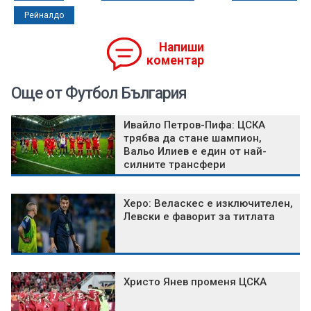
Рейналдо
Напиши
коментар
Още от Футбол България
Ивайло Петров-Пифа: ЦСКА
трябва да стане шампион,
Вальо Илиев е един от най-
силните трансфери
Херо: Веласкес е изключителен,
Левски е фаворит за титлата
Христо Янев променя ЦСКА