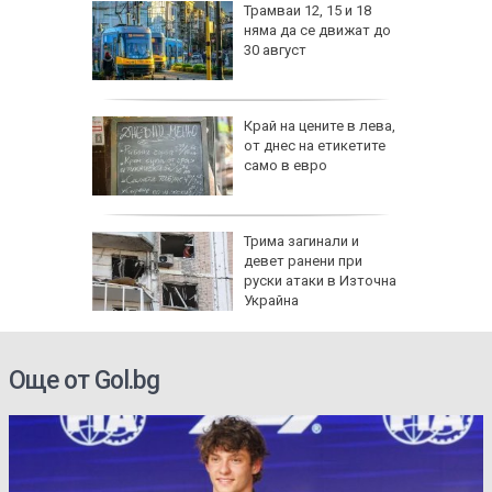
изпепели
Трамваи 12, 15 и 18
, над 20
няма да се движат до
30 август
ВИДЕО)
рона
Край на цените в лева,
 Няма
от днес на етикетите
само в евро
и
а без
Трима загинали и
губа от
девет ранени при
руски атаки в Източна
Украйна
Още от Gol.bg