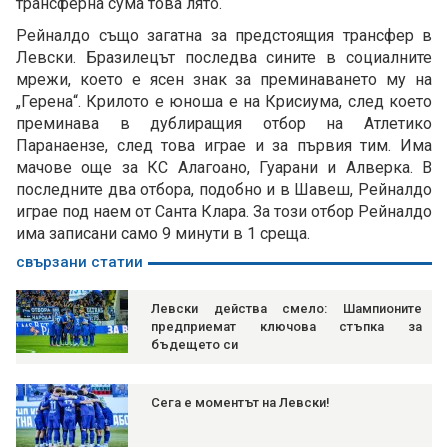
трансферна сума това лято.
Рейналдо също загатна за предстоящия трансфер в
Левски. Бразилецът последва сините в социалните
мрежи, което е ясен знак за преминаването му на
„Герена“. Крилото е юноша е на Крисиума, след което
преминава в дублиращия отбор на Атлетико
Паранаензе, след това играе и за първия тим. Има
мачове още за КС Алагоано, Гуарани и Алверка. В
последните два отбора, подобно и в Шавеш, Рейналдо
играе под наем от Санта Клара. За този отбор Рейналдо
има записани само 9 минути в 1 среща.
свързани статии
Левски действа смело: Шампионите
предприемат ключова стъпка за
бъдещето си
Сега е моментът на Левски!