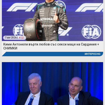
7 авг 2026 |
4
Кими Антонели върти любов със секси маце на Сардиния +
СНИМКИ
ИНТЕРЕСНО