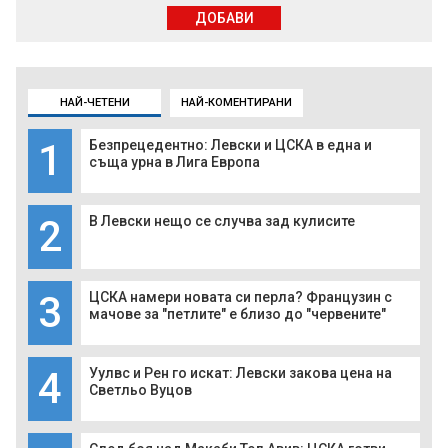
ДОБАВИ
НАЙ-ЧЕТЕНИ
НАЙ-КОМЕНТИРАНИ
1
Безпрецедентно: Левски и ЦСКА в една и
съща урна в Лига Европа
2
В Левски нещо се случва зад кулисите
3
ЦСКА намери новата си перла? Французин с
мачове за "петлите" е близо до "червените"
4
Уулвс и Рен го искат: Левски закова цена на
Светльо Вуцов