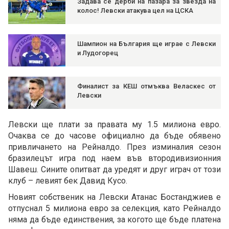
Задава се дерби на пазара за звезда на
колос! Левски атакува цел на ЦСКА
Шампион на България ще играе с Левски
и Лудогорец
Финалист за КЕШ отмъква Веласкес от
Левски
Левски ще плати за правата му 1.5 милиона евро.
Очаква се до часове официално да бъде обявено
привличането на Рейналдо. През изминалия сезон
бразилецът игра под наем във втородивизионния
Шавеш. Сините опитват да уредят и друг играч от този
клуб – левият бек Давид Кусо.
Новият собственик на Левски Атанас Бостанджиев е
отпуснал 5 милиона евро за селекция, като Рейналдо
няма да бъде единствения, за когото ще бъде платена