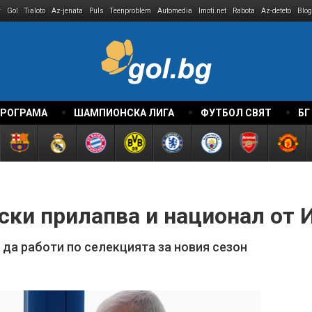
r
Gol
Tialoto
Az-jenata
Puls
Teenproblem
Automedia
Imoti.net
Rabota
Az-deteto
Blog
ПРОГРАМА
ШАМПИОНСКА ЛИГА
ФУТБОЛ СВЯТ
БГ
ски прилапва и национал от 
да работи по селекцията за новия сезон