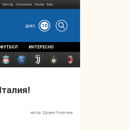
Start.bg
Chernomore
Posoka
Boec
10
ДНЕС
 ФУТБОЛ
ИНТЕРЕСНО
Италия!
автор:
Друми Георгиев