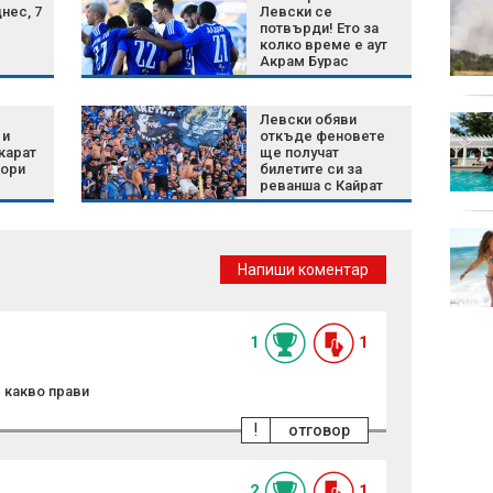
Жега без край:
нес, 7
Левски се
Температурите отново
потвърди! Ето за
колко време е аут
ще достигнат 40
Акрам Бурас
градуса
е
Левски обяви
Хороскоп за 7 август
 и
откъде феновете
2026 г.: Нови
карат
ще получат
възможности и важни
вори
билетите си за
решения за зодиите
реванша с Кайрат
Алмати
Белият дом избра
затворените AI
Напиши коментар
модели пред
отворените
1
1
 какво прави
!
отговор
2
1