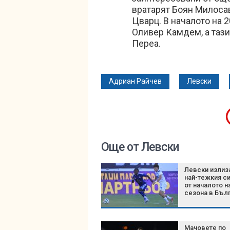
вратарят Боян Милосав
Цварц. В началото на 2
Оливер Камдем, а тази
Переа.
Адриан Райчев
Левски
Още от Левски
Левски излиз
най-тежкия с
от началото н
сезона в Бъл
Мачовете по