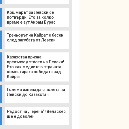
Кошмарът за Левски се
потвърди! Ето за колко
време е аут Акрам Бурас
Треньорът на Кайрат е бесен
след загубата от Левски
Казахстан призна
превъзходството на Левски!
Ето как медиите в страната
коментираха победата над
Кайрат
Голяма изненада с полета на
Левски до Казахстан
Радост на „Герена“! Веласкес
ще е доволен