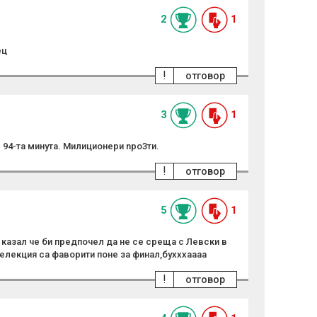
2
1
ец
!
отговор
3
1
 94-та минута. Милиционери npo3ти.
!
отговор
5
1
казал че би предпочел да не се среща с Левски в
елекция са фаворити поне за финал,бухххаааа
!
отговор