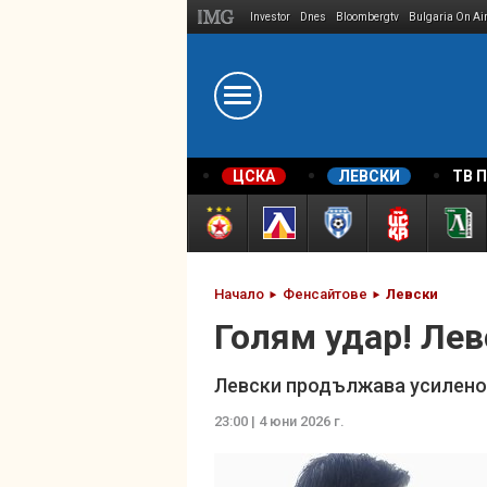
Investor
Dnes
Bloombergtv
Bulgaria On Ai
Megavselena.bg
ЦСКА
ЛЕВСКИ
ТВ 
Начало
Фенсайтове
Левски
Голям удар! Лев
Левски продължава усилено 
23:00 | 4 юни 2026 г.