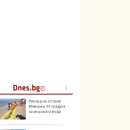
Рекорд на остров
Герма
Майорка: 33 градуса
Ferrari
на морската вода