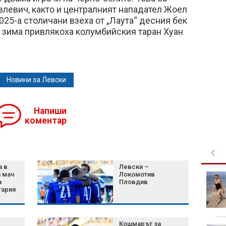
левич, както и централният нападател Жоел
025-а столичани взеха от „Лаута“ десния бек
 зима привлякоха колумбийския таран Хуан
Новини за Левски
Напиши
коментар
а в
Левски –
и мач
Локомотив
Църковен празник на 7
а
Пловдив
август: Ето кои са
гария
забраните и поличбите
Кошмарът за