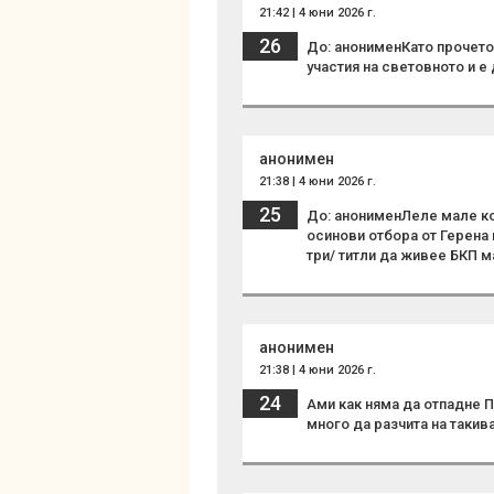
21:42 | 4 юни 2026 г.
26
До: анонименКато прочетох
участия на световното и е
анонимен
21:38 | 4 юни 2026 г.
25
До: анонименЛеле мале ко
осинови отбора от Герена и
три/ титли да живее БКП м
анонимен
21:38 | 4 юни 2026 г.
24
Ами как няма да отпадне П
много да разчита на такив