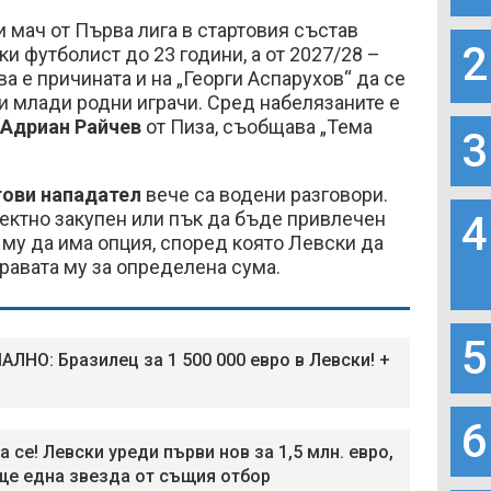
и мач от Първа лига в стартовия състав
2
и футболист до 23 години, а от 2027/28 –
ва е причината и на „Георги Аспарухов“ да се
и млади родни играчи. Сред набелязаните е
Адриан Райчев
от Пиза, съобщава „Тема
3
гови нападател
вече са водени разговори.
ектно закупен или пък да бъде привлечен
4
а му да има опция, според която Левски да
равата му за определена сума.
5
ЛНО: Бразилец за 1 500 000 евро в Левски! +
6
 се! Левски уреди първи нов за 1,5 млн. евро,
ще една звезда от същия отбор