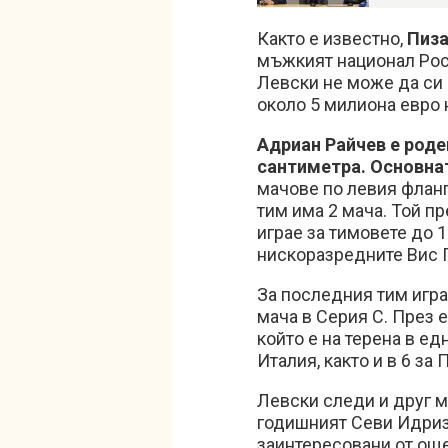
Както е известно,
Пиза
мъжкият национал Росе
Левски не може да си 
около 5 милиона евро 
Адриан Райчев е роден
сантиметра. Основнат
мачове по левия флан
тим има 2 мача. Той п
играе за тимовете до 1
нискоразредните Вис 
За последния тим играе
мача в Серия С. През е
който е на терена в ед
Италия, както и в 6 за 
Левски следи и друг м
годишният Севи Идриз
заинтересовани от още