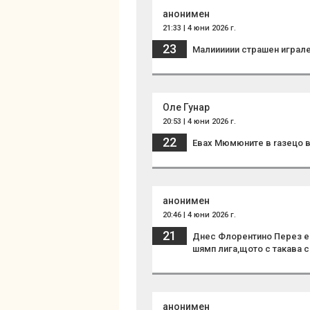
анонимен
21:33 | 4 юни 2026 г.
23
Малииииии страшен играл
Оле Гунар
20:53 | 4 юни 2026 г.
22
Eвax Mюмюнитe в raзeцo в
анонимен
20:46 | 4 юни 2026 г.
21
Днес Флорентино Перез е 
шямп лига,щото с такава с
анонимен