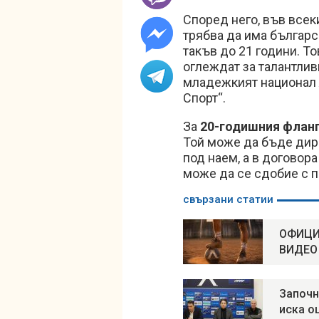
Според него, във всек
трябва да има българск
такъв до 21 години. То
оглеждат за талантлив
младежкият национал
Спорт“.
За
20-годишния флан
Той може да бъде дир
под наем, а в договор
може да се сдобие с п
свързани статии
ОФИЦИА
ВИДЕО
Започна
иска о