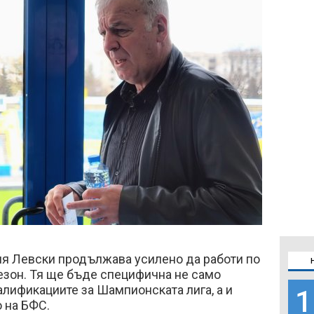
я Левски продължава усилено да работи по
езон. Тя ще бъде специфична не само
алификациите за Шампионската лига, а и
1
 на БФС.