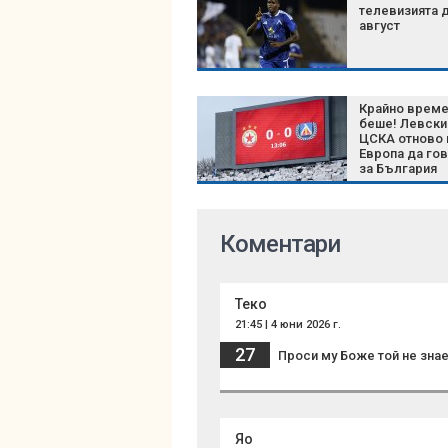
телевизията д
август
Крайно врем
беше! Левски
ЦСКА отново 
Европа да го
за България
Коментари
Теко
21:45 | 4 юни 2026 г.
27
Проси му Боже той не знае
Яо