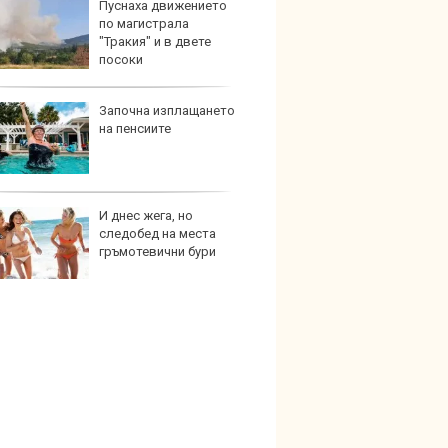
Пуснаха движението
Дори 
по магистрала
върху
"Тракия" и в двете
загуб
посоки
Започна изплащането
Защо 
на пенсиите
бутон
новит
И днес жега, но
Графи
следобед на места
разкр
гръмотевични бури
преди