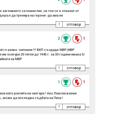
 заглавието си помислих ,че тоя се е отказал от
 дошъл да тренира на гереня -да ама не
!
отговор
2
1
й го казва -запомни !!! БКП създаде МВР,МВР
 им осигури 20 титли до 1945 г. за 30 години имаха 3/
айката на МВР
!
отговор
1
1
иза като разчита на чалгари ! Ако Левски вземе
а , може да последва съдбата на Пиза !
!
отговор