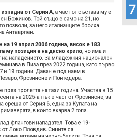
7
 изпадна от Серия А
, а част от състава му е
н Божинов. Той също е само на 21, но
го позволи, за него италианците броиха
на Антверпен.
 на 19 април 2006 година, висок е 183
а му позиция е на дясно крило
, но има и
г на нападението. За младежкия национален
реминава в Пиза през 2022 година, като първо
7 и 19 години. Даван е под наем в
Пезаро, Фрозиноне и Понтедера.
 през пролетта на тази година. Участва в 15
сента на 2025-а пък е част от Фрозиноне, за
на среща от Серия Б, една за Купата на
Примаверата, в които вкарва 2 гола.
лад флангови нападател. Това е 19-
 от Локо Пловдив. Сините са
 двама играчи на черно-белите. Това са