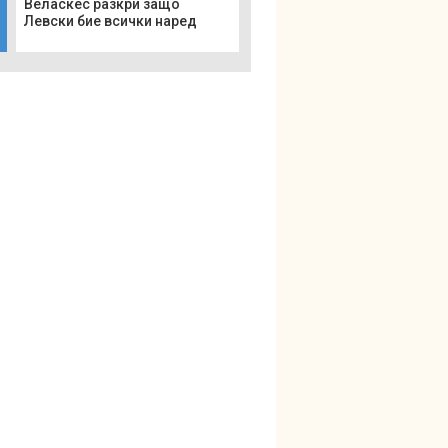
Веласкес разкри защо
Левски бие всички наред