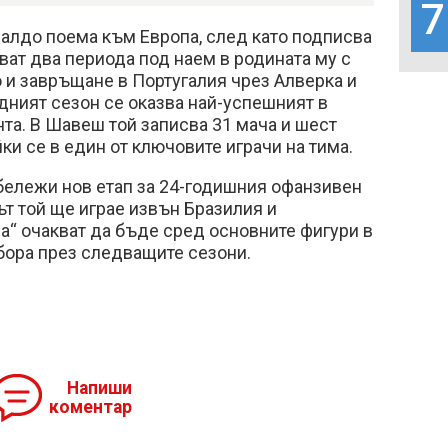
7
алдо поема към Европа, след като подписва
ват два периода под наем в родината му с
то и завръщане в Португалия чрез Алверка и
ният сезон се оказва най-успешният в
та. В Шавеш той записва 31 мача и шест
и се в един от ключовите играчи на тима.
бележи нов етап за 24-годишния офанзивен
ът той ще играе извън Бразилия и
на“ очакват да бъде сред основните фигури в
бора през следващите сезони.
Напиши
коментар