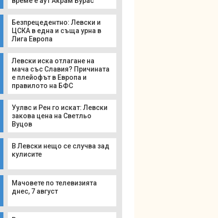
време е аут Акрам Бурас
Безпрецедентно: Левски и
ЦСКА в една и съща урна в
Лига Европа
Левски иска отлагане на
мача със Славия? Причината
е плейофът в Европа и
правилото на БФС
Уулвс и Рен го искат: Левски
закова цена на Светльо
Вуцов
В Левски нещо се случва зад
кулисите
Мачовете по телевизията
днес, 7 август