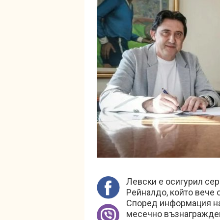
Левски е осигурил сер
Рейналдо, който вече о
Според информация на
месечно възнаграждени