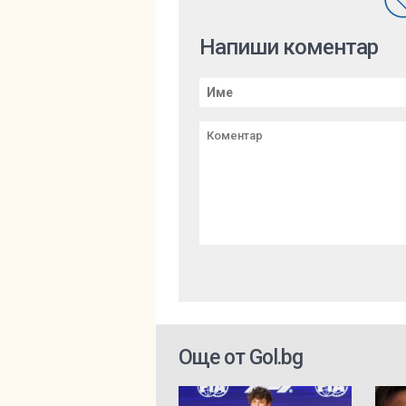
Напиши коментар
Още от Gol.bg