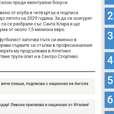
 сезон преди евентуални бонуси.
2
ено от клуба в четвъртък и подписа
о лятото на 2029 година. За да си осигурят
и са се разбрали със Санта Клара и ще
ума от около 1,5 милиона евро.
3
футболист започва пътя си именно в
прави първите си стъпки в професионалния
иерата му продължава в Атлетико
твие трупа опит и в Сентро Спортиво
4
5
 вече плаши, подписва с национал на Ангола
6
удар! Левски прилапва и национал от Италия!