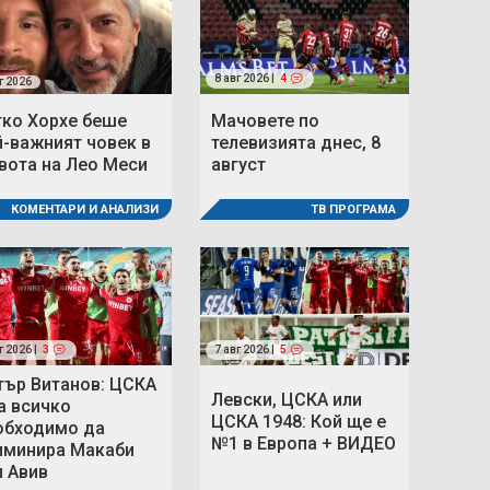
8 авг 2026 |
4
г 2026
тко Хорхе беше
Мачовете по
й-важният човек в
телевизията днес, 8
вота на Лео Меси
август
КОМЕНТАРИ И АНАЛИЗИ
ТВ ПРОГРАМА
г 2026 |
3
7 авг 2026 |
5
тър Витанов: ЦСКА
Левски, ЦСКА или
а всичко
ЦСКА 1948: Кой ще е
обходимо да
№1 в Европа + ВИДЕО
иминира Макаби
л Авив