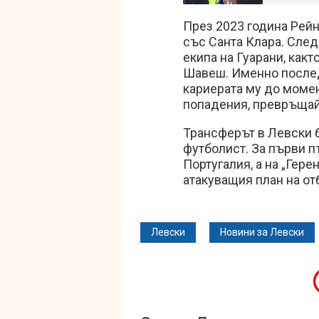
През 2023 година Рейн
със Санта Клара. След
екипа на Гуарани, как
Шавеш. Именно послед
кариерата му до момен
попадения, превръщайк
Трансферът в Левски 
футболист. За първи п
Португалия, а на „Гере
атакуващия план на от
Левски
Новини за Левски