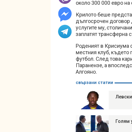
около 300 000 евро на
Крилото беше представ
дългосрочен договор д
услугите му, столичан
заплатят трансферна с
Роденият в Крисиума 
местния клуб, където 
футбол. След това кар
Паранензе, а впоследс
Алгояно.
свързани статии
Левски
Голям 