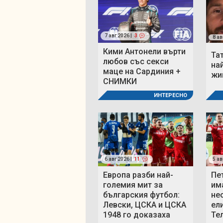
7 авг 2026 |
3
8 ав
Кими Антонели върти
Та
любов със секси
на
маце на Сардиния +
жи
СНИМКИ
ИНТЕРЕСНО
6 авг 2026 |
11
5 ав
Европа разби най-
Пе
големия мит за
им
българския футбол:
не
Левски, ЦСКА и ЦСКА
ел
1948 го доказаха
Те