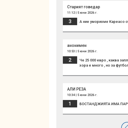
Старият говедар
11:12 | 5 юни 2026 г.
3
А ние уморихме Кареасо о
анонимен
10:53 | 5 юни 2026 г.
2
Че 25 000 евро , каква зап
хора е много , но за футбо
АЛИ РЕЗА
10:34 | 5 юни 2026 г.
1
БОСТАНДЖИЯТА ИМА ПАР