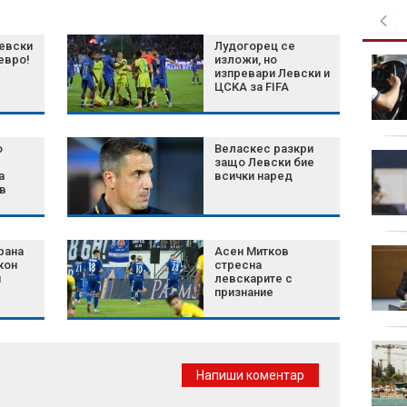
евски
Лудогорец се
 евро!
изложи, но
Експерт: България
изпревари Левски и
няма готовност за
ЦСКА за FIFA
защита от дронове
о
Веласкес разкри
Над 6000 декара
защо Левски бие
изгоряха при пожара
а
всички наред
в
край Асеновград,
огънят е овладян
рана
Асен Митков
"Интер" победи
кон
стресна
"Ювентус" в зрелищно
и
левскарите с
дерби в Пърт
признание
защит
"Левски" отнесе 23 000
евро глоба от УЕФА
Напиши коментар