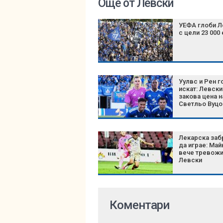
Още от Левски
УЕФА глоби Л
с цели 23 000
Уулвс и Рен г
искат: Левски
закова цена н
Светльо Вуцо
Лекарска заб
да играе: Май
вече тревож
Левски
Коментари