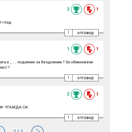
чадър
2
1
т глад
!
отговор
1
1
лата е , .... подаяние за бездомник ? За обикновени
лист ?
!
отговор
2
1
И- УГАЖДА СИ.
!
отговор