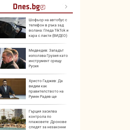
Шофьор на автобус с
В Кит
телефон в ръка зад
забра
волана: Гледа TikTok и
автом
кара с лакти (ВИДЕО)
Медведев: Западът
Този н
използва Грузия като
може 
инструмент срещу
Европ
Русия
Христо Гаджев: Да
Домаш
видим как
губи о
правителството на
стена
Румен Радев ще
зареж
и националния ни интерес
Гърция засилва
Кой гу
контрола по
нашес
плажовете: Дронове
китай
следят за незаконни