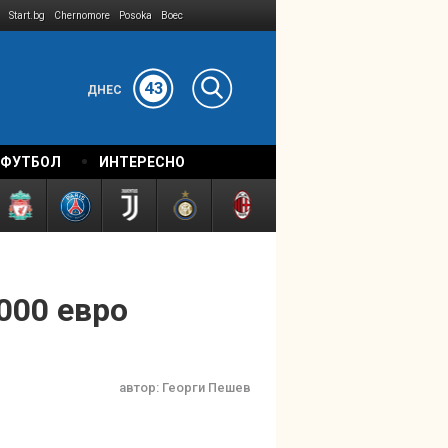
Start.bg
Chernomore
Posoka
Boec
43
ДНЕС
 ФУТБОЛ
ИНТЕРЕСНО
000 евро
автор:
Георги Пешев