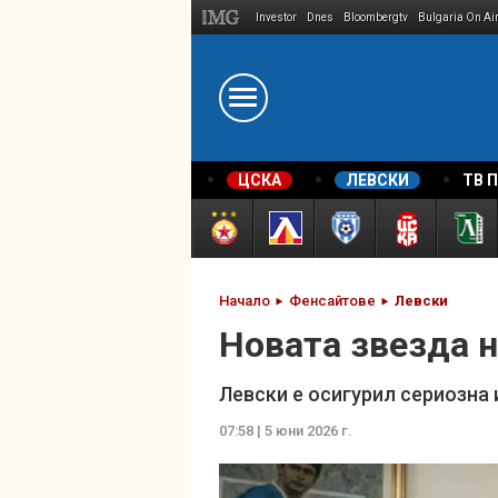
Investor
Dnes
Bloombergtv
Bulgaria On Ai
Megavselena.bg
ЦСКА
ЛЕВСКИ
ТВ 
Начало
Фенсайтове
Левски
Новата звезда н
Левски е осигурил сериозна
07:58 | 5 юни 2026 г.