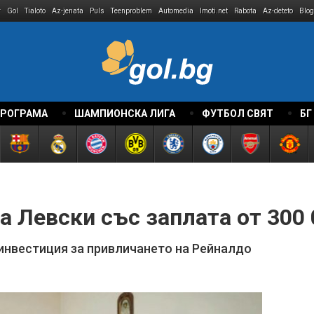
r
Gol
Tialoto
Az-jenata
Puls
Teenproblem
Automedia
Imoti.net
Rabota
Az-deteto
Blog
ПРОГРАМА
ШАМПИОНСКА ЛИГА
ФУТБОЛ СВЯТ
БГ
а Левски със заплата от 300 
 инвестиция за привличането на Рейналдо