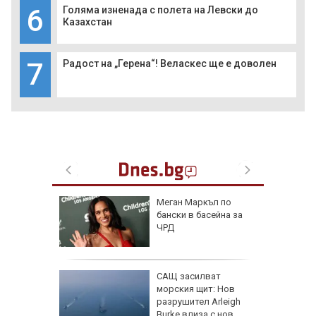
6
Голяма изненада с полета на Левски до
Казахстан
7
Радост на „Герена“! Веласкес ще е доволен
личат
Меган Маркъл по
смет на 7
бански в басейна за
ЧРД
САЩ засилват
за
морския щит: Нов
анзитни
разрушител Arleigh
зкия
Burke влиза с нов