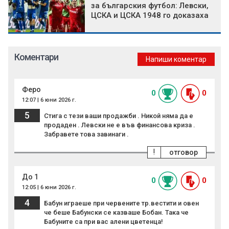
за българския футбол: Левски,
ЦСКА и ЦСКА 1948 го доказаха
Коментари
Напиши коментар
Феро
0
0
12:07 | 6 юни 2026 г.
5
Стига с тези ваши продажби . Никой няма да е
продаден . Левски не е във финансова криза .
Забравете това завинаги .
!
отговор
До 1
0
0
12:05 | 6 юни 2026 г.
4
Бабун играеше при червените тр.вестити и овен
че беше Бабунски се казваше Бобан. Така че
Бабуните са при вас алени цветенца!