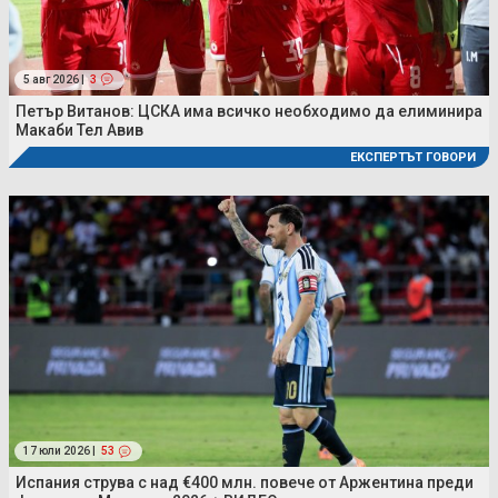
5 авг 2026 |
3
Петър Витанов: ЦСКА има всичко необходимо да елиминира
Макаби Тел Авив
ЕКСПЕРТЪТ ГОВОРИ
17 юли 2026 |
53
Испания струва с над €400 млн. повече от Аржентина преди