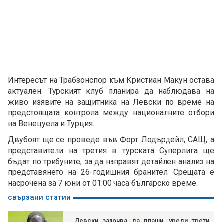
Интересът на Трабзонспор към Кристиан Макун остава
актуален. Турският клуб планира да наблюдава на
живо изявите на защитника на Левски по време на
предстоящата контрола между националните отбори
на Венецуела и Турция.
Двубоят ще се проведе във Форт Лодърдейл, САЩ, а
представители на третия в турската Суперлига ще
бъдат по трибуните, за да направят детайлен анализ на
представянето на 26-годишния бранител. Срещата е
насрочена за 7 юни от 01:00 часа българско време.
свързани статии
Левски започва да плаши, уреди трети