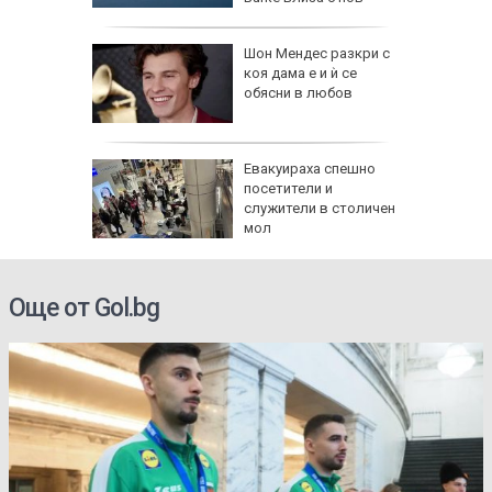
противоракетен радар
а в
Шон Мендес разкри с
артал
коя дама е и ѝ се
ламъците
обясни в любов
 метра
в:
Евакуираха спешно
 на
посетители и
 по
служители в столичен
мол
ти
Още от Gol.bg