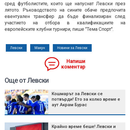
сред футболистите, които ще напуснат Левски през
лятото. Ръководството на сините обаче предпочита
евентуален трансфер да бъде финализиран след
участието на отбора в квалификациите на
европейските клубни турнири, пише "Тема Спорт".
Левски
Макун
Новини за Левски
Напиши
коментар
Още от Левски
Кошмарът за Левски се
потвърди! Ето за колко време е
аут Акрам Бурас
Крайно време беше! Левски и