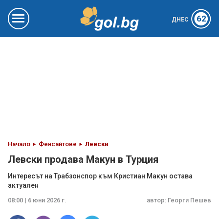
62
ДНЕС
Начало
Фенсайтове
Левски
Левски продава Макун в Турция
Интересът на Трабзонспор към Кристиан Макун остава
актуален
08:00 | 6 юни 2026 г.
автор:
Георги Пешев