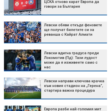
ЦСКА отново карат Европа да
говори за България
Левски обяви откъде феновете
ще получат билетите си за
реванша с Кайрат Алмати
Левски вдигна градуса преди
Локомотив (Пд): Тази лудост
може да я изживеете само с
нас
Левски направи ключова крачка
към новия стадион на „Герена“,
стартира важна процедура
Европа разби най-големия мит