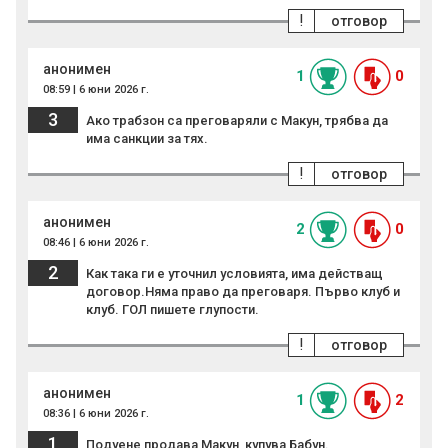
!
отговор
анонимен
1
0
08:59 | 6 юни 2026 г.
3
Ако трабзон са преговаряли с Макун, трябва да
има санкции за тях.
!
отговор
анонимен
2
0
08:46 | 6 юни 2026 г.
2
Как така ги е уточнил условията, има действащ
договор.Няма право да преговаря. Първо клуб и
клуб. ГОЛ пишете глупости.
!
отговор
анонимен
1
2
08:36 | 6 юни 2026 г.
1
Подуене продава Макун, купува Бабун.