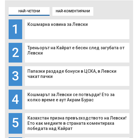
НАЙ-ЧЕТЕНИ
НАЙ-КОМЕНТИРАНИ
1
Кошмарна новина за Левски
2
Треньорът на Кайрат е бесен след загубата от
Левски
3
Папазки раздаде бонуси в ЦСКА, в Левски
чакат пачки
4
Кошмарът за Левски се потвърди! Ето за
колко време е аут Акрам Бурас
5
Казахстан призна превъзходството на Левски!
Ето как медиите в страната коментираха
победата над Кайрат