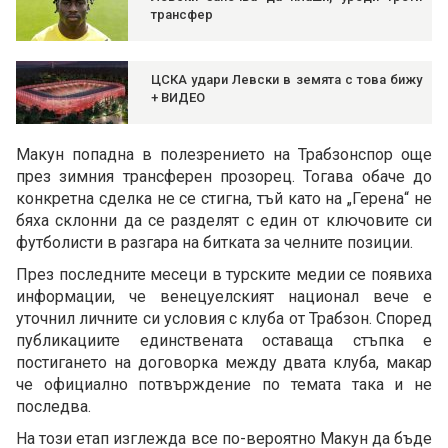
трансфер
ЦСКА удари Левски в земята с това бижу
+ ВИДЕО
Макун попадна в полезрението на Трабзонспор още
през зимния трансферен прозорец. Тогава обаче до
конкретна сделка не се стигна, тъй като на „Герена“ не
бяха склонни да се разделят с един от ключовите си
футболисти в разгара на битката за челните позиции.
През последните месеци в турските медии се появиха
информации, че венецуелският национал вече е
уточнил личните си условия с клуба от Трабзон. Според
публикациите единствената оставаща стъпка е
постигането на договорка между двата клуба, макар
че официално потвърждение по темата така и не
последва.
На този етап изглежда все по-вероятно Макун да бъде