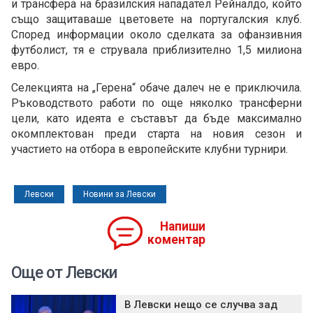
и трансфера на бразилския нападател Рейналдо, който
също защитаваше цветовете на португалския клуб.
Според информации около сделката за офанзивния
футболист, тя е струвала приблизително 1,5 милиона
евро.
Селекцията на „Герена“ обаче далеч не е приключила.
Ръководството работи по още няколко трансферни
цели, като идеята е съставът да бъде максимално
окомплектован преди старта на новия сезон и
участието на отбора в европейските клубни турнири.
Левски
Новини за Левски
Напиши
коментар
Още от Левски
В Левски нещо се случва зад