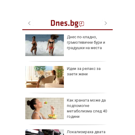
ник на 9
Днес по-хладно,
ии и
гръмотевични бури и
градушки на места
езопасно
Идеи за релакс за
рлеж
заети жени
равим,
Как храната може да
ичната
подпомогне
жбина
метаболизма след 40
години
артофи
Локализираха двата