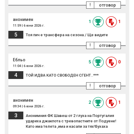
!
отговор
анонимен
1
1
11:59 | 6 юни 2026 г.
5
Тоя пич е трансфера на сезона./ Ще видите
!
отговор
Ебльо
5
0
11:04 | 6 юни 2026 г.
4
ТОЙ ИДВА КАТО СВОБОДЕН СГЕНТ..***
!
отговор
анонимен
2
1
09:34 | 6 юни 2026 г.
3
Анонимния ФК Шавеш от 2 глуха на Португалия
удариха джакпота с тревопастните от Подуене!
Като има телета ,има и касапи за тях!Бухаха