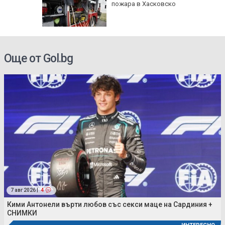
кашкавал
пожара в Хасковско
Още от Gol.bg
7 авг 2026 |
4
Кими Антонели върти любов със секси маце на Сардиния +
СНИМКИ