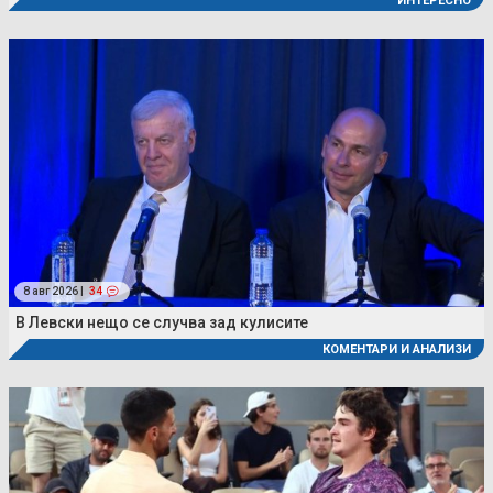
ИНТЕРЕСНО
8 авг 2026 |
34
В Левски нещо се случва зад кулисите
КОМЕНТАРИ И АНАЛИЗИ