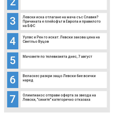
2
3
Левски иска отлагане на мача със Славия?
Причината е плейофът в Европа и правилото
на БФС
4
Уулвс и Рен го искат: Левски закова цена на
Светльо Вуцов
5
Мачовете по телевизията днес, 7 август
6
Веласкес разкри защо Левски бие всички
наред
7
Олимпиакос отправи оферта за звезда на
Левски, "сините" категорично отказаха