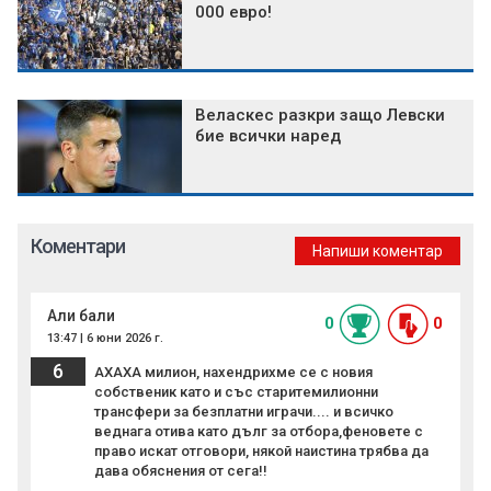
000 евро!
Веласкес разкри защо Левски
бие всички наред
Коментари
Напиши коментар
Али бали
0
0
13:47 | 6 юни 2026 г.
6
АХАХА милион, нахендрихме се с новия
собственик като и със старитемилионни
трансфери за безплатни играчи.... и всичко
веднага отива като дълг за отбора,феновете с
право искат отговори, някой наистина трябва да
дава обяснения от сега!!