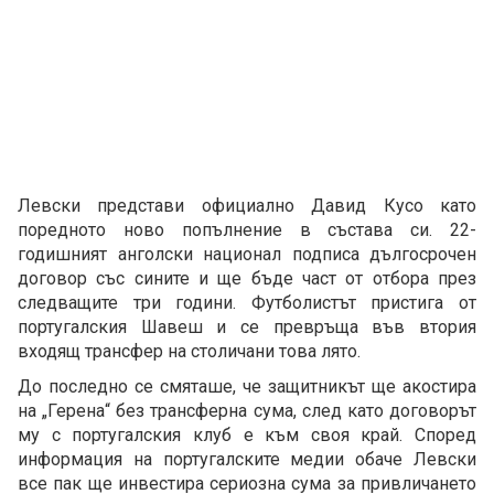
Левски представи официално Давид Кусо като
поредното ново попълнение в състава си. 22-
годишният анголски национал подписа дългосрочен
договор със сините и ще бъде част от отбора през
следващите три години. Футболистът пристига от
португалския Шавеш и се превръща във втория
входящ трансфер на столичани това лято.
До последно се смяташе, че защитникът ще акостира
на „Герена“ без трансферна сума, след като договорът
му с португалския клуб е към своя край. Според
информация на португалските медии обаче Левски
все пак ще инвестира сериозна сума за привличането