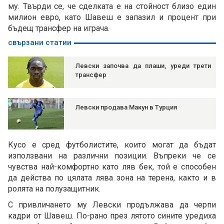
му. Твърди се, че сделката е на стойност близо един
милион евро, като Шавеш е запазил и процент при
бъдещ трансфер на играча.
свързани статии
Левски започва да плаши, уреди трети
трансфер
Левски продава Макун в Турция
Кусо е сред футболистите, които могат да бъдат
използвани на различни позиции. Въпреки че се
чувства най-комфортно като ляв бек, той е способен
да действа по цялата лява зона на терена, както и в
ролята на полузащитник.
С привличането му Левски продължава да черпи
кадри от Шавеш. По-рано през лятото сините уредиха