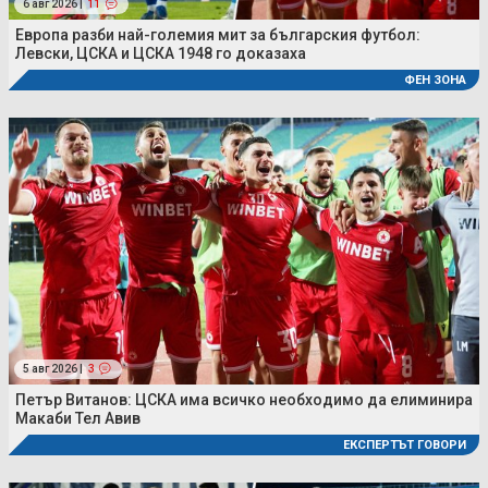
6 авг 2026 |
11
Европа разби най-големия мит за българския футбол:
Левски, ЦСКА и ЦСКА 1948 го доказаха
ФЕН ЗОНА
5 авг 2026 |
3
Петър Витанов: ЦСКА има всичко необходимо да елиминира
Макаби Тел Авив
ЕКСПЕРТЪТ ГОВОРИ