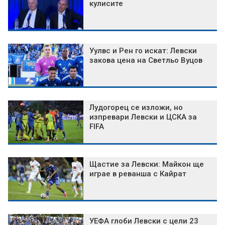
кулисите
Уулвс и Рен го искат: Левски
закова цена на Светльо Вуцов
Лудогорец се изложи, но
изпревари Левски и ЦСКА за
FIFA
Щастие за Левски: Майкон ще
играе в реванша с Кайрат
УЕФА глоби Левски с цели 23