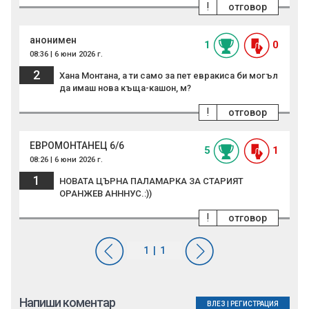
!
отговор
анонимен
1
0
08:36 | 6 юни 2026 г.
2
Хана Монтана, а ти само за пет евракиса би могъл
да имаш нова къща-кашон, м?
!
отговор
ЕВРОМОНТАНЕЦ 6/6
5
1
08:26 | 6 юни 2026 г.
1
НОВАТА ЦЪРНА ПАЛАМАРКА ЗА СТАРИЯТ
ОРАНЖЕВ АНННУС.:))
!
отговор
Напиши коментар
ВЛЕЗ
|
РЕГИСТРАЦИЯ