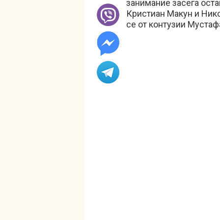
занимание засега оста
Кристиан Макун и Ник
се от контузии Мустаф