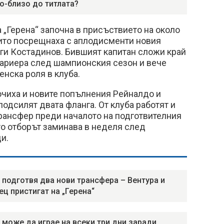
по-близо до титлата?
 „Герена“ започна в присъствието на около
ито посрещнаха с аплодисменти новия
ги Костадинов. Бившият капитан сложи край
кариера след шампионския сезон и вече
нска роля в клуба.
ючиха и новите попълнения Рейналдо и
подсилят двата фланга. От клуба работят и
рансфер преди началото на подготвителния
йто отборът заминава в неделя след
и.
 подготвя два нови трансфера – Вентура и
ец пристигат на „Герена“
 може да играе на всеки три дни заради