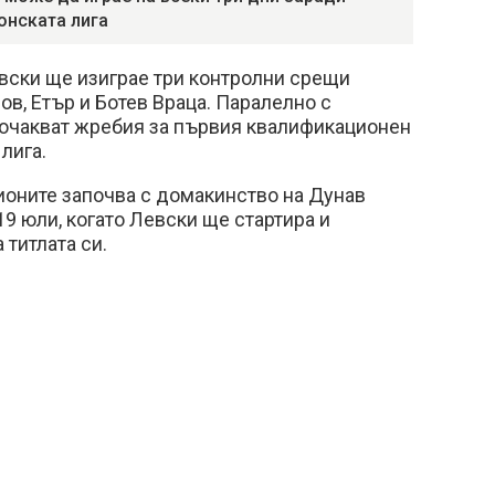
нската лига
вски ще изиграе три контролни срещи
, Етър и Ботев Враца. Паралелно с
 очакват жребия за първия квалификационен
лига.
ионите започва с домакинство на Дунав
19 юли, когато Левски ще стартира и
 титлата си.