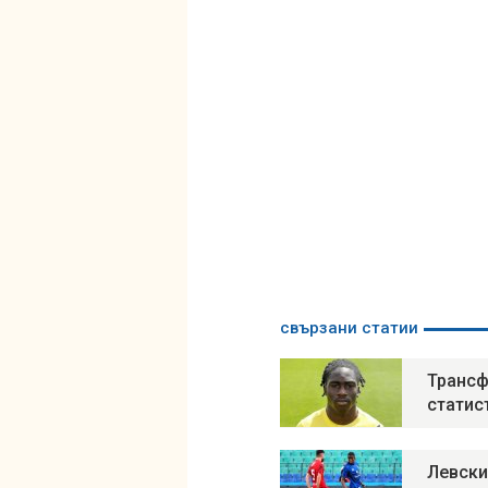
свързани статии
Трансф
статис
Левски