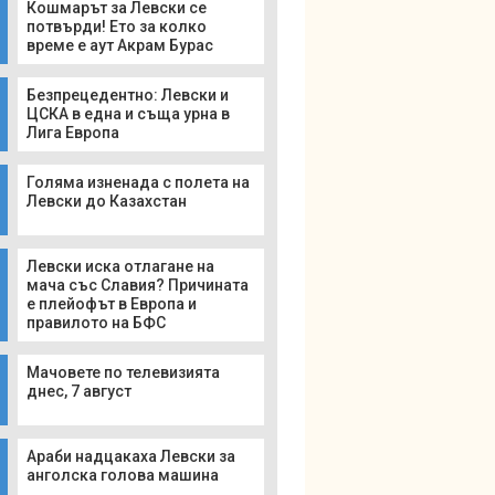
Кошмарът за Левски се
потвърди! Ето за колко
време е аут Акрам Бурас
Безпрецедентно: Левски и
ЦСКА в една и съща урна в
Лига Европа
Голяма изненада с полета на
Левски до Казахстан
Левски иска отлагане на
мача със Славия? Причината
е плейофът в Европа и
правилото на БФС
Мачовете по телевизията
днес, 7 август
Араби надцакаха Левски за
анголска голова машина