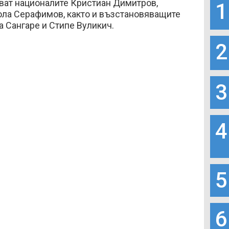
ват националите Кристиан Димитров,
1
ола Серафимов, както и възстановяващите
а Сангаре и Стипе Вуликич.
2
3
4
5
6