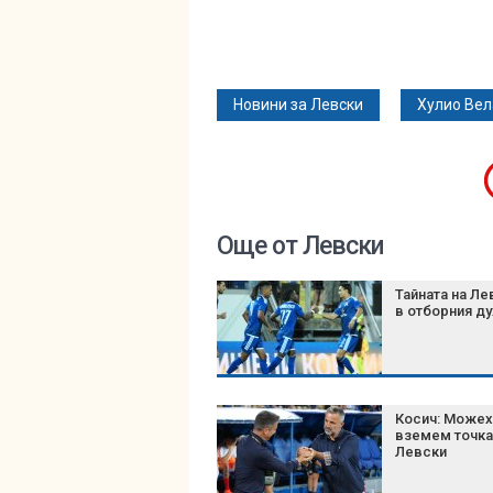
Новини за Левски
Хулио Вел
Още от Левски
Тайната на Ле
в отборния ду
Косич: Можех
вземем точка
Левски