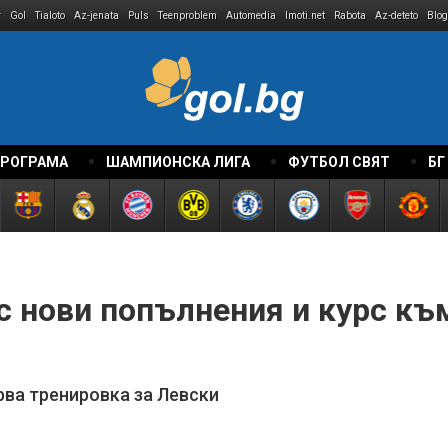
r
Gol
Tialoto
Az-jenata
Puls
Teenproblem
Automedia
Imoti.net
Rabota
Az-deteto
Blog
ПРОГРАМА
ШАМПИОНСКА ЛИГА
ФУТБОЛ СВЯТ
БГ
 с нови попълнения и курс к
рва тренировка за Левски