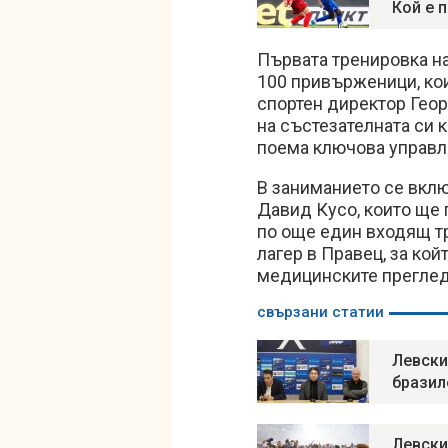
Кой е 
Първата тренировка на
100 привърженици, ко
спортен директор Геор
на състезателната си 
поема ключова управле
В заниманието се вкл
Давид Кусо, които ще 
по още един входящ т
лагер в Правец, за ко
медицинските преглед
свързани статии
Левски
бразил
Левски