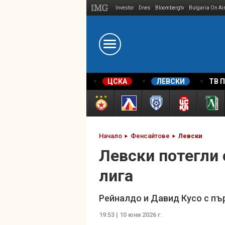
Investor
Dnes
Bloombergtv
Bulgaria On Ai
Megavselena.bg
ЦСКА
ЛЕВСКИ
ТВ 
Начало
Фенсайтове
Левски
Левски потегли
лига
Рейналдо и Давид Кусо с пъ
19:53 | 10 юни 2026 г.