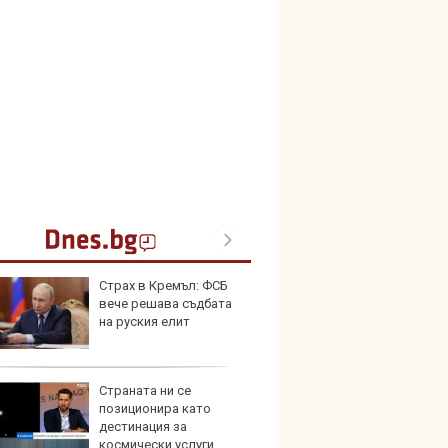
Страх в Кремъл: ФСБ
Toyota
вече решава съдбата
999 9
на руския елит
търси
Страната ни се
Защо 
позиционира като
остав
дестинация за
жегат
космически услуги