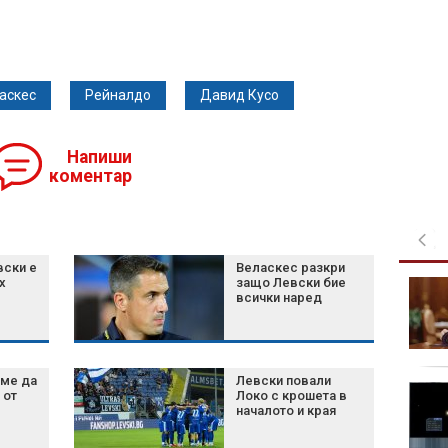
аскес
Рейналдо
Давид Кусо
Напиши
коментар
вски е
Веласкес разкри
х
защо Левски бие
Църковен празник на 8
всички наред
август: Какво носи
денят на Св. Мирон и
какво не бива да
правим
ме да
Левски повали
По-добър живот за 3
 от
Локо с крошета в
зодии по време на
началото и края
директното движение
на Венера на 8 август