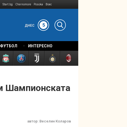
Start.bg
Chernomore
Posoka
Boec
5
ДНЕС
 ФУТБОЛ
ИНТЕРЕСНО
ъм Шампионската
автор:
Веселин Коларов