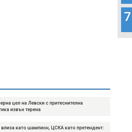
7
ерна цел на Левски с притеснителна
тика извън терена
 влиза като шампион, ЦСКА като претендент: